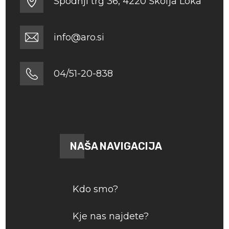
Spodnji trg 36, 4220 Škofja Loka
info@aro.si
04/51-20-838
NAŠA NAVIGACIJA
Kdo smo?
Kje nas najdete?