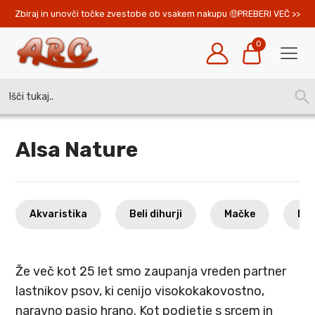
Zbiraj in unovči točke zvestobe ob vsakem nakupu 
PREBERI VEČ >>
0
Search
SEA
for:
BUT
Alsa Nature
Akvaristika
Beli dihurji
Mačke
Mal
Že več kot 25 let smo zaupanja vreden partner
lastnikov psov, ki cenijo visokokakovostno,
naravno pasjo hrano. Kot podjetje s srcem in