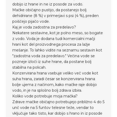
dobijo iz hrane in ne iz posode za vodo.
Mačke običajno pustijo, da postanejo bolj
dehidrirane (8 %) v primerjavi s psi (4 %), preden
poiščejo pijačo vode.
Kaj je voda zadostna za predelavo?
Nekatere sestavine, kot je polno meso, so bogate
z vodo. Voda je dodana tudi komercialni mačji
hrani kot del proizvodnega procesa za lažje
mešanje. To lahko vidite na seznamu sestavin kot
"zadostna voda za predelavo." Večina vode se
pozneje izloči iz suhe hrane, da postane bolj
stabilna na policah.
Konzervirana hrana vsebuje veliko več vode kot
suha hrana, zaradi česar se konzervirana hrana
bolje ujema z načinom, kako mačke raje dobijo
vodo, in je na splošno bolj zdrava izbira.
Koliko vode potrebuje moja mačka?
Zdrave mačke običajno potrebujejo približno 4 do 5
unč vode na 5 funtov telesne teže, vendar to
vključuje tako tisto, kar dobijo s hrano in iz posode