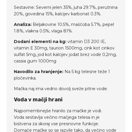
Sestavine: Severni jelen 35%, juha 29.7%, perutnina
20%, govedina 15%, kalcijev karbonat 0.3%.
Analiza:
Beljakovine 10.5%, maščoba 5.7%, pepel
1.8%, vlakna 0.5%, vlaga 81%.
Dodani elementi na kg:
vitamin D3 200 IE,
vitamin E 30mg, taurion 1500mg, cink kot cinkov
sulfat 5mg, jod kot kalcijev jodat brez vode 0,2mg,
cassia gum 1000mg
Navodilo za hranjenje:
Na 5 kg telesne teže 1
pločevinka.
Mačka naj ima vedno dovolj sveže pitne vode.
Voda v mačji hrani
Najpomembnejše hranilo za mačke je vodi.
Voda sestavlja večino mačjega telesa in je
bistvena za skoraj vse presnovne funkcije.
Domače mačke so se razvile tako, da večino vode