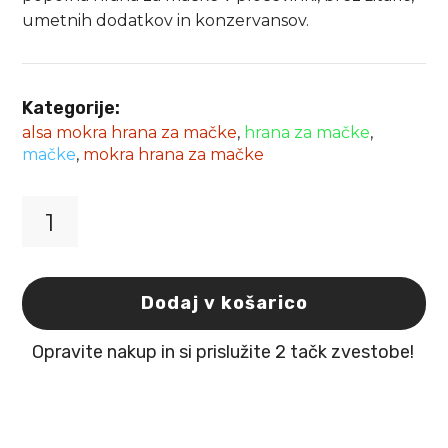
umetnih dodatkov in konzervansov.
Kategorije:
alsa mokra hrana za mačke
,
hrana za mačke
,
mačke
,
mokra hrana za mačke
Alsa
Nature
severni
jelen
Dodaj v košarico
iz
nordijskih
Opravite nakup in si prislužite 2 tačk zvestobe!
step
200g
količina