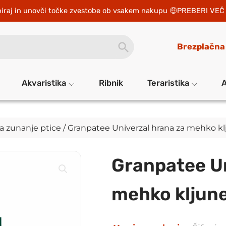
iraj in unovči točke zvestobe ob vsakem nakupu 
PREBERI VEČ 
SEARCH
Brezplačna
BUTTON
Akvaristika
Ribnik
Teraristika
A
a zunanje ptice
/ Granpatee Univerzal hrana za mehko kl
Granpatee Un
mehko kljune