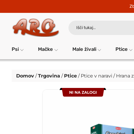
Zb
Search
for:
Psi
Mačke
Male živali
Ptice
Domov
/
Trgovina
/
Ptice
/
Ptice v naravi
/
Hrana z