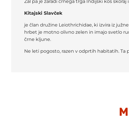
Žal pa je zaradi črnega trga Indijski kos skoraj 
Kitajski Slavček
je član družine Leiothrichidae, ki izvira iz juž
hrbet je motno olivno zelen in imajo svetlo 
črne kljune.
Ne leti pogosto, razen v odprtih habitatih. Ta p
M