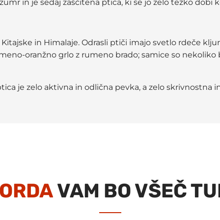
izumr in je sedaj zaščitena ptica, ki se jo zelo težko dobi k
ne Kitajske in Himalaje. Odrasli ptiči imajo svetlo rdeče k
rumeno-oranžno grlo z rumeno brado; samice so nekoliko 
tica je zelo aktivna in odlična pevka, a zelo skrivnostna i
ORDA
VAM BO VŠEČ TU