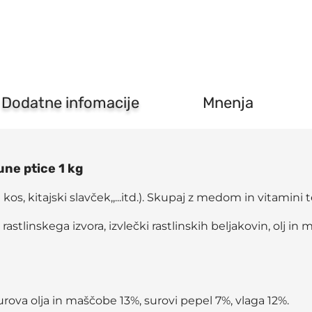
Dodatne infomacije
Mnenja
ne ptice 1 kg
os, kitajski slavček,,...itd.). Skupaj z medom in vitamini 
rastlinskega izvora, izvlečki rastlinskih beljakovin, olj in
rova olja in maščobe 13%, surovi pepel 7%, vlaga 12%.