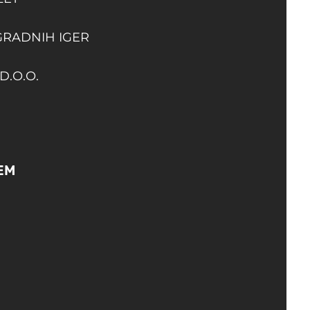
GRADNIH IGER
D.O.O.
EM