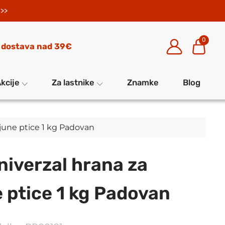
>>
0
 dostava nad 39€
kcije
Za lastnike
Znamke
Blog
june ptice 1 kg Padovan
iverzal hrana za
 ptice 1 kg Padovan