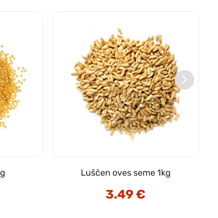
kg
Luščen oves seme 1kg
3.49
€