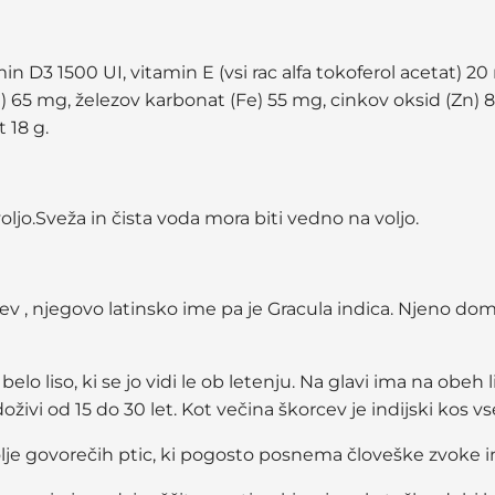
n D3 1500 UI, vitamin E (vsi rac alfa tokoferol acetat) 20
u) 65 mg, železov karbonat (Fe) 55 mg, cinkov oksid (Zn
 18 g.
ljo.Sveža in čista voda mora biti vedno na voljo.
rcev , njegovo latinsko ime pa je Gracula indica. Njeno d
a belo liso, ki se jo vidi le ob letenju. Na glavi ima na ob
živi od 15 do 30 let. Kot večina škorcev je indijski kos vs
lje govorečih ptic, ki pogosto posnema človeške zvoke in