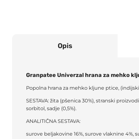
Opis
Granpatee Univerzal hrana za mehko klju
Popolna hrana za mehko kljune ptice, (indijski k
SESTAVA: žita (pšenica 30%), stranski proizvodi 
sorbitol, sadje (0,5%).
ANALITIČNA SESTAVA:
surove beljakovine 16%, surove vlaknine 4%, su