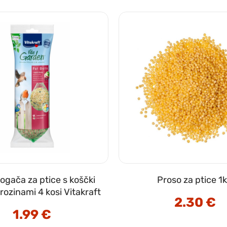
ogača za ptice s koščki
Proso za ptice 1
 rozinami 4 kosi Vitakraft
2.30
€
1.99
€