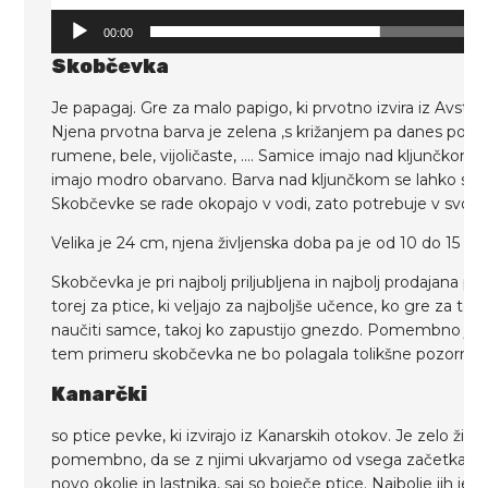
00:00
Skobčevka
Je papagaj. Gre za malo papigo, ki prvotno izvira iz Avstralij
Njena prvotna barva je zelena ,s križanjem pa danes po
rumene, bele, vijoličaste, …. Samice imajo nad kljunčkom
imajo modro obarvano. Barva nad kljunčkom se lahko spr
Skobčevke se rade okopajo v vodi, zato potrebuje v svoji k
Velika je 24 cm, njena življenska doba pa je od 10 do 15 let
Skobčevka je pri najbolj priljubljena in najbolj prodajana p
torej za ptice, ki veljajo za najboljše učence, ko gre za to, 
naučiti samce, takoj ko zapustijo gnezdo. Pomembno je tudi
tem primeru skobčevka ne bo polagala tolikšne pozornosti
Kanarčki
so ptice pevke, ki izvirajo iz Kanarskih otokov. Je zelo živa
pomembno, da se z njimi ukvarjamo od vsega začetka, saj 
novo okolje in lastnika, saj so boječe ptice. Najbolje jih je na