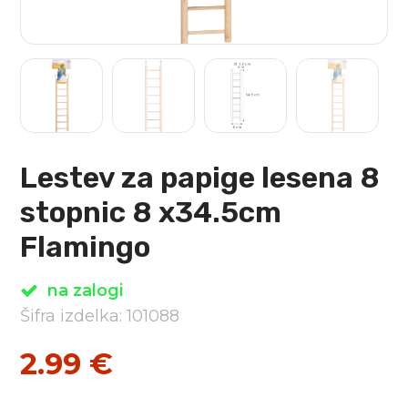
Lestev za papige lesena 8
stopnic 8 x34.5cm
Flamingo
na zalogi
Šifra izdelka: 101088
2.99
€