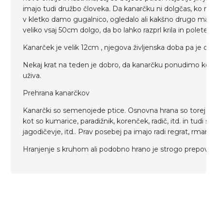
imajo tudi družbo človeka. Da kanarčku ni dolgčas, ko n
v kletko damo gugalnico, ogledalo ali kakšno drugo manjš
veliko vsaj 50cm dolgo, da bo lahko razprl krila in poletel po
Kanarček je velik 12cm , njegova življenska doba pa je od 1
Nekaj krat na teden je dobro, da kanarčku ponudimo kopal
uživa.
Prehrana kanarčkov
Kanarčki so semenojede ptice. Osnovna hrana so torej sem
kot so kumarice, paradižnik, korenček, radič, itd. in tudi sa
jagodičevje, itd.. Prav posebej pa imajo radi regrat, rman i
Hranjenje s kruhom ali podobno hrano je strogo prepove