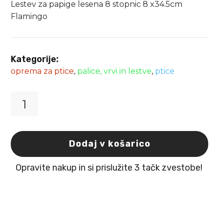
Lestev za papige lesena 8 stopnic 8 x34.5cm
Flamingo
Kategorije:
oprema za ptice
,
palice, vrvi in lestve
,
ptice
Lestev
za
papige
lesena
Dodaj v košarico
8
stopnic
Opravite nakup in si prislužite 3 tačk zvestobe!
8
x34.5cm
Flamingo
količina