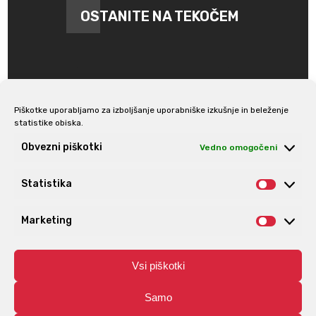
OSTANITE NA TEKOČEM
Piškotke uporabljamo za izboljšanje uporabniške izkušnje in beleženje
statistike obiska.
Prijava na e-novice
Obvezni piškotki
Vedno omogočeni
Statistika
Statis
Marketing
Market
Vsi piškotki
Samo