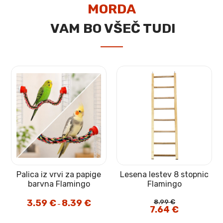
MORDA
VAM BO VŠEČ TUDI
Palica iz vrvi za papige
Lesena lestev 8 stopnic
barvna Flamingo
Flamingo
3.59
€
8.39
€
Cenovni
8.99
€
–
razpon:
Izvirna
7.64
€
Trenutna
od
cena
cena
3.59 €
je
je:
do