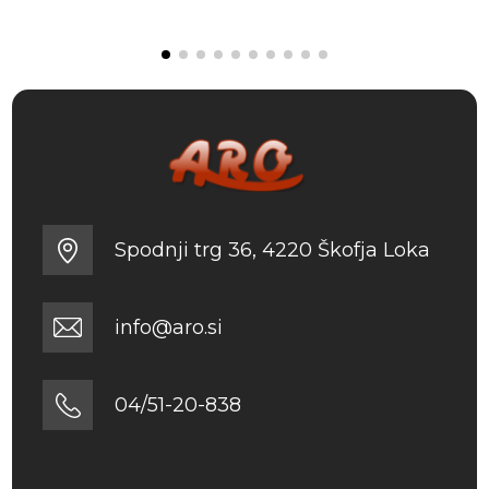
bila:
7.64 €.
8.39 €
8.99 €.
Spodnji trg 36, 4220 Škofja Loka
info@aro.si
04/51-20-838