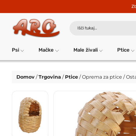
Zb
Search
for:
Psi
Mačke
Male živali
Ptice
Domov
/
Trgovina
/
Ptice
/
Oprema za ptice
/
Osta