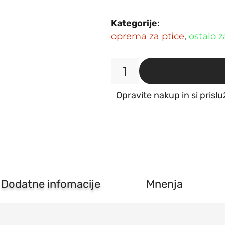
Kategorije:
oprema za ptice
,
ostalo z
Gnezdo
za
Opravite nakup in si prislu
eksote
pleteno
veliko
Flamingo
količina
Dodatne infomacije
Mnenja