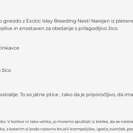
o gnezdo z Exotic Isley Breeding Nest! Narejen iz plete
ive in enostaven za obešanje s prilagodljivo žico.
ščinkavce
 žico
alije. To so jatne ptice , tako da je priporočljivo, da imat
tko. V kolikor ni tako velika, jo moramo spuščati iz kletke, da se nal
ska, s katerim si bodo naravno brusili krempeljčke, igrača zvonček, pes