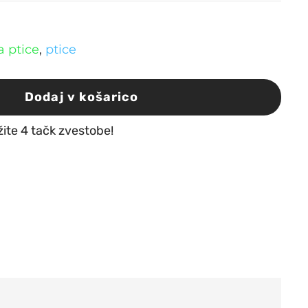
a ptice
,
ptice
Dodaj v košarico
žite 4 tačk zvestobe!