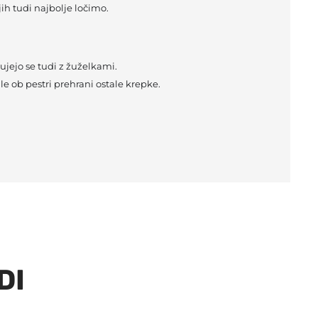
jih tudi najbolje ločimo.
jujejo se tudi z žuželkami.
le ob pestri prehrani ostale krepke.
DI