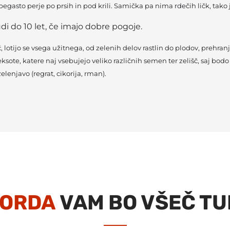
egasto perje po prsih in pod krili. Samička pa nima rdečih ličk, tako 
udi do 10 let, če imajo dobre pogoje.
, lotijo se vsega užitnega, od zelenih delov rastlin do plodov, prehran
te, katere naj vsebujejo veliko različnih semen ter zelišč, saj bodo 
lenjavo (regrat, cikorija, rman).
ORDA
VAM BO VŠEČ TU