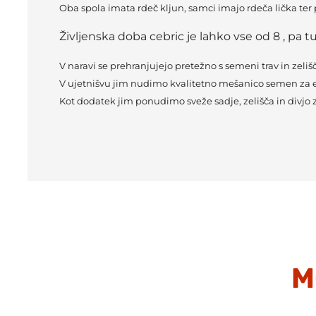
Oba spola imata rdeč kljun, samci imajo rdeča lička ter p
Življenska doba cebric je lahko vse od 8 , pa t
V naravi se prehranjujejo pretežno s semeni trav in zelišč
V ujetnišvu jim nudimo kvalitetno mešanico semen za ekso
Kot dodatek jim ponudimo sveže sadje, zelišča in divjo ze
M