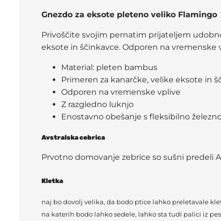
Gnezdo za eksote pleteno veliko Flamingo
Privoščite svojim pernatim prijateljem udobn
eksote in ščinkavce. Odporen na vremenske vpl
Material: pleten bambus
Primeren za kanarčke, velike eksote in 
Odporen na vremenske vplive
Z razgledno luknjo
Enostavno obešanje s fleksibilno železno
Avstralska cebrica
Prvotno domovanje zebrice so sušni predeli Avstr
Kletka
naj bo dovolj velika, da bodo ptice lahko preletavale kle
na katerih bodo lahko sedele, lahko sta tudi palici iz pe