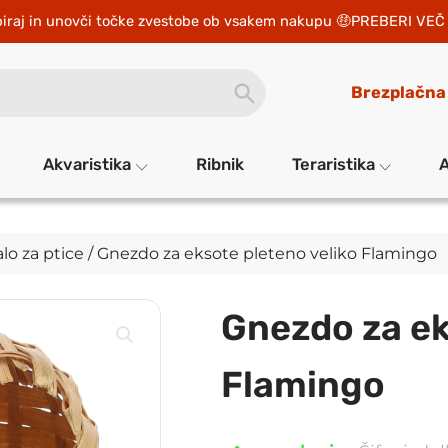
iraj in unovči točke zvestobe ob vsakem nakupu 
PREBERI VEČ 
SEARCH
Brezplačna
BUTTON
Akvaristika
Ribnik
Teraristika
A
lo za ptice
/ Gnezdo za eksote pleteno veliko Flamingo
Gnezdo za ek
Flamingo