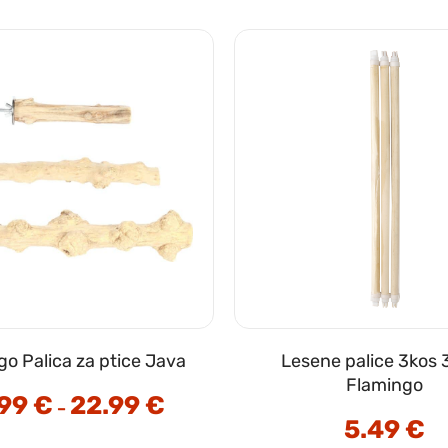
go Palica za ptice Java
Lesene palice 3kos
Flamingo
.99
€
22.99
€
Cenovni
–
razpon:
5.49
€
od
16.99 €