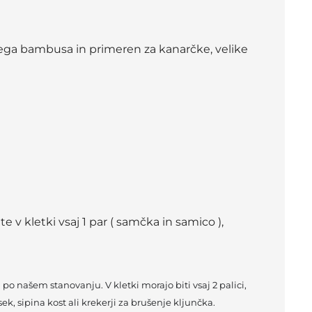
nega bambusa in primeren za kanarčke, velike
e v kletki vsaj 1 par ( samčka in samico ),
eta po našem stanovanju.
V kletki morajo biti vsaj 2 palici,
ek, sipina kost ali krekerji za brušenje kljunčka.