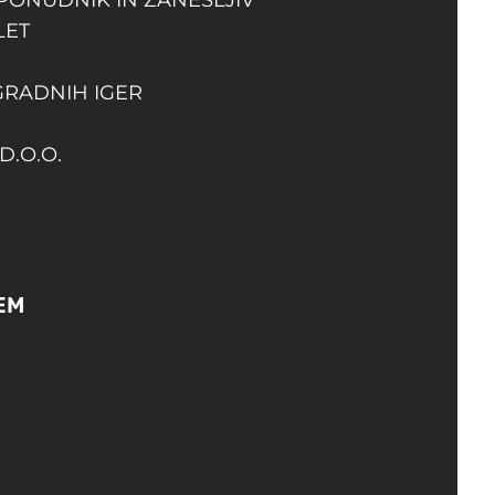
LET
GRADNIH IGER
D.O.O.
EM