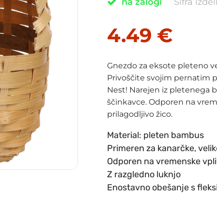
na zalogi
Šifra izde
4.49
€
Gnezdo za eksote pleteno v
Privoščite svojim pernatim 
Nest! Narejen iz pletenega 
ščinkavce. Odporen na vreme
prilagodljivo žico.
Material: pleten bambus
Primeren za kanarčke, velik
Odporen na vremenske vpl
Z razgledno luknjo
Enostavno obešanje s fleksi