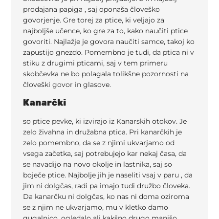
prodajana papiga , saj oponaša človeško
govorjenje. Gre torej za ptice, ki veljajo za
najboljše učence, ko gre za to, kako naučiti ptice
govoriti. Najlažje je govora naučiti samce, takoj ko
zapustijo gnezdo. Pomembno je tudi, da ptica ni v
stiku z drugimi pticami, saj v tem primeru
skobčevka ne bo polagala tolikšne pozornosti na
človeški govor in glasove.
Kanarčki
so ptice pevke, ki izvirajo iz Kanarskih otokov. Je
zelo živahna in družabna ptica. Pri kanarčkih je
zelo pomembno, da se z njimi ukvarjamo od
vsega začetka, saj potrebujejo kar nekaj časa, da
se navadijo na novo okolje in lastnika, saj so
boječe ptice. Najbolje jih je naseliti vsaj v paru , da
jim ni dolgčas, radi pa imajo tudi družbo človeka.
Da kanarčku ni dolgčas, ko nas ni doma oziroma
se z njim ne ukvarjamo, mu v kletko damo
gugalnico, ogledalo ali kakšno drugo manjšo