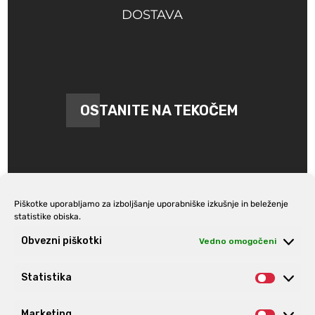
DOSTAVA
OSTANITE NA TEKOČEM
Piškotke uporabljamo za izboljšanje uporabniške izkušnje in beleženje
statistike obiska.
Prijava na e-novice
Obvezni piškotki
Vedno omogočeni
Statistika
Statist
Marketing