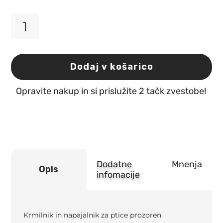
Krmilnik
in
napajalnik
za
Dodaj v košarico
ptice
prozoren
Opravite nakup in si prislužite 2 tačk zvestobe!
količina
Dodatne
Mnenja
Opis
infomacije
Krmilnik in napajalnik za ptice prozoren