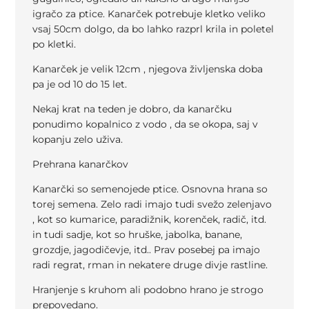
igračo za ptice. Kanarček potrebuje kletko veliko
vsaj 50cm dolgo, da bo lahko razprl krila in poletel
po kletki.
Kanarček je velik 12cm , njegova življenska doba
pa je od 10 do 15 let.
Nekaj krat na teden je dobro, da kanarčku
ponudimo kopalnico z vodo , da se okopa, saj v
kopanju zelo uživa.
Prehrana kanarčkov
Kanarčki so semenojede ptice. Osnovna hrana so
torej semena. Zelo radi imajo tudi svežo zelenjavo
, kot so kumarice, paradižnik, korenček, radič, itd.
in tudi sadje, kot so hruške, jabolka, banane,
grozdje, jagodičevje, itd.. Prav posebej pa imajo
radi regrat, rman in nekatere druge divje rastline.
Hranjenje s kruhom ali podobno hrano je strogo
prepovedano.