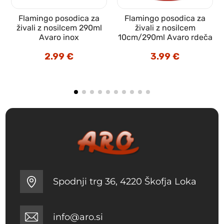
Flamingo posodica za
Flamingo posodica za
živali z nosilcem 290ml
živali z nosilcem
Avaro inox
10cm/290ml Avaro rdeča
2.99
€
3.99
€
Spodnji trg 36, 4220 Škofja Loka
info@aro.si