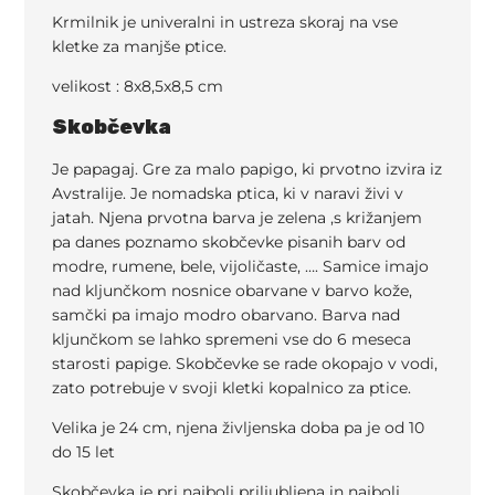
Krmilnik je univeralni in ustreza skoraj na vse
kletke za manjše ptice.
velikost : 8x8,5x8,5 cm
Skobčevka
Je papagaj. Gre za malo papigo, ki prvotno izvira iz
Avstralije. Je nomadska ptica, ki v naravi živi v
jatah. Njena prvotna barva je zelena ,s križanjem
pa danes poznamo skobčevke pisanih barv od
modre, rumene, bele, vijoličaste, …. Samice imajo
nad kljunčkom nosnice obarvane v barvo kože,
samčki pa imajo modro obarvano. Barva nad
kljunčkom se lahko spremeni vse do 6 meseca
starosti papige. Skobčevke se rade okopajo v vodi,
zato potrebuje v svoji kletki kopalnico za ptice.
Velika je 24 cm, njena življenska doba pa je od 10
do 15 let
Skobčevka je pri najbolj priljubljena in najbolj