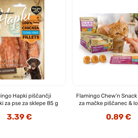
ingo Hapki piščančji
Flamingo Chew’n Snack p
ški za pse za sklepe 85 g
za mačke piščanec & lo
3.39
€
0.89
€