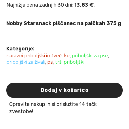
cena
cena
Najnižja cena zadnjih 30 dni:
13.83
€
.
je
je:
bila:
13.83 €.
Nobby Starsnack piščanec na palčkah 375 g
17.29 €.
Kategorije:
naravni priboljški in žvečilke
,
priboljški za pse
,
priboljški za živali
,
psi
,
trši priboljški
Dodaj v košarico
Nobby
Starsnack
piščanec
Opravite nakup in si prislužite 14 tačk
na
zvestobe!
palčkah
375
g