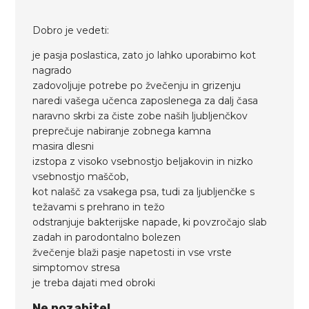
Dobro je vedeti:
je pasja poslastica, zato jo lahko uporabimo kot
nagrado
zadovoljuje potrebe po žvečenju in grizenju
naredi vašega učenca zaposlenega za dalj časa
naravno skrbi za čiste zobe naših ljubljenčkov
preprečuje nabiranje zobnega kamna
masira dlesni
izstopa z visoko vsebnostjo beljakovin in nizko
vsebnostjo maščob,
kot nalašč za vsakega psa, tudi za ljubljenčke s
težavami s prehrano in težo
odstranjuje bakterijske napade, ki povzročajo slab
zadah in parodontalno bolezen
žvečenje blaži pasje napetosti in vse vrste
simptomov stresa
je treba dajati med obroki
Ne pozabite!