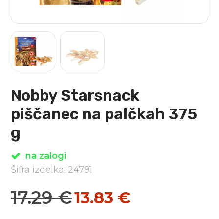
Nobby Starsnack
piščanec na palčkah 375
g
na zalogi
Šifra izdelka: 24791
17.29
€
13.83
€
Izvirna
Trenutna