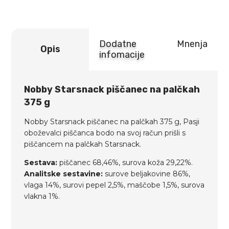
količina
Dodatne
Mnenja
Opis
infomacije
Nobby Starsnack piščanec na palčkah
375 g
Nobby Starsnack piščanec na palčkah 375 g, Pasji
oboževalci piščanca bodo na svoj račun prišli s
piščancem na palčkah Starsnack.
Sestava:
piščanec 68,46%, surova koža 29,22%.
Analitske sestavine:
surove beljakovine 86%,
vlaga 14%, surovi pepel 2,5%, maščobe 1,5%, surova
vlakna 1%.