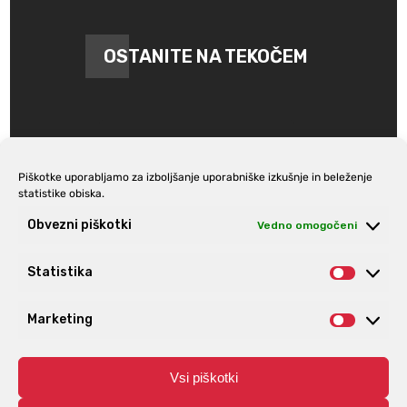
OSTANITE NA TEKOČEM
Piškotke uporabljamo za izboljšanje uporabniške izkušnje in beleženje
statistike obiska.
Prijava na e-novice
Obvezni piškotki
Vedno omogočeni
Statistika
Statist
Marketing
Market
Vsi piškotki