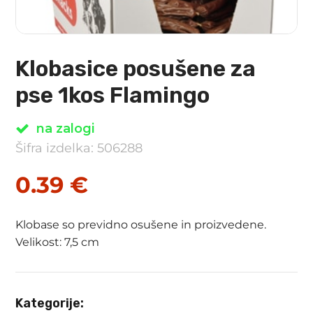
Klobasice posušene za
pse 1kos Flamingo
na zalogi
Šifra izdelka: 506288
0.39
€
Klobase so previdno osušene in proizvedene.
Velikost: 7,5 cm
Kategorije: