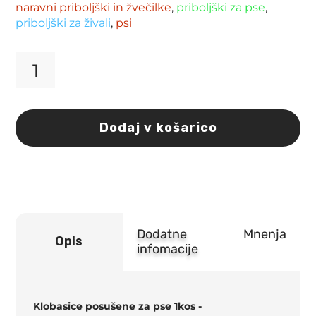
naravni priboljški in žvečilke
,
priboljški za pse
,
priboljški za živali
,
psi
Klobasice
posušene
za
pse
Dodaj v košarico
1kos
Flamingo
količina
Dodatne
Mnenja
Opis
infomacije
Klobasice posušene za pse 1kos -