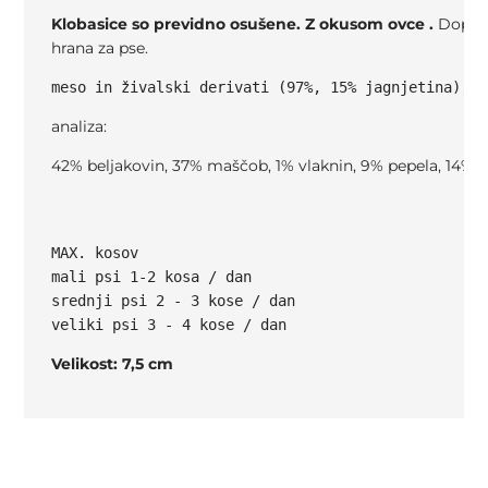
Klobasice so previdno osušene. Z okusom ovce .
Dopol
hrana za pse.
analiza:
42% beljakovin, 37% maščob, 1% vlaknin, 9% pepela, 14% 
MAX. kosov

mali psi 1-2 kosa / dan

srednji psi 2 - 3 kose / dan

Velikost: 7,5 cm