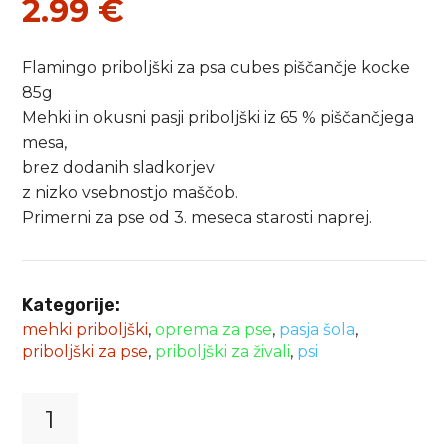
2.99
€
Flamingo priboljški za psa cubes piščančje kocke
85g
Mehki in okusni pasji priboljški iz 65 % piščančjega
mesa,
brez dodanih sladkorjev
z nizko vsebnostjo maščob.
Primerni za pse od 3. meseca starosti naprej.
Kategorije:
mehki priboljški
,
oprema za pse
,
pasja šola
,
priboljški za pse
,
priboljški za živali
,
psi
Flamingo