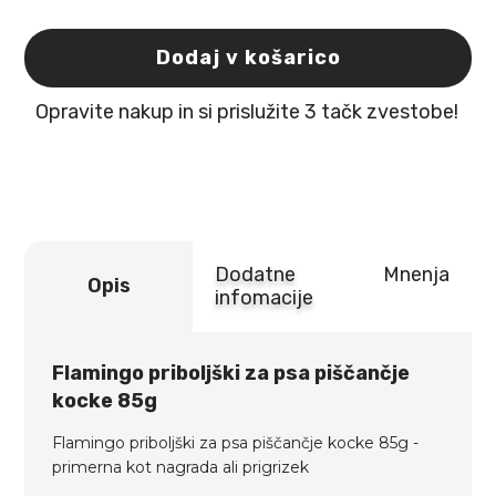
priboljški
za
psa
Dodaj v košarico
piščančje
kocke
Opravite nakup in si prislužite 3 tačk zvestobe!
85g
količina
Dodatne
Mnenja
Opis
infomacije
Flamingo priboljški za psa piščančje
kocke 85g
Flamingo priboljški za psa piščančje kocke 85g -
primerna kot nagrada ali prigrizek