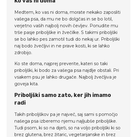
Ko vas ni doma
Medtem, ko vas ni doma, morate nekako zaposliti
vašega psa, da mu ne bo dolgčas in se bo lotil,
verjetno vaših najbolj novih čevljev. Ponudite mu
trše pasje priboljške in žvečilke. S takimi priboljški
se bo lahko pes zamotil tudi do nekaj ur. Priboljški
naj bodo žvečljivi in ne prave kosti, ki se lahko
zdrobijo.
Ko ste doma, najprej preverite, kateri so taki
priboljški, ki bodo za vašega psa najdlje obstali. Pri
vsakem psu je lahko drugače. Najbolj žvečljiva je
goveja kita.
Priboljški samo zato, ker jih imamo
radi
Takih priboljškov pa je največ, saj sami s pomočjo
našega psa izberemo njemu najljubše priboljške.
Tudi psom, ki so na dijeti, so na voljo priboljški ki so
brez glutena, brez žitaric, vegetarijanske in brez