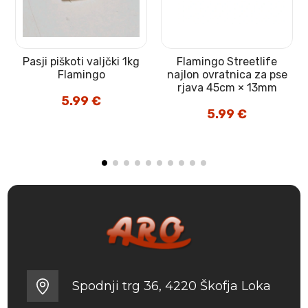
k
Pasji piškoti valjčki 1kg
Flamingo Streetlife
Flamingo
najlon ovratnica za pse
rjava 45cm × 13mm
5.99
€
5.99
€
Spodnji trg 36, 4220 Škofja Loka