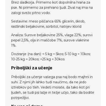
Brez sladkorja. Primerno kot dopolnilna hrana za
pse. Ni primerno za prehrano ljudi. Žival naj ima na
zalogi svežo pitno vodo.
Sestavine: meso piščanca 65% glicerin, škrob,
rastlinski beljakovine, sorbitol, natrijev klorid
Analiza: Surove beljakovine 25%, vlaga 22%, surovi
pepel 2,5%, olja in maščobe 7%, surove vlaknine
1%.
Doziranje (na dan): < 5 kg = 5kos; 5-10 kg = 10kos;
10-25 kg = 20kos; >25 kg = 30kos
Priboljški za učenje
Priboljški za učenje vašega psa naj bodo majhni in
suhi. Z njimi jih lahko tudi naučimo, da ne jedo
iztrebkov po tleh. Vedeti morate, da tako kot pri
ljudeh, se tudi psi lažje in težje učijo, tako da bodite
potrpežljivi.