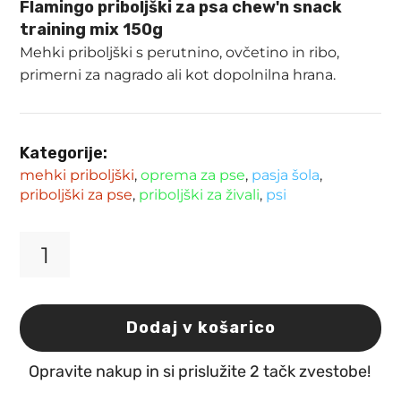
Flamingo priboljški za psa chew'n snack
training mix 150g
Mehki priboljški s perutnino, ovčetino in ribo,
primerni za nagrado ali kot dopolnilna hrana.
Kategorije:
mehki priboljški
,
oprema za pse
,
pasja šola
,
priboljški za pse
,
priboljški za živali
,
psi
Flamingo
priboljški
za
psa
Dodaj v košarico
chew'n
snack
Opravite nakup in si prislužite 2 tačk zvestobe!
training
mix