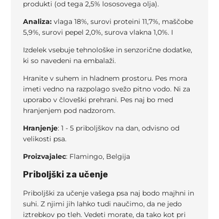
produkti (od tega 2,5% lososovega olja).
Analiza:
vlaga 18%, surovi proteini 11,7%, maščobe
5,9%, surovi pepel 2,0%, surova vlakna 1,0%. I
Izdelek vsebuje tehnološke in senzorične dodatke,
ki so navedeni na embalaži.
Hranite v suhem in hladnem prostoru. Pes mora
imeti vedno na razpolago svežo pitno vodo. Ni za
uporabo v človeški prehrani. Pes naj bo med
hranjenjem pod nadzorom.
Hranjenje
: 1 - 5 priboljškov na dan, odvisno od
velikosti psa.
Proizvajalec
: Flamingo, Belgija
Priboljški za učenje
Priboljški za učenje vašega psa naj bodo majhni in
suhi. Z njimi jih lahko tudi naučimo, da ne jedo
iztrebkov po tleh. Vedeti morate, da tako kot pri