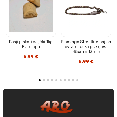
k
Pasji piškoti valjčki 1kg
Flamingo Streetlife najlon
Flamingo
ovratnica za pse rjava
45cm × 13mm
5.99
€
5.99
€