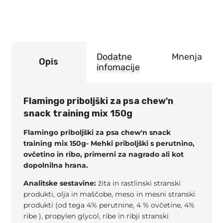
150g
količina
Dodatne
Mnenja
Opis
infomacije
Flamingo priboljški za psa chew'n
snack training mix 150g
Flamingo priboljški za psa chew'n snack
training mix 150g- Mehki priboljški s perutnino,
ovčetino in ribo, primerni za nagrado ali kot
dopolnilna hrana.
Analitske sestavine:
žita in rastlinski stranski
produkti, olja in maščobe, meso in mesni stranski
produkti (od tega 4% perutnine, 4 % ovčetine, 4%
ribe ), propylen glycol, ribe in ribji stranski