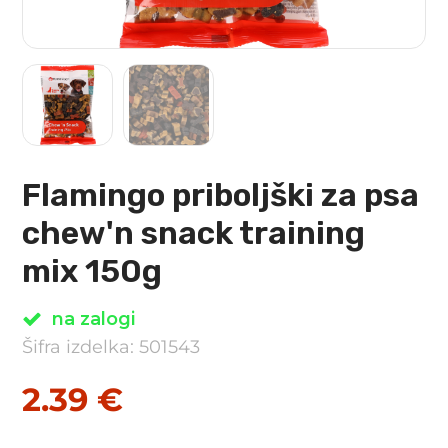
Flamingo priboljški za psa
chew'n snack training
mix 150g
na zalogi
Šifra izdelka: 501543
2.39
€