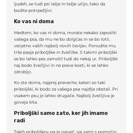
ljudeh, se tudi psi lažje in težje učijo, tako da
bodite potrpežljivi.
Ko vas ni doma
Medtem, ko vas ni doma, morate nekako zaposliti
vašega psa, da mu ne bo dolgčas in se bo lotil,
verjetno vaših najbolj novih čevljev. Ponudite mu
trše pasje priboljške in žvečilke. S takimi priboljški
se bo lahko pes zamotil tudi do nekaj ur. Priboljški
naj bodo žvečljivi in ne prave kosti, ki se lahko
zdrobijo.
Ko ste doma, najprej preverite, kateri so taki
priboljški, ki bodo za vašega psa najdlje obstali. Pri
vsakem psu je lahko drugače. Najbolj žvečljiva je
goveja kita.
Priboljški samo zato, ker jih imamo
radi
Takih priboljškov pa je največ, saj sami s pomočjo