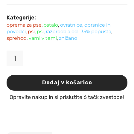
Kategorije:
oprema za pse
,
ostalo
,
ovratnice, oprsnice in
povodci
,
psi
,
psi
,
razprodaja od -35% popusta
,
sprehod
,
varni v temi
,
znižano
Varnostni
odsevni
jopič
za
Dodaj v košarico
pse
60
Opravite nakup in si prislužite 6 tačk zvestobe!
cm
Kerbl
količina