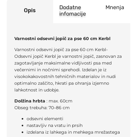
Dodatne
Mnenja
Opis
infomacije
Varnostni odsevni jopič za pse 60 cm Kerbl
Varnostni odsevni jopič za pse 60 cm Kerbl-
Odsevni jopič Kerbl je varnostni jopič, zasnovan za
zagotavljanje maksimalne vidljivosti psa med
večernimi in nočnimi sprehodi. Izdelan je iz
visokokakovostnih tehničnih materialov in nudi
optimalno zaščito, hkrati pa ohranja izjemno
lahkotnost in udobje.
Dolžina hrbta
: max.
60
cm
Obseg trebuha: 70–86 cm
odsevni elementi
nastavljiv na vratu in prsih
izdelana iz lahkega in mehkega mrežastega