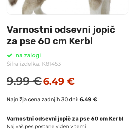
Varnostni odsevni jopič
za pse 60 cm Kerbl
na zalogi
Šifra izdelka: K81453
9.99
€
6.49
€
Izvirna
Trenutna
cena
cena
Najnižja cena zadnjih 30 dni:
6.49
€
.
je
je:
bila:
6.49 €.
Varnostni odsevni jopič za pse 60 cm Kerbl
9.99 €.
Naj vaš pes postane viden v temi