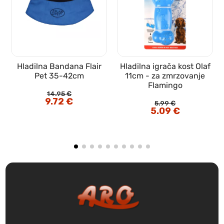
Hladilna Bandana Flair
Hladilna igrača kost Olaf
a
Pet 35-42cm
11cm - za zmrzovanje
Flamingo
14.95
€
Izvirna
9.72
€
Trenutna
5.99
€
cena
cena
Izvirna
5.09
€
Trenutna
je
je:
cena
cena
bila:
9.72 €.
je
je:
14.95 €.
bila:
5.09 €.
5.99 €.