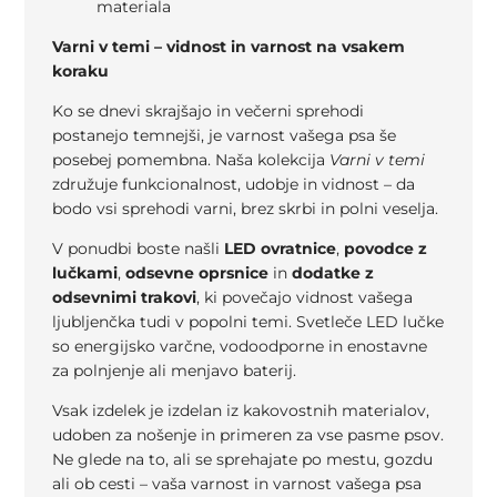
materiala
Varni v temi – vidnost in varnost na vsakem
koraku
Ko se dnevi skrajšajo in večerni sprehodi
postanejo temnejši, je varnost vašega psa še
posebej pomembna. Naša kolekcija
Varni v temi
združuje funkcionalnost, udobje in vidnost – da
bodo vsi sprehodi varni, brez skrbi in polni veselja.
V ponudbi boste našli
LED ovratnice
,
povodce z
lučkami
,
odsevne oprsnice
in
dodatke z
odsevnimi trakovi
, ki povečajo vidnost vašega
ljubljenčka tudi v popolni temi. Svetleče LED lučke
so energijsko varčne, vodoodporne in enostavne
za polnjenje ali menjavo baterij.
Vsak izdelek je izdelan iz kakovostnih materialov,
udoben za nošenje in primeren za vse pasme psov.
Ne glede na to, ali se sprehajate po mestu, gozdu
ali ob cesti – vaša varnost in varnost vašega psa