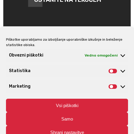
Piškotke uporabljamo za izboljšanje uporabniške izkušnje in beleženje
statistike obiska.
Prijava na e-novice
Obvezni piškotki
Vedno omogočeni
Statistika
Statis
Marketing
Market
Vsi piškotki
Samo
Shrani nastavitve