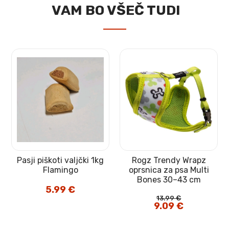
VAM BO VŠEČ TUDI
Pasji piškoti valjčki 1kg
Rogz Trendy Wrapz
t
Flamingo
oprsnica za psa Multi
Bones 30–43 cm
5.99
€
13.99
€
Izvirna
9.09
€
Trenutna
cena
cena
je
je:
bila:
9.09 €.
13.99 €.