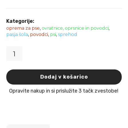
Kategorije:
oprema za pse
,
ovratnice, oprsnice in povodci
,
pasja šola
,
povodci
,
psi
,
sprehod
Povodec
za
pse
najlon
Dodaj v košarico
rdeč
100cm
Opravite nakup in si prislužite 3 tačk zvestobe!
x
10mm
x
2mm
Flamingo
količina