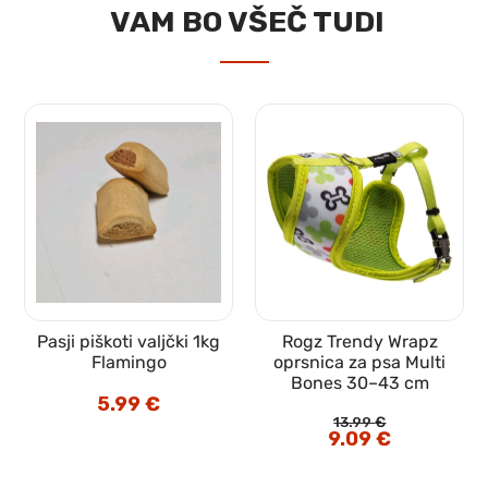
VAM BO VŠEČ TUDI
Pasji piškoti valjčki 1kg
Rogz Trendy Wrapz
t
Flamingo
oprsnica za psa Multi
Bones 30–43 cm
5.99
€
13.99
€
Izvirna
9.09
€
Trenutna
cena
cena
je
je:
bila:
9.09 €.
13.99 €.