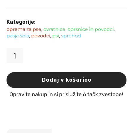
Kategorije:
oprema za pse
,
ovratnice, oprsnice in povodci
,
pasja šola
,
povodci
,
psi
,
sprehod
Povodec
za
pse
najlon
Dodaj v košarico
črn
Sadie
Opravite nakup in si prislužite 6 tačk zvestobe!
120cm
x
15mm
x
2mm
Flamingo
količina