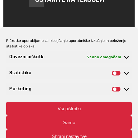
Piškotke uporabljamo za izboljšanje uporabniške izkušnje in beleženje
statistike obiska.
Prijava na e-novice
Obvezni piškotki
Vedno omogočeni
Statistika
Statist
Marketing
Market
Vsi piškotki
Samo
Shrani nastavitve