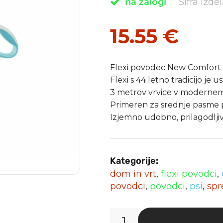
na zalogi
Šifra izd
15.55
€
Flexi povodec New Comfort 
Flexi s 44 letno tradicijo je u
3 metrov vrvice v modernem
Primeren za srednje pasme p
Izjemno udobno, prilagodlji
Kategorije:
dom in vrt
,
flexi povodci
,
povodci
,
povodci
,
psi
,
spr