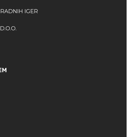
GRADNIH IGER
D.O.O.
EM