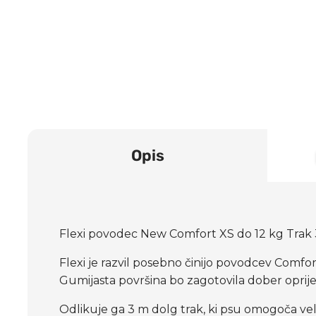
Opis
Flexi povodec New Comfort XS do 12 kg Trak
Flexi je razvil posebno činijo povodcev Comfor
Gumijasta površina bo zagotovila dober oprij
Odlikuje ga 3 m dolg trak, ki psu omogoča velik