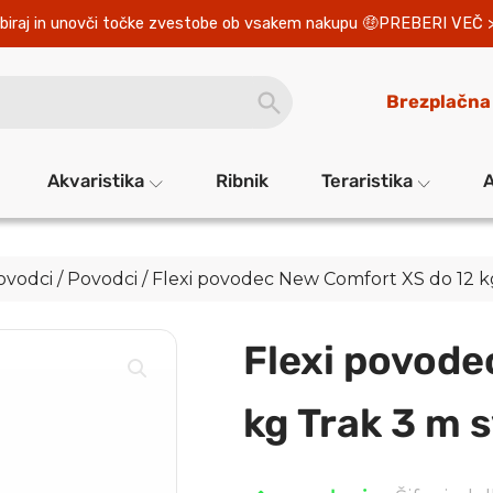
biraj in unovči točke zvestobe ob vsakem nakupu 
PREBERI VEČ 
SEARCH
Brezplačna
BUTTON
Akvaristika
Ribnik
Teraristika
A
povodci
/
Povodci
/ Flexi povodec New Comfort XS do 12 k
Flexi povode
kg Trak 3 m 