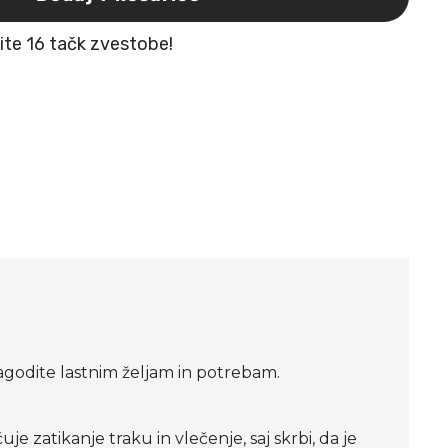
žite 16 tačk zvestobe!
ilagodite lastnim željam in potrebam.
e zatikanje traku in vlečenje, saj skrbi, da je