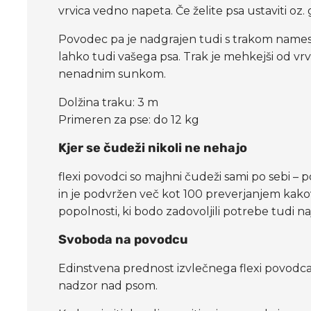
vrvica vedno napeta. Če želite psa ustaviti oz.
Povodec pa je nadgrajen tudi s trakom names
lahko tudi vašega psa. Trak je mehkejši od vr
nenadnim sunkom.
Dolžina traku: 3 m
Primeren za pse: do 12 kg
Kjer se čudeži nikoli ne nehajo
flexi povodci so majhni čudeži sami po sebi – p
in je podvržen več kot 100 preverjanjem kako
popolnosti, ki bodo zadovoljili potrebe tudi n
Svoboda na povodcu
Edinstvena prednost izvlečnega flexi povodca
nadzor nad psom.