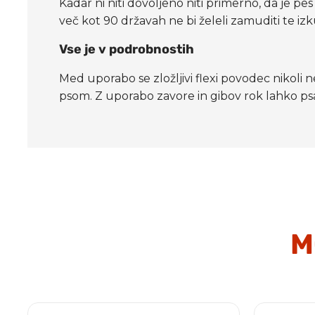
Kadar ni niti dovoljeno niti primerno, da je p
več kot 90 državah ne bi želeli zamuditi te izk
Vse je v podrobnostih
Med uporabo se zložljivi flexi povodec nikoli
psom. Z uporabo zavore in gibov rok lahko ps
M