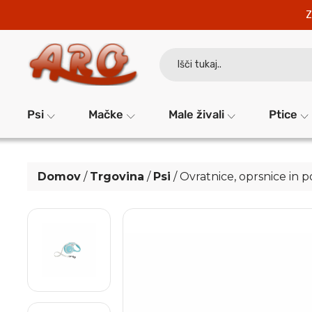
Z
Search
for:
Psi
Mačke
Male živali
Ptice
Domov
/
Trgovina
/
Psi
/
Ovratnice, oprsnice in 