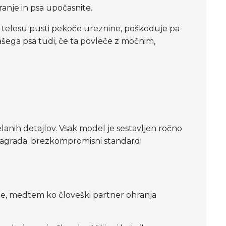
ranje in psa upočasnite.
 telesu pusti pekoče ureznine, poškoduje pa
ašega psa tudi, če ta povleče z močnim,
delanih detajlov. Vsak model je sestavljen ročno
 Nagrada: brezkompromisni standardi
ce, medtem ko človeški partner ohranja