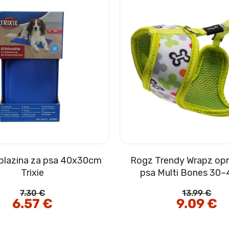
 blazina za psa 40x30cm
Rogz Trendy Wrapz opr
Trixie
psa Multi Bones 30
7.30
€
13.99
€
Izvirna
6.57
€
Trenutna
Izvirna
9.09
€
Tr
cena
cena
cena
ce
je
je:
je
je:
bila:
6.57 €.
bila:
9.0