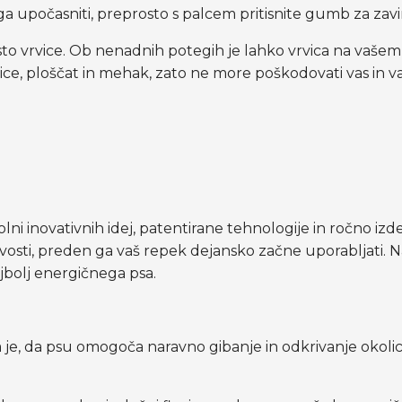
 ga upočasniti, preprosto s palcem pritisnite gumb za zavi
to vrvice. Ob nenadnih potegih je lahko vrvica na vašem
vice, ploščat in mehak, zato ne more poškodovati vas in v
olni inovativnih idej, patentirane tehnologije in ročno iz
vosti, preden ga vaš repek dejansko začne uporabljati.
ajbolj energičnega psa.
 je, da psu omogoča naravno gibanje in odkrivanje okoli