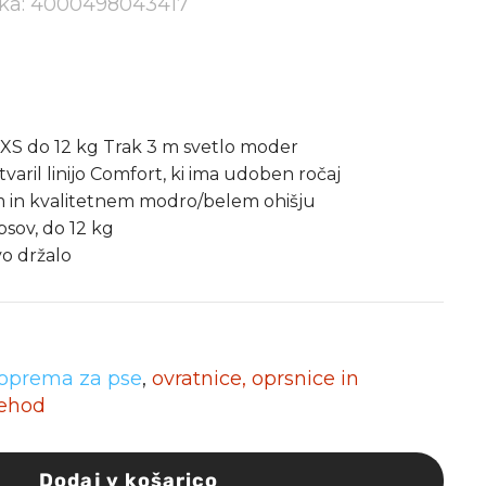
elka: 4000498043417
XS do 12 kg Trak 3 m svetlo moder
stvaril linijo Comfort, ki ima udoben ročaj
 in kvalitetnem modro/belem ohišju
sov, do 12 kg
vo držalo
oprema za pse
,
ovratnice, oprsnice in
ehod
Dodaj v košarico