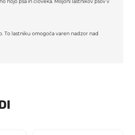
 hojo psa in človeka. Milijoni lastnikov psov v
voro. To lastniku omogoča varen nadzor nad
DI