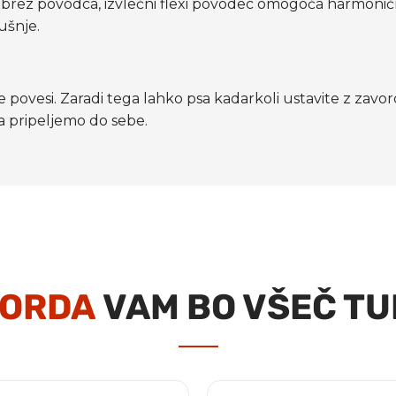
es brez povodca, izvlečni flexi povodec omogoča harmonično
ušnje.
 ne povesi. Zaradi tega lahko psa kadarkoli ustavite z za
a pripeljemo do sebe.
ORDA
VAM BO VŠEČ TU