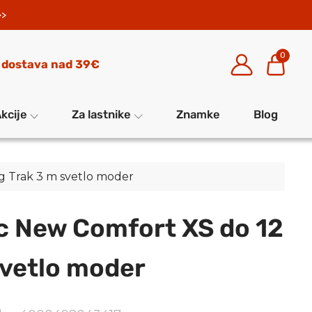
>>
0
 dostava nad 39€
kcije
Za lastnike
Znamke
Blog
g Trak 3 m svetlo moder
c New Comfort XS do 12
svetlo moder