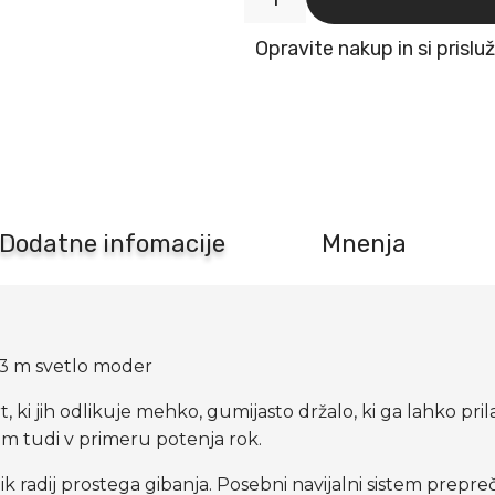
Flexi
povodec
Opravite nakup in si prislu
New
Comfort
XS
do
12
kg
Trak
3
m
Dodatne infomacije
Mnenja
svetlo
moder
količina
 3 m svetlo moder
t, ki jih odlikuje mehko, gumijasto držalo, ki ga lahko pr
em tudi v primeru potenja rok.
 radij prostega gibanja. Posebni navijalni sistem preprečuj