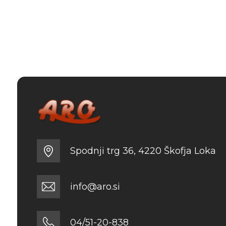
14.95 €.
Spodnji trg 36, 4220 Škofja Loka
info@aro.si
04/51-20-838