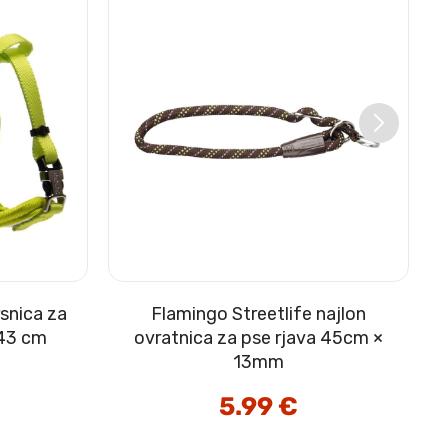
snica za
Flamingo Streetlife najlon
–43 cm
ovratnica za pse rjava 45cm ×
13mm
enutna
5.99
€
na
9 €.