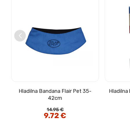
Hladilna Bandana Flair Pet 35-
Hladilna
42cm
14.95
€
Izvirna
9.72
€
Trenutna
cena
cena
je
je:
bila:
9.72 €.