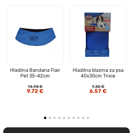
Hladilna Bandana Flair
Hladilna blazina za psa
t
Pet 35-42cm
40x30cm Trixie
14.95
€
7.30
€
Izvirna
9.72
€
Trenutna
Izvirna
6.57
€
Trenutna
cena
cena
cena
cena
je
je:
je
je:
bila:
9.72 €.
bila:
6.57 €.
14.95 €.
7.30 €.