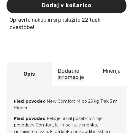
Comfort
Dodaj v košarico
M
do
Opravite nakup in si prislužite 22 tačk
25
kg
zvestobe!
Trak
5
m
Moder
količina
Dodatne
Mnenja
Opis
infomacije
Flexi povodec
New Comfort M do 25 kg Trak 5 m
Moder
Flexi povodec
Felix je razvil posebno činijo
povodcev Comfort, ki jih odlikuje mehko,
gumijasto držalo, ki ga lahko prilagodite lastnim