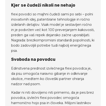
Kjer se čudeži nikoli ne nehajo
flexi povodci so majhni čudeži sami po sebi – polni
inovativnih idej, patentirane tehnologije in ročno
izdelanih detajlov. Vsak model je sestavljen ročno
in je podvržen več kot 100 preverjanjem kakovosti,
preden ga vaš repek dejansko začne uporabljati.
Nagrada: brezkompromisni standardi popolnosti, ki
bodo zadovoljili potrebe tudi najbolj energičnega
psa.
Svoboda na povodcu
Edinstvena prednost izvlečnega flexi povodca je,
da psu omogoča naravno gibanje in odkrivanje
okolice, medtem ko človeški partner ohranja
nadzor nad psom.
Kadar ni niti dovoljeno niti primerno, da je pes brez
povodca, izvlečni flexi povodec omogoča
harmonično hojo psa in človeka. Milijoni lastnikov