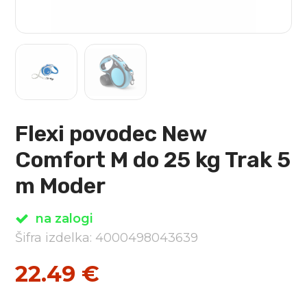
Flexi povodec New
Comfort M do 25 kg Trak 5
m Moder
na zalogi
Šifra izdelka: 4000498043639
22.49
€