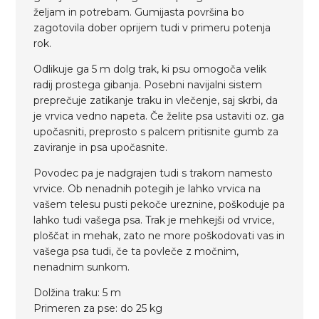
željam in potrebam. Gumijasta površina bo
zagotovila dober oprijem tudi v primeru potenja
rok.
Odlikuje ga 5 m dolg trak, ki psu omogoča velik
radij prostega gibanja. Posebni navijalni sistem
preprečuje zatikanje traku in vlečenje, saj skrbi, da
je vrvica vedno napeta. Če želite psa ustaviti oz. ga
upočasniti, preprosto s palcem pritisnite gumb za
zaviranje in psa upočasnite.
Povodec pa je nadgrajen tudi s trakom namesto
vrvice. Ob nenadnih potegih je lahko vrvica na
vašem telesu pusti pekoče ureznine, poškoduje pa
lahko tudi vašega psa. Trak je mehkejši od vrvice,
ploščat in mehak, zato ne more poškodovati vas in
vašega psa tudi, če ta povleče z močnim,
nenadnim sunkom.
Dolžina traku: 5 m
Primeren za pse: do 25 kg