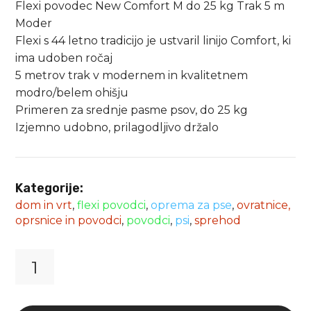
Flexi povodec New Comfort M do 25 kg Trak 5 m
Moder
Flexi s 44 letno tradicijo je ustvaril linijo Comfort, ki
ima udoben ročaj
5 metrov trak v modernem in kvalitetnem
modro/belem ohišju
Primeren za srednje pasme psov, do 25 kg
Izjemno udobno, prilagodljivo držalo
Kategorije:
dom in vrt
,
flexi povodci
,
oprema za pse
,
ovratnice,
oprsnice in povodci
,
povodci
,
psi
,
sprehod
Flexi
povodec
New