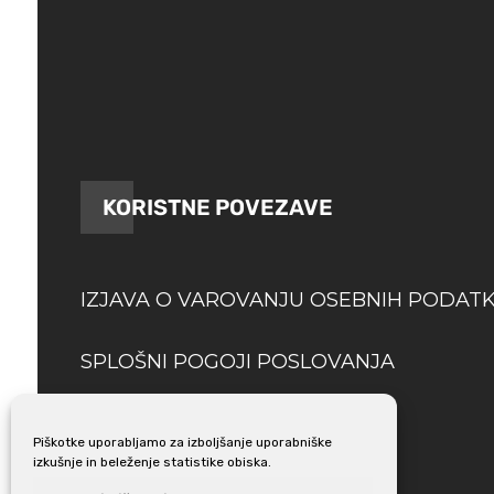
KORISTNE POVEZAVE
IZJAVA O VAROVANJU OSEBNIH PODAT
SPLOŠNI POGOJI POSLOVANJA
DOSTAVA
Piškotke uporabljamo za izboljšanje uporabniške
izkušnje in beleženje statistike obiska.