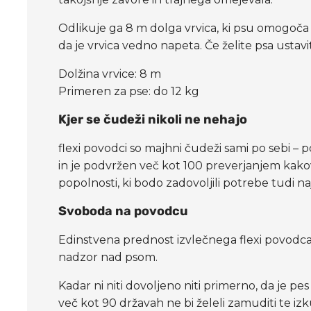
Odlikuje ga 8 m dolga vrvica, ki psu omogoča ve
da je vrvica vedno napeta. Če želite psa ustavi
Dolžina vrvice: 8 m
Primeren za pse: do 12 kg
Kjer se čudeži nikoli ne nehajo
flexi povodci so majhni čudeži sami po sebi – p
in je podvržen več kot 100 preverjanjem kako
popolnosti, ki bodo zadovoljili potrebe tudi n
Svoboda na povodcu
Edinstvena prednost izvlečnega flexi povodca
nadzor nad psom.
Kadar ni niti dovoljeno niti primerno, da je p
več kot 90 državah ne bi želeli zamuditi te izk