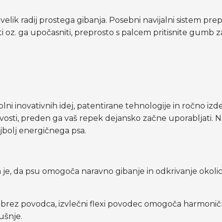
lik radij prostega gibanja. Posebni navijalni sistem prepre
ti oz. ga upočasniti, preprosto s palcem pritisnite gumb z
olni inovativnih idej, patentirane tehnologije in ročno iz
vosti, preden ga vaš repek dejansko začne uporabljati.
ajbolj energičnega psa.
 je, da psu omogoča naravno gibanje in odkrivanje okoli
es brez povodca, izvlečni flexi povodec omogoča harmonično
ušnje.