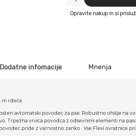
Flexi
povodec
Opravite nakup in si prislu
New
Classic
S
do
12
kg
vrvica
-
8
Dodatne infomacije
Mnenja
m
rdeča
količina
 8 m rdeča
sten avtomatski povodec za pse. Robustno ohišje na voljo
javo. Trpežna vrvica povodca z odsevnimi elementi na pa
i povodec pride z varnostno zanko . Vse Flexi ovratnice pr