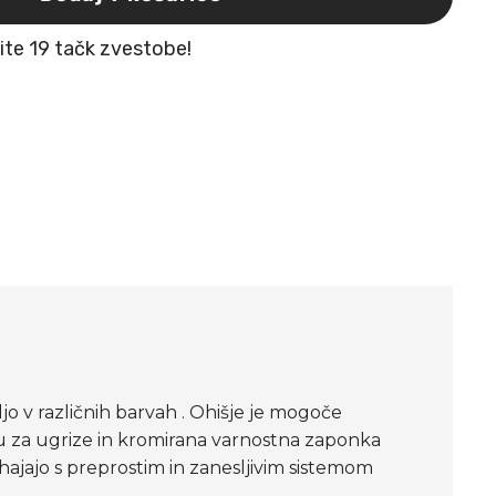
žite 19 tačk zvestobe!
 v različnih barvah . Ohišje je mogoče
su za ugrize in kromirana varnostna zaponka
ihajajo s preprostim in zanesljivim sistemom