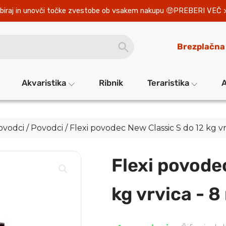
biraj in unovči točke zvestobe ob vsakem nakupu 
PREBERI VEČ 
SEARCH
Brezplačna
BUTTON
Akvaristika
Ribnik
Teraristika
A
povodci
/
Povodci
/ Flexi povodec New Classic S do 12 kg v
Flexi povode
kg vrvica - 8