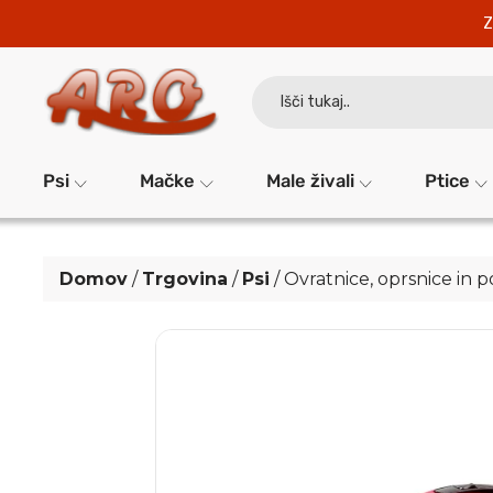
Z
Search
for:
Psi
Mačke
Male živali
Ptice
Domov
/
Trgovina
/
Psi
/
Ovratnice, oprsnice in 