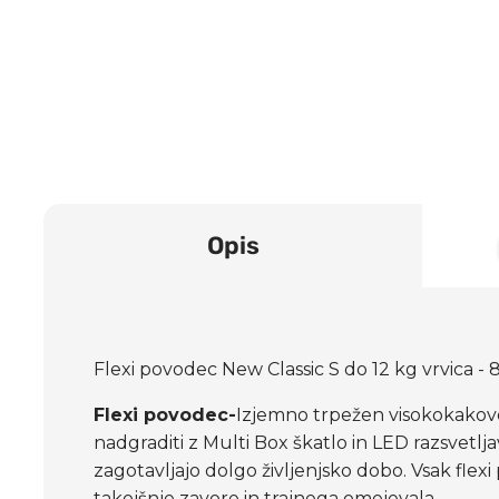
Opis
Flexi povodec New Classic S do 12 kg vrvica -
Flexi povodec-
Izjemno trpežen visokokakovo
nadgraditi z Multi Box škatlo in LED razsvetl
zagotavljajo dolgo življenjsko dobo. Vsak flex
takojšnje zavore in trajnega omejevala.