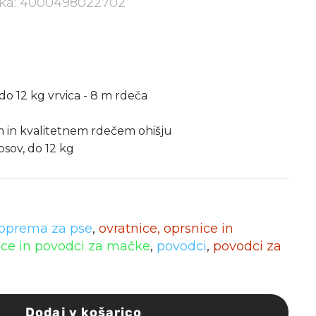
elka: 4000498022702
do 12 kg vrvica - 8 m rdeča
 in kvalitetnem rdečem ohišju
sov, do 12 kg
oprema za pse
,
ovratnice, oprsnice in
nice in povodci za mačke
,
povodci
,
povodci za
Dodaj v košarico