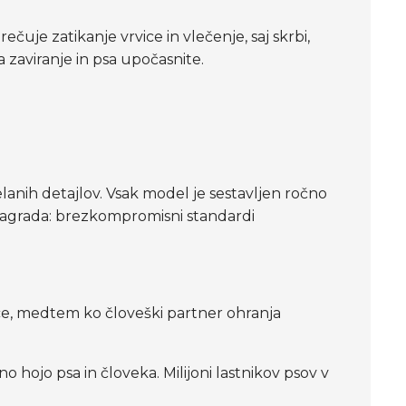
čuje zatikanje vrvice in vlečenje, saj skrbi,
a zaviranje in psa upočasnite.
delanih detajlov. Vsak model je sestavljen ročno
 Nagrada: brezkompromisni standardi
ce, medtem ko človeški partner ohranja
 hojo psa in človeka. Milijoni lastnikov psov v