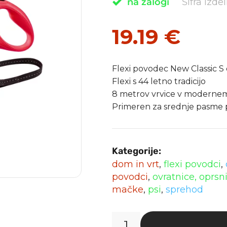
na zalogi
Šifra izd
19.19
€
Flexi povodec New Classic S 
Flexi s 44 letno tradicijo
8 metrov vrvice v modernem
Primeren za srednje pasme p
Kategorije:
dom in vrt
,
flexi povodci
,
povodci
,
ovratnice, oprs
mačke
,
psi
,
sprehod