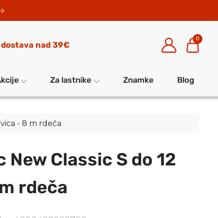
>>
0
 dostava nad 39€
kcije
Za lastnike
Znamke
Blog
rvica - 8 m rdeča
c New Classic S do 12
 m rdeča