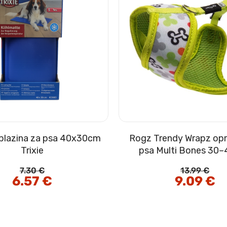
 blazina za psa 40x30cm
Rogz Trendy Wrapz opr
Trixie
psa Multi Bones 30
7.30
€
13.99
€
Izvirna
6.57
€
Trenutna
Izvirna
9.09
€
Tr
cena
cena
cena
ce
je
je:
je
je:
bila:
6.57 €.
bila:
9.0
7.30 €.
13.99 €.