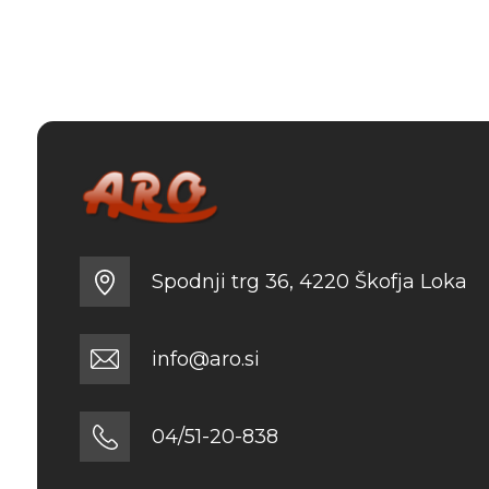
Spodnji trg 36, 4220 Škofja Loka
info@aro.si
04/51-20-838