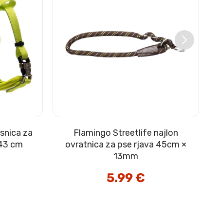
snica za
Flamingo Streetlife najlon
–43 cm
ovratnica za pse rjava 45cm ×
13mm
enutna
5.99
€
na
9 €.