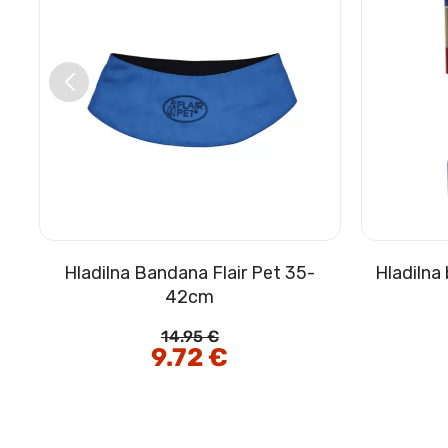
Hladilna Bandana Flair Pet 35-
Hladilna
42cm
14.95
€
Izvirna
9.72
€
Trenutna
cena
cena
je
je:
bila:
9.72 €.
14.95 €.