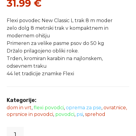
31.99
€
Flexi povodec New Classic L trak 8 m moder
zelo dolg 8 metrski trak v kompaktnem in
modernem ohišju
Primeren za velike pasme psov do 50 kg
Držalo prilagojeno obliki roke.
Trden, kromiran karabin na najlonskem,
odsevnem traku
44 let tradicije znamke Flexi
Kategorije:
dom in vrt
,
flexi povodci
,
oprema za pse
,
ovratnice,
oprsnice in povodci
,
povodci
,
psi
,
sprehod