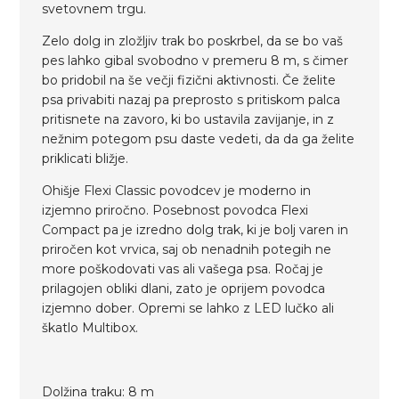
svetovnem trgu.
Zelo dolg in zložljiv trak bo poskrbel, da se bo vaš
pes lahko gibal svobodno v premeru 8 m, s čimer
bo pridobil na še večji fizični aktivnosti. Če želite
psa privabiti nazaj pa preprosto s pritiskom palca
pritisnete na zavoro, ki bo ustavila zavijanje, in z
nežnim potegom psu daste vedeti, da da ga želite
priklicati bližje.
Ohišje Flexi Classic povodcev je moderno in
izjemno priročno. Posebnost povodca Flexi
Compact pa je izredno dolg trak, ki je bolj varen in
priročen kot vrvica, saj ob nenadnih potegih ne
more poškodovati vas ali vašega psa. Ročaj je
prilagojen obliki dlani, zato je oprijem povodca
izjemno dober. Opremi se lahko z LED lučko ali
škatlo Multibox.
Dolžina traku: 8 m