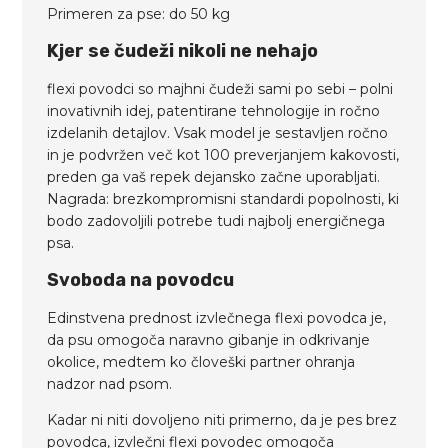
Primeren za pse: do 50 kg
Kjer se čudeži nikoli ne nehajo
flexi povodci so majhni čudeži sami po sebi – polni
inovativnih idej, patentirane tehnologije in ročno
izdelanih detajlov. Vsak model je sestavljen ročno
in je podvržen več kot 100 preverjanjem kakovosti,
preden ga vaš repek dejansko začne uporabljati.
Nagrada: brezkompromisni standardi popolnosti, ki
bodo zadovoljili potrebe tudi najbolj energičnega
psa.
Svoboda na povodcu
Edinstvena prednost izvlečnega flexi povodca je,
da psu omogoča naravno gibanje in odkrivanje
okolice, medtem ko človeški partner ohranja
nadzor nad psom.
Kadar ni niti dovoljeno niti primerno, da je pes brez
povodca, izvlečni flexi povodec omogoča