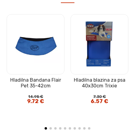
Hladilna Bandana Flair
Hladilna blazina za psa
t
Pet 35-42cm
40x30cm Trixie
14.95
€
7.30
€
Izvirna
9.72
€
Trenutna
Izvirna
6.57
€
Trenutna
cena
cena
cena
cena
je
je:
je
je:
bila:
9.72 €.
bila:
6.57 €.
14.95 €.
7.30 €.