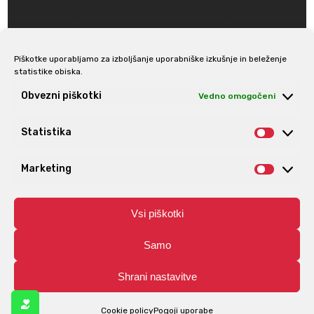
Piškotke uporabljamo za izboljšanje uporabniške izkušnje in beleženje
statistike obiska.
Prijava na e-novice
Obvezni piškotki
Vedno omogočeni
Statistika
Statis
Marketing
Market
Vsi piškotki
Samo
Shrani nastavitve
© Aro | Vse pravice pridržane. | Izdelava spletnih trgovin
Spletnik.si
Cookie policy
Pogoji uporabe