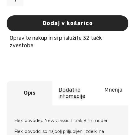
Flexi
povodec
New
Classic
Dodaj v košarico
L
trak
Opravite nakup in si prislužite 32 tačk
8
m
zvestobe!
moder
količina
Dodatne
Mnenja
Opis
infomacije
Flexi povodec New Classic L trak 8 m moder
Flexi povodci so najbolj priljubljeni izdelki na