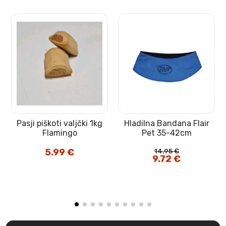
Pasji piškoti valjčki 1kg
Hladilna Bandana Flair
Flamingo
Pet 35-42cm
5.99
€
14.95
€
Izvirna
9.72
€
Trenutna
cena
cena
je
je:
bila:
9.72 €.
14.95 €.