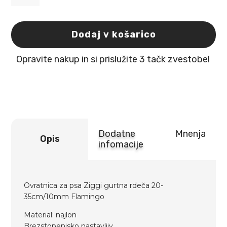
Ovratnica
za
psa
Ziggi
Dodaj v košarico
gurtna
rdeča
Opravite nakup in si prislužite 3 tačk zvestobe!
20-
35cm/10mm
Flamingo
količina
Dodatne
Mnenja
Opis
infomacije
Ovratnica za psa Ziggi gurtna rdeča 20-
35cm/10mm Flamingo
Material: najlon
Brezstopenjsko nastavljiv