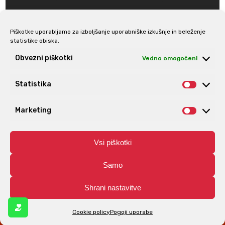
Piškotke uporabljamo za izboljšanje uporabniške izkušnje in beleženje
statistike obiska.
Prijava na e-novice
Obvezni piškotki
Vedno omogočeni
Statistika
Statis
Marketing
Market
Vsi piškotki
Samo
Shrani nastavitve
© Aro | Vse pravice pridržane. | Izdelava spletnih trgovin
Spletnik.si
Cookie policy
Pogoji uporabe