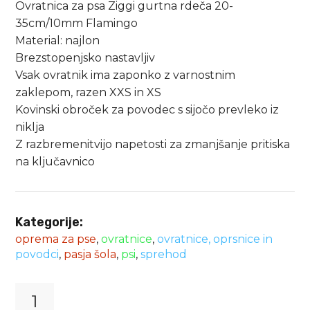
Ovratnica za psa Ziggi gurtna rdeča 20-
35cm/10mm Flamingo
Material: najlon
Brezstopenjsko nastavljiv
Vsak ovratnik ima zaponko z varnostnim
zaklepom, razen XXS in XS
Kovinski obroček za povodec s sijočo prevleko iz
niklja
Z razbremenitvijo napetosti za zmanjšanje pritiska
na ključavnico
Kategorije:
oprema za pse
,
ovratnice
,
ovratnice, oprsnice in
povodci
,
pasja šola
,
psi
,
sprehod