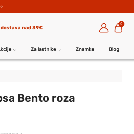
>>
0
 dostava nad 39€
kcije
Za lastnike
Znamke
Blog
psa Bento roza