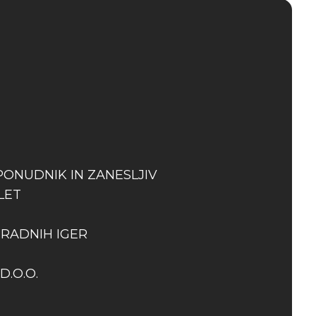
PONUDNIK IN ZANESLJIV
LET
GRADNIH IGER
D.O.O.