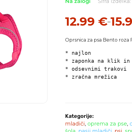
Na zalogi
Šifra izdelka:
12.99
€
15.
–
Cenovni
razpon:
Oprsnica za psa Bento roza
od
* najlon

12.99 €
* zaponka na klik in 
do
* odsevnimi trakovi

15.99 €
* zračna mrežica

Kategorije:
mladiči
,
oprema za pse
,
šola
,
pasji mladiči
,
psi
,
sp