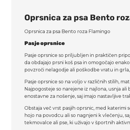
Oprsnica za psa Bento ro
Oprsnica za psa Bento roza Flamingo
Pasje oprsnice
Pasje oprsnice so priljubljen in praktičen pri
da obdajajo prsni koš psa in omogočajo enakom
povzroči nelagodje ali poškodbe vratu in grla, 
Pasje oprsnice so na voljo v različnih stilih, m
Najpogosteje so narejene iz najlona, usnja al
enostavne za nošenje, saj imajo nastavljive t
Obstaja več vrst pasjih oprsnic, med katerimi s
hojo na povodcu ali so nagnjeni k vlečenju, s
tekmovalce ali pse, ki uživajo v športnih aktivn