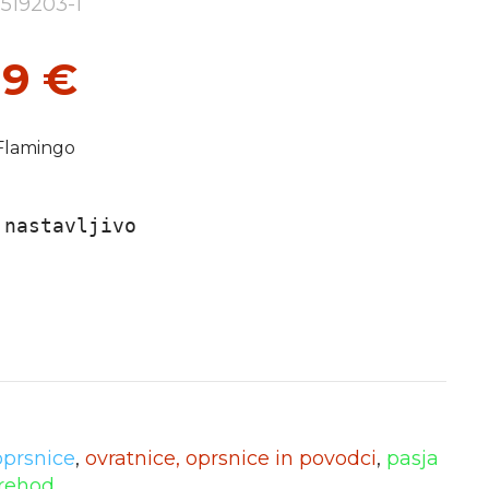
 519203-1
99
€
 Flamingo
nastavljivo

oprsnice
,
ovratnice, oprsnice in povodci
,
pasja
rehod