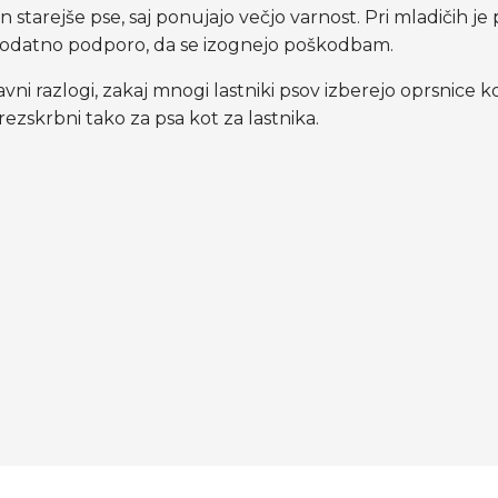
e in starejše pse, saj ponujajo večjo varnost. Pri mladič
dodatno podporo, da se izognejo poškodbam.
vni razlogi, zakaj mnogi lastniki psov izberejo oprsnice 
rezskrbni tako za psa kot za lastnika.