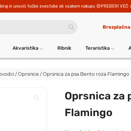
biraj in unovči točke zvestobe ob vsakem nakupu 
PREBERI VEČ 
SEARCH
Brezplačna
BUTTON
Akvaristika
Ribnik
Teraristika
A
povodci
/
Oprsnice
/ Oprsnica za psa Bento roza Flamingo
Oprsnica za 
Flamingo