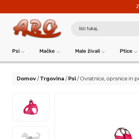
Z
Search
for:
Psi
Mačke
Male živali
Ptice
Domov
/
Trgovina
/
Psi
/
Ovratnice, oprsnice in 