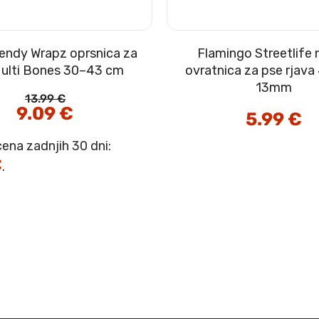
endy Wrapz oprsnica za
Flamingo Streetlife 
ulti Bones 30–43 cm
ovratnica za pse rjav
13mm
13.99
€
Izvirna
9.09
€
Trenutna
5.99
€
cena
cena
je
je:
bila:
9.09 €.
cena zadnjih 30 dni:
13.99 €.
€
.