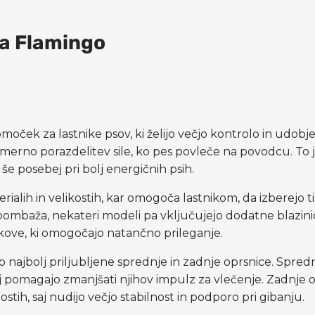
za Flamingo
pomoček za lastnike psov, ki želijo večjo kontrolo in udo
erno porazdelitev sile, ko pes povleče na povodcu. To je
še posebej pri bolj energičnih psih.
aterialih in velikostih, kar omogoča lastnikom, da izberejo 
i bombaža, nekateri modeli pa vključujejo dodatne blazin
rakove, ki omogočajo natančno prileganje.
o najbolj priljubljene sprednje in zadnje oprsnice. Spredn
aj pomagajo zmanjšati njihov impulz za vlečenje. Zadnje 
ostih, saj nudijo večjo stabilnost in podporo pri gibanju.