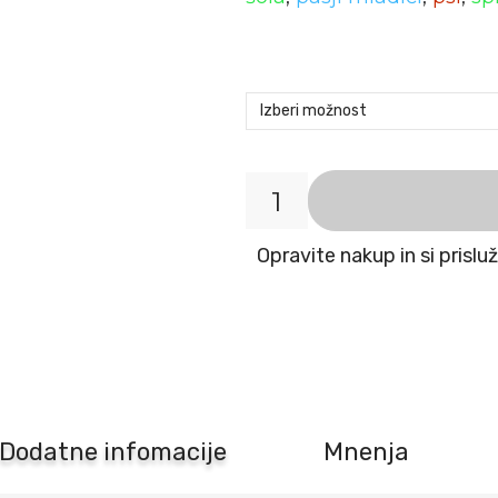
Oprsnica
za
Opravite nakup in si prislu
psa
Bento
roza
Flamingo
količina
Dodatne infomacije
Mnenja