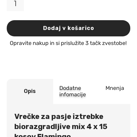
Vrečke
za
pasje
iztrebke
Dodaj v košarico
biorazgradljive
mix
Opravite nakup in si prislužite 3 tačk zvestobe!
4
x
15
kosov
Flamingo
količina
Dodatne
Mnenja
Opis
infomacije
Vrečke za pasje iztrebke
biorazgradljive mix 4 x 15
kosov Flamingo