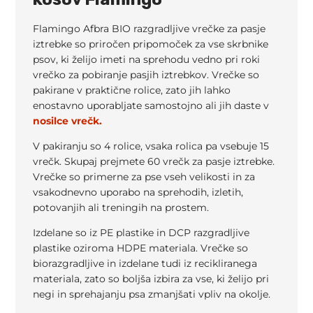
Flamingo Afbra BIO razgradljive vrečke za pasje
iztrebke so priročen pripomoček za vse skrbnike
psov, ki želijo imeti na sprehodu vedno pri roki
vrečko za pobiranje pasjih iztrebkov. Vrečke so
pakirane v praktične rolice, zato jih lahko
enostavno uporabljate samostojno ali jih daste v
nosilce vrečk.
V pakiranju so 4 rolice, vsaka rolica pa vsebuje 15
vrečk. Skupaj prejmete 60 vrečk za pasje iztrebke.
Vrečke so primerne za pse vseh velikosti in za
vsakodnevno uporabo na sprehodih, izletih,
potovanjih ali treningih na prostem.
Izdelane so iz PE plastike in DCP razgradljive
plastike oziroma HDPE materiala. Vrečke so
biorazgradljive in izdelane tudi iz recikliranega
materiala, zato so boljša izbira za vse, ki želijo pri
negi in sprehajanju psa zmanjšati vpliv na okolje.