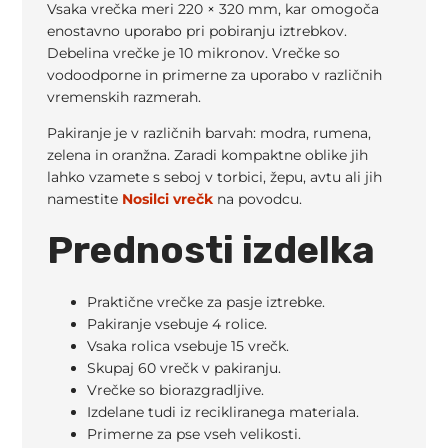
Vsaka vrečka meri 220 × 320 mm, kar omogoča
enostavno uporabo pri pobiranju iztrebkov.
Debelina vrečke je 10 mikronov. Vrečke so
vodoodporne in primerne za uporabo v različnih
vremenskih razmerah.
Pakiranje je v različnih barvah: modra, rumena,
zelena in oranžna. Zaradi kompaktne oblike jih
lahko vzamete s seboj v torbici, žepu, avtu ali jih
namestite
Nosilci vrečk
na povodcu.
Prednosti izdelka
Praktične vrečke za pasje iztrebke.
Pakiranje vsebuje 4 rolice.
Vsaka rolica vsebuje 15 vrečk.
Skupaj 60 vrečk v pakiranju.
Vrečke so biorazgradljive.
Izdelane tudi iz recikliranega materiala.
Primerne za pse vseh velikosti.