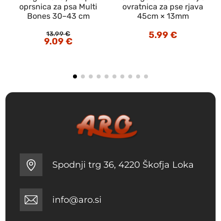
oprsnica za psa Multi
ovratnica za pse rjava
Bones 30–43 cm
45cm × 13mm
ovni
pon:
13.99
€
5.99
€
Izvirna
9.09
€
Trenutna
9 €
cena
cena
je
je:
9 €
bila:
9.09 €.
13.99 €.
Spodnji trg 36, 4220 Škofja Loka
info@aro.si