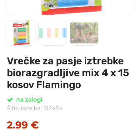
Vrečke za pasje iztrebke
biorazgradljive mix 4 x 15
kosov Flamingo
na zalogi
Šifra izdelka: 512454
2.99
€