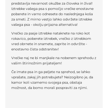
predstavlja nevarnost okužbe za človeka in žival!
Iztrebke vašega psa s pomočjo vrečke enostavne
poberete in varno odnesete do naslednjega koša
za smeti. Z mirno vestjo lahko odvržete iztrebke
vašega psa - okolju prijazna alternativa!
Vrečko za pasje iztrebke nataknete na roko kot
rokavico, poberete iztrebek, vrečko z iztrebkom
vred obrnete in snamete, zaprite in odvržite -
enostavno čista odstranitev!
Vrečke naj ne bi manjkale na nobenem sprehodu z
vašim štirinožnim prijateljem!
Če imate psa in ga peljete na sprehod, se lahko
vprašate, zakaj jih potrebujete? Neizogibno je, da
kamor koli vzamemo svojega psa, obstaja
možnost, da bomo morali pospraviti za njimi.