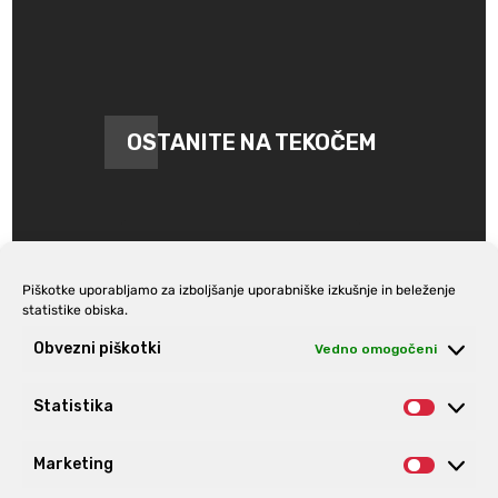
OSTANITE NA TEKOČEM
Piškotke uporabljamo za izboljšanje uporabniške izkušnje in beleženje
statistike obiska.
Prijava na e-novice
Obvezni piškotki
Vedno omogočeni
Statistika
Statist
Marketing
Market