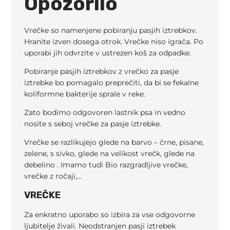
Opozorilo
Vrečke so namenjene pobiranju pasjih iztrebkov.
Hranite izven dosega otrok. Vrečke niso igrača. Po
uporabi jih odvrzite v ustrezen koš za odpadke.
Pobiranje pasjih iztrebkov z vrečko za pasje
iztrebke bo pomagalo preprečiti, da bi se fekalne
koliformne bakterije sprale v reke.
Zato bodimo odgovoren lastnik psa in vedno
nosite s seboj vrečke za pasje iztrebke.
Vrečke se razlikujejo glede na barvo – črne, pisane,
zelene, s sivko, glede na velikost vrečk, glede na
debelino . Imamo tudi Bio razgradljive vrečke,
vrečke z ročaji,...
VREČKE
Za enkratno uporabo so izbira za vse odgovorne
ljubitelje živali. Neodstranjen pasji iztrebek