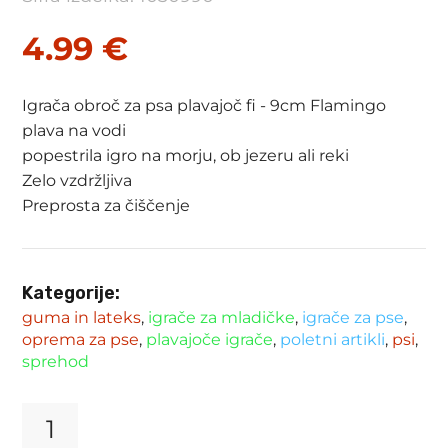
4.99
€
Igrača obroč za psa plavajoč fi - 9cm Flamingo
plava na vodi
popestrila igro na morju, ob jezeru ali reki
Zelo vzdržljiva
Preprosta za čiščenje
Kategorije:
guma in lateks
,
igrače za mladičke
,
igrače za pse
,
oprema za pse
,
plavajoče igrače
,
poletni artikli
,
psi
,
sprehod
Igrača