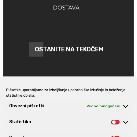
DOSTAVA
OSTANITE NA TEKOČEM
Piškotke uporabljamo za izboljšanje uporabniške izkušnje in beleženje
statistike obiska.
Prijava na e-novice
Obvezni piškotki
Vedno omogočeni
Statistika
Statist