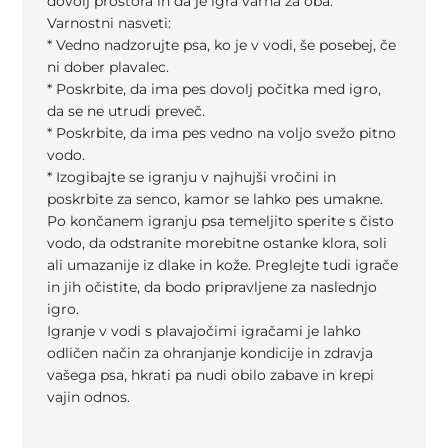
dovolj prostora in da je igra varna za oba.
Varnostni nasveti:
* Vedno nadzorujte psa, ko je v vodi, še posebej, če
ni dober plavalec.
* Poskrbite, da ima pes dovolj počitka med igro,
da se ne utrudi preveč.
* Poskrbite, da ima pes vedno na voljo svežo pitno
vodo.
* Izogibajte se igranju v najhujši vročini in
poskrbite za senco, kamor se lahko pes umakne.
Po končanem igranju psa temeljito sperite s čisto
vodo, da odstranite morebitne ostanke klora, soli
ali umazanije iz dlake in kože. Preglejte tudi igrače
in jih očistite, da bodo pripravljene za naslednjo
igro.
Igranje v vodi s plavajočimi igračami je lahko
odličen način za ohranjanje kondicije in zdravja
vašega psa, hkrati pa nudi obilo zabave in krepi
vajin odnos.