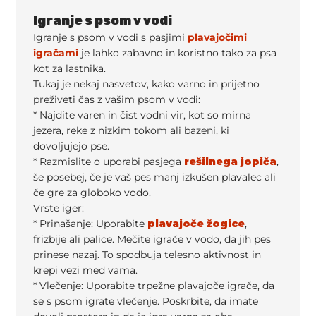
Igranje s psom v vodi
Igranje s psom v vodi s pasjimi
plavajočimi
igračami
je lahko zabavno in koristno tako za psa
kot za lastnika.
Tukaj je nekaj nasvetov, kako varno in prijetno
preživeti čas z vašim psom v vodi:
* Najdite varen in čist vodni vir, kot so mirna
jezera, reke z nizkim tokom ali bazeni, ki
dovoljujejo pse.
* Razmislite o uporabi pasjega
rešilnega jopiča
,
še posebej, če je vaš pes manj izkušen plavalec ali
če gre za globoko vodo.
Vrste iger:
* Prinašanje: Uporabite
plavajoče žogice
,
frizbije ali palice. Mečite igrače v vodo, da jih pes
prinese nazaj. To spodbuja telesno aktivnost in
krepi vezi med vama.
* Vlečenje: Uporabite trpežne plavajoče igrače, da
se s psom igrate vlečenje. Poskrbite, da imate