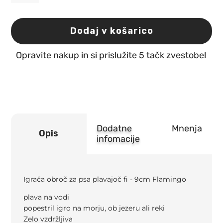
obroč
za
psa
Dodaj v košarico
plavajoč
fi
Opravite nakup in si prislužite 5 tačk zvestobe!
-
9cm
Flamingo
količina
Dodatne
Mnenja
Opis
infomacije
Igrača obroč za psa plavajoč fi - 9cm Flamingo
plava na vodi
popestril igro na morju, ob jezeru ali reki
Zelo vzdržljiva