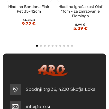
Hladilna Bandana Flair
Hladilna igrača kost Olaf
t
Pet 35-42cm
11cm - za zmrzovanje
Flamingo
14.95
€
Izvirna
9.72
€
Trenutna
5.99
€
cena
cena
Izvirna
5.09
€
Trenutna
je
je:
cena
cena
bila:
9.72 €.
je
je:
14.95 €.
bila:
5.09 €.
5.99 €.
Spodnji trg 36, 4220 Škofja Loka
info@aro.si