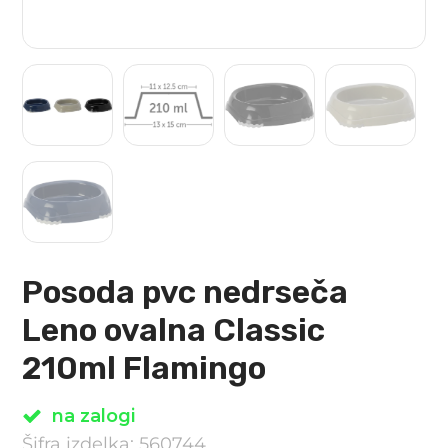
Posoda pvc nedrseča
Leno ovalna Classic
210ml Flamingo
na zalogi
Šifra izdelka: 560744