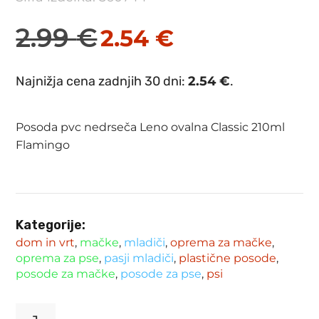
2.99
€
2.54
€
Izvirna
Trenutna
cena
cena
Najnižja cena zadnjih 30 dni:
2.54
€
.
je
je:
bila:
2.54 €.
Posoda pvc nedrseča Leno ovalna Classic 210ml
2.99 €.
Flamingo
Kategorije:
dom in vrt
,
mačke
,
mladiči
,
oprema za mačke
,
oprema za pse
,
pasji mladiči
,
plastične posode
,
posode za mačke
,
posode za pse
,
psi