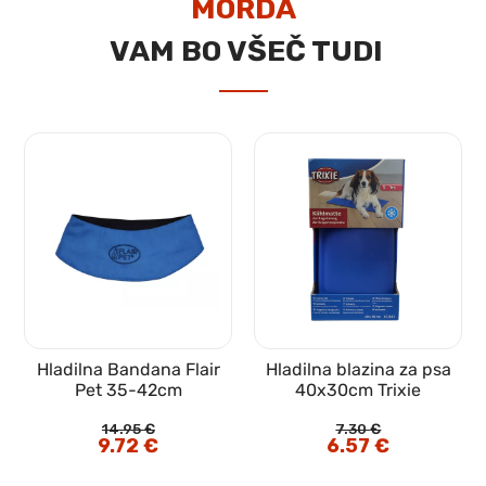
MORDA
VAM BO VŠEČ TUDI
Hladilna Bandana Flair
Hladilna blazina za psa
Pet 35-42cm
40x30cm Trixie
14.95
€
7.30
€
Izvirna
9.72
€
Trenutna
Izvirna
6.57
€
Trenutna
cena
cena
cena
cena
je
je:
je
je:
bila:
9.72 €.
bila:
6.57 €.