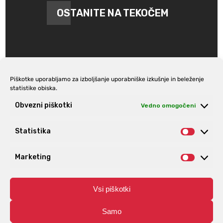
OSTANITE NA TEKOČEM
Piškotke uporabljamo za izboljšanje uporabniške izkušnje in beleženje
statistike obiska.
Prijava na e-novice
Obvezni piškotki
Vedno omogočeni
Statistika
Statist
Marketing
Market
Vsi piškotki
Samo