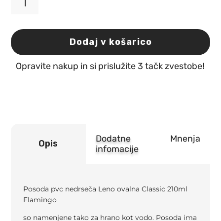
Posoda
pvc
nedrseča
Leno
Dodaj v košarico
ovalna
Classic
Opravite nakup in si prislužite 3 tačk zvestobe!
210ml
Flamingo
količina
Dodatne
Mnenja
Opis
infomacije
Posoda pvc nedrseča Leno ovalna Classic 210ml
Flamingo
so namenjene tako za hrano kot vodo. Posoda ima