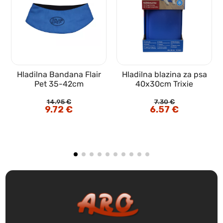
Hladilna Bandana Flair
Hladilna blazina za psa
t
Pet 35-42cm
40x30cm Trixie
14.95
€
7.30
€
Izvirna
9.72
€
Trenutna
Izvirna
6.57
€
Trenutna
cena
cena
cena
cena
je
je:
je
je:
bila:
9.72 €.
bila:
6.57 €.
14.95 €.
7.30 €.