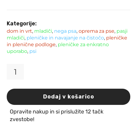
Kategorije:
dom in vrt
,
mladiči
,
nega psa
,
oprema za pse
,
pasji
mladiči
,
pleničke in navajanje na čistočo
,
pleničke
in plenične podloge
,
pleničke za enkratno
uporabo
,
psi
Flamingo
vpojne
plenice
za
Dodaj v košarico
samice
XL
Opravite nakup in si prislužite 12 tačk
40
-
zvestobe!
58
cm
12