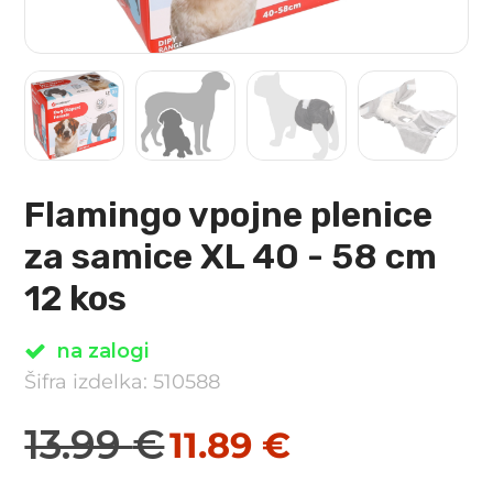
Flamingo vpojne plenice
za samice XL 40 - 58 cm
12 kos
na zalogi
Šifra izdelka: 510588
13.99
€
11.89
€
Izvirna
Trenutna