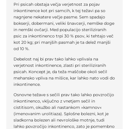
Pri psicah obstaja večja verjetnost za pojav
inkontinence kot pri samcih, k tej težavi pa so
nagnjene nekatere večje pasme. Sem spadajo
bokserji, dobermani, veliki šnavcerji, nemške doge
in nemški ovčarji. Med populacijo steriliziranih
psic za inkontinenco trpi 30 % psov, ki tehtajo več
kot 20 kg; pri manjših pasmah je ta delež manjši
od 10 %.
Debelost naj bi prav tako lahko vplivala na
verjetnost inkontinence, zlasti pri steriliziranih
psicah. Koncept je, da teža maščobe okoli sečil
mehansko vpliva na mišice, kar lahko nato vodi do
inkontinence.
Osnovne težave s sečili prav tako lahko povzročijo
inkontinenco, vključno z vnetjem sečil in
cistitisom, okužbo ali nastankom »kamnov«
(imenovanim urolitiaza). Splošne bolezni, kot je
sladkorna bolezen ali nevrološke motnje, tudi
lahko povzročijo inkontinenco, zato je pomembno