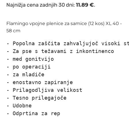
cena
cena
Najnižja cena zadnjih 30 dni:
11.89
€
.
je
je:
bila:
11.89 €.
Flamingo vpojne plenice za samice (12 kos) XL 40 -
13.99 €.
58 cm
- Popolna zaščita zahvaljujoč visoki st
- Za pse s težavami z inkontinenco

- med gonitvijo

- po operaciji

- za mladiče

- enostavno zapiranje

- 
Prilagodljiva velikost

- Tesno prilegajoče

- Udobne

- Odprtina za rep