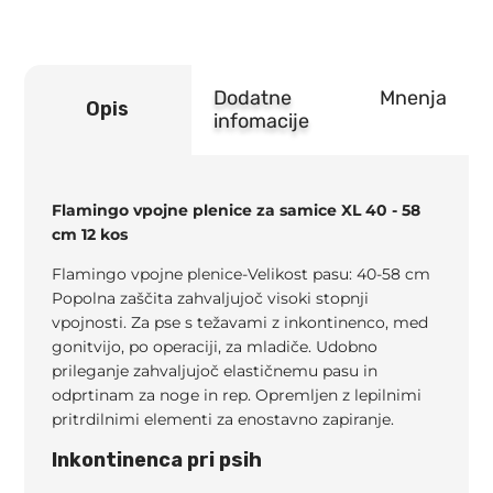
kos
količina
Dodatne
Mnenja
Opis
infomacije
Flamingo vpojne plenice za samice XL 40 - 58
cm 12 kos
Flamingo vpojne plenice-Velikost pasu: 40-58 cm
Popolna zaščita zahvaljujoč visoki stopnji
vpojnosti. Za pse s težavami z inkontinenco, med
gonitvijo, po operaciji, za mladiče. Udobno
prileganje zahvaljujoč elastičnemu pasu in
odprtinam za noge in rep. Opremljen z lepilnimi
pritrdilnimi elementi za enostavno zapiranje.
Inkontinenca pri psih