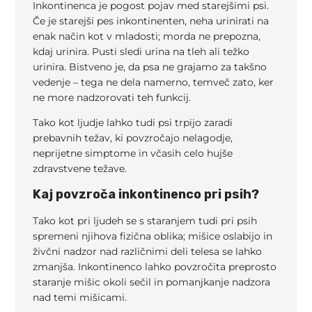
Inkontinenca je pogost pojav med starejšimi psi.
Če je starejši pes inkontinenten, neha urinirati na
enak način kot v mladosti; morda ne prepozna,
kdaj urinira. Pusti sledi urina na tleh ali težko
urinira. Bistveno je, da psa ne grajamo za takšno
vedenje – tega ne dela namerno, temveč zato, ker
ne more nadzorovati teh funkcij.
Tako kot ljudje lahko tudi psi trpijo zaradi
prebavnih težav, ki povzročajo nelagodje,
neprijetne simptome in včasih celo hujše
zdravstvene težave.
Kaj povzroča inkontinenco pri psih?
Tako kot pri ljudeh se s staranjem tudi pri psih
spremeni njihova fizična oblika; mišice oslabijo in
živčni nadzor nad različnimi deli telesa se lahko
zmanjša. Inkontinenco lahko povzročita preprosto
staranje mišic okoli sečil in pomanjkanje nadzora
nad temi mišicami.