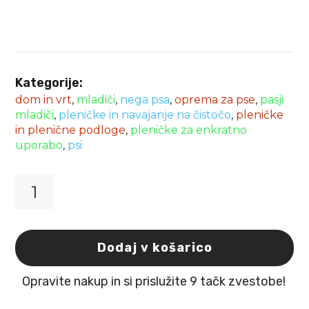
Kategorije:
dom in vrt
,
mladiči
,
nega psa
,
oprema za pse
,
pasji
mladiči
,
pleničke in navajanje na čistočo
,
pleničke
in plenične podloge
,
pleničke za enkratno
uporabo
,
psi
Flamingo
vpojne
plenice
za
Dodaj v košarico
samce
M
Opravite nakup in si prislužite 9 tačk zvestobe!
46
-
60