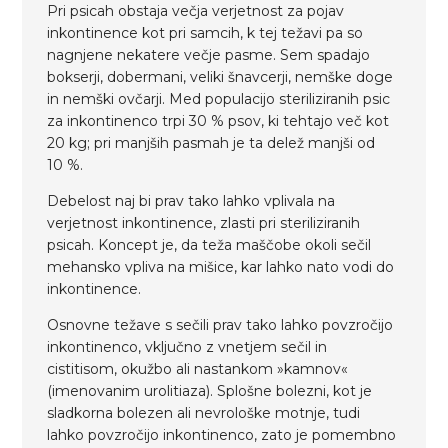
Pri psicah obstaja večja verjetnost za pojav
inkontinence kot pri samcih, k tej težavi pa so
nagnjene nekatere večje pasme. Sem spadajo
bokserji, dobermani, veliki šnavcerji, nemške doge
in nemški ovčarji. Med populacijo steriliziranih psic
za inkontinenco trpi 30 % psov, ki tehtajo več kot
20 kg; pri manjših pasmah je ta delež manjši od
10 %.
Debelost naj bi prav tako lahko vplivala na
verjetnost inkontinence, zlasti pri steriliziranih
psicah. Koncept je, da teža maščobe okoli sečil
mehansko vpliva na mišice, kar lahko nato vodi do
inkontinence.
Osnovne težave s sečili prav tako lahko povzročijo
inkontinenco, vključno z vnetjem sečil in
cistitisom, okužbo ali nastankom »kamnov«
(imenovanim urolitiaza). Splošne bolezni, kot je
sladkorna bolezen ali nevrološke motnje, tudi
lahko povzročijo inkontinenco, zato je pomembno