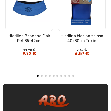
Hladilna Bandana Flair
Hladilna blazina za psa
t
Pet 35-42cm
40x30cm Trixie
14.95
€
7.30
€
Izvirna
9.72
€
Trenutna
Izvirna
6.57
€
Trenutna
cena
cena
cena
cena
je
je:
je
je:
bila:
9.72 €.
bila:
6.57 €.
14.95 €.
7.30 €.