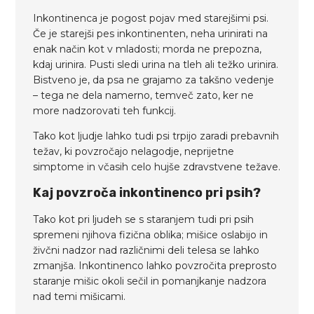
Inkontinenca je pogost pojav med starejšimi psi.
Če je starejši pes inkontinenten, neha urinirati na
enak način kot v mladosti; morda ne prepozna,
kdaj urinira. Pusti sledi urina na tleh ali težko urinira.
Bistveno je, da psa ne grajamo za takšno vedenje
– tega ne dela namerno, temveč zato, ker ne
more nadzorovati teh funkcij.
Tako kot ljudje lahko tudi psi trpijo zaradi prebavnih
težav, ki povzročajo nelagodje, neprijetne
simptome in včasih celo hujše zdravstvene težave.
Kaj povzroča inkontinenco pri psih?
Tako kot pri ljudeh se s staranjem tudi pri psih
spremeni njihova fizična oblika; mišice oslabijo in
živčni nadzor nad različnimi deli telesa se lahko
zmanjša. Inkontinenco lahko povzročita preprosto
staranje mišic okoli sečil in pomanjkanje nadzora
nad temi mišicami.