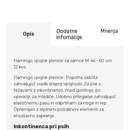
cm
12
kos
količina
Dodatne
Mnenja
Opis
infomacije
Flamingo vpojne plenice za samce M 46 - 60 cm
12 kos
Flamingo vpojne plenice- Popolna zaščita
zahvaljujoč visoki stopnji vpojnosti. Za pse s
težavami z inkontinenco, med gonitvijo, po
operaciji, za mladiče. Udobno prileganje zahvaljujoč
elastičnemu pasu in odprtinam za noge in rep.
Opremljen z lepilnimi pritrdilnimi elementi za
enostavno zapiranje.
Inkontinenca pri psih