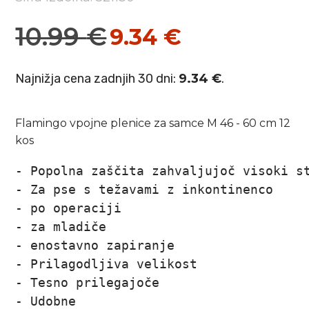
10.99
€
9.34
€
Izvirna
Trenutna
cena
cena
Najnižja cena zadnjih 30 dni:
9.34
€
.
je
je:
bila:
9.34 €.
Flamingo vpojne plenice za samce M 46 - 60 cm 12
10.99 €.
kos
- Popolna zaščita zahvaljujoč visoki st
- Za pse s težavami z inkontinenco

- po operaciji

- za mladiče

- enostavno zapiranje

- 
Prilagodljiva velikost

- Tesno prilegajoče

- Udobne