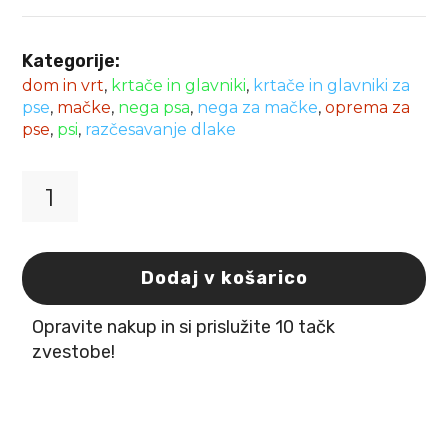
Kategorije:
dom in vrt
,
krtače in glavniki
,
krtače in glavniki za
pse
,
mačke
,
nega psa
,
nega za mačke
,
oprema za
pse
,
psi
,
razčesavanje dlake
Krtača
mehko
žičnata
L
Dodaj v košarico
Flamingo
količina
Opravite nakup in si prislužite 10 tačk
zvestobe!