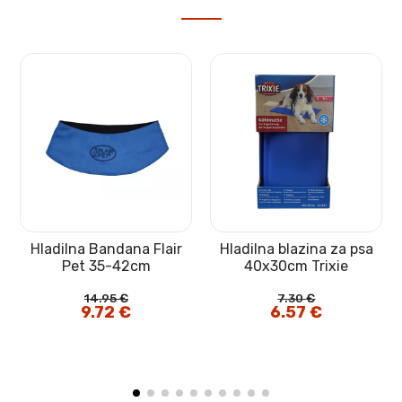
Hladilna Bandana Flair
Hladilna blazina za psa
o
Pet 35-42cm
40x30cm Trixie
14.95
€
7.30
€
Izvirna
9.72
€
Trenutna
Izvirna
6.57
€
Trenutna
cena
cena
cena
cena
je
je:
je
je:
bila:
9.72 €.
bila:
6.57 €.
14.95 €.
7.30 €.