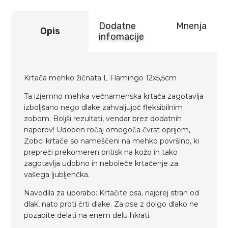
Dodatne
Mnenja
Opis
infomacije
Krtača mehko žičnata L Flamingo 12x5,5cm
Ta izjemno mehka večnamenska krtača zagotavlja
izboljšano nego dlake zahvaljujoč fleksibilnim
zobom. Boljši rezultati, vendar brez dodatnih
naporov! Udoben ročaj omogoča čvrst oprijem,
Zobci krtače so nameščeni na mehko površino, ki
prepreči prekomeren pritisk na kožo in tako
zagotavlja udobno in neboleče krtačenje za
vašega ljubljenčka.
Navodila za uporabo: Krtačite psa, najprej stran od
dlak, nato proti črti dlake. Za pse z dolgo dlako ne
pozabite delati na enem delu hkrati.