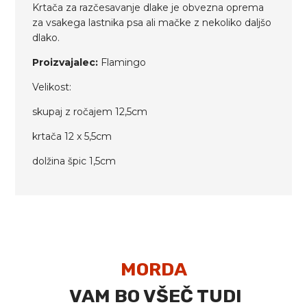
Krtača za razčesavanje dlake je obvezna oprema
za vsakega lastnika psa ali mačke z nekoliko daljšo
dlako.
Proizvajalec:
Flamingo
Velikost:
skupaj z ročajem 12,5cm
krtača 12 x 5,5cm
dolžina špic 1,5cm
MORDA
VAM BO VŠEČ TUDI