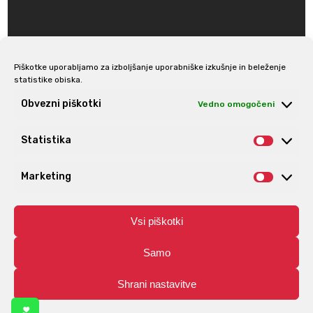
Piškotke uporabljamo za izboljšanje uporabniške izkušnje in beleženje
statistike obiska.
Prijava na e-novice
Obvezni piškotki
Vedno omogočeni
Statistika
Statis
Marketing
Market
Vsi piškotki
Samo
Shrani nastavitve
© Aro | Vse pravice pridržane. | Izdelava spletnih trgovin