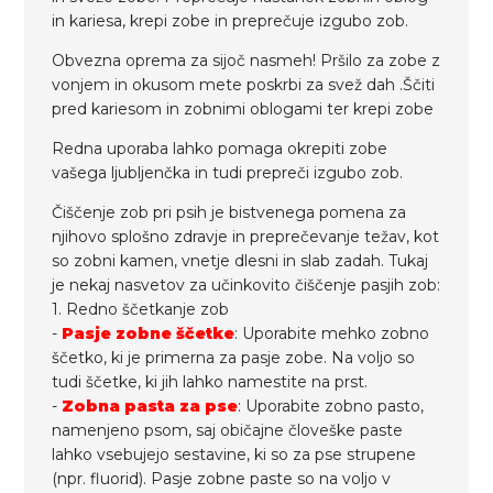
in kariesa, krepi zobe in preprečuje izgubo zob.
Obvezna oprema za sijoč nasmeh! Pršilo za zobe z
vonjem in okusom mete poskrbi za svež dah .Ščiti
pred kariesom in zobnimi oblogami ter krepi zobe
Redna uporaba lahko pomaga okrepiti zobe
vašega ljubljenčka in tudi prepreči izgubo zob.
Čiščenje zob pri psih je bistvenega pomena za
njihovo splošno zdravje in preprečevanje težav, kot
so zobni kamen, vnetje dlesni in slab zadah. Tukaj
je nekaj nasvetov za učinkovito čiščenje pasjih zob:
1. Redno ščetkanje zob
-
Pasje zobne ščetke
: Uporabite mehko zobno
ščetko, ki je primerna za pasje zobe. Na voljo so
tudi ščetke, ki jih lahko namestite na prst.
-
Zobna pasta za pse
: Uporabite zobno pasto,
namenjeno psom, saj običajne človeške paste
lahko vsebujejo sestavine, ki so za pse strupene
(npr. fluorid). Pasje zobne paste so na voljo v