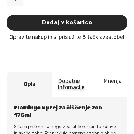
Flamingo
Sprej
za
čiščenje
Dodaj v košarico
zob
175ml
Opravite nakup in si prislužite 8 tačk zvestobe!
količina
Dodatne
Mnenja
Opis
infomacije
Flamingo Sprej za čiščenje zob
175ml
S tem pršilom za nego zob lahko ohranite zdrave
in sveže zobe. Preprečuje nastanek zobnih oblog