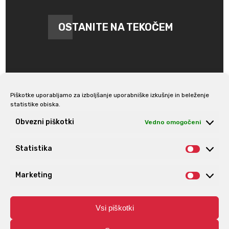
OSTANITE NA TEKOČEM
Piškotke uporabljamo za izboljšanje uporabniške izkušnje in beleženje
statistike obiska.
Prijava na e-novice
Obvezni piškotki
Vedno omogočeni
Statistika
Statis
Marketing
Market
Vsi piškotki