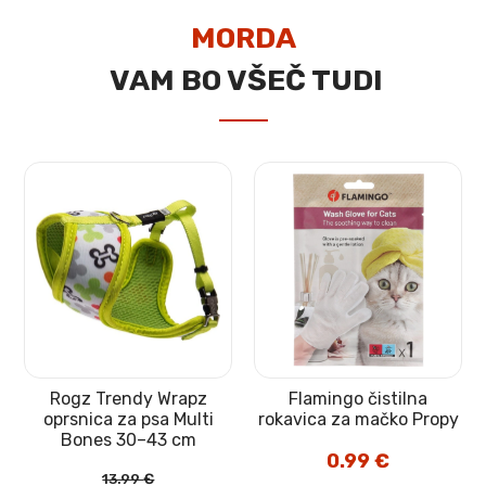
MORDA
VAM BO VŠEČ TUDI
Rogz Trendy Wrapz
Flamingo čistilna
oprsnica za psa Multi
rokavica za mačko Propy
Bones 30–43 cm
0.99
€
13.99
€