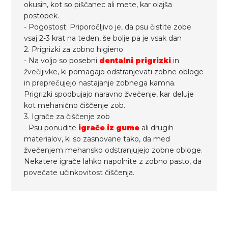
okusih, kot so piščanec ali mete, kar olajša
postopek.
- Pogostost: Priporočljivo je, da psu čistite zobe
vsaj 2-3 krat na teden, še bolje pa je vsak dan
2. Prigrizki za zobno higieno
- Na voljo so posebni
dentalni prigrizki
in
žvečljivke, ki pomagajo odstranjevati zobne obloge
in preprečujejo nastajanje zobnega kamna.
Prigrizki spodbujajo naravno žvečenje, kar deluje
kot mehanično čiščenje zob.
3. Igrače za čiščenje zob
- Psu ponudite
igrače iz gume
ali drugih
materialov, ki so zasnovane tako, da med
žvečenjem mehansko odstranjujejo zobne obloge.
Nekatere igrače lahko napolnite z zobno pasto, da
povečate učinkovitost čiščenja.