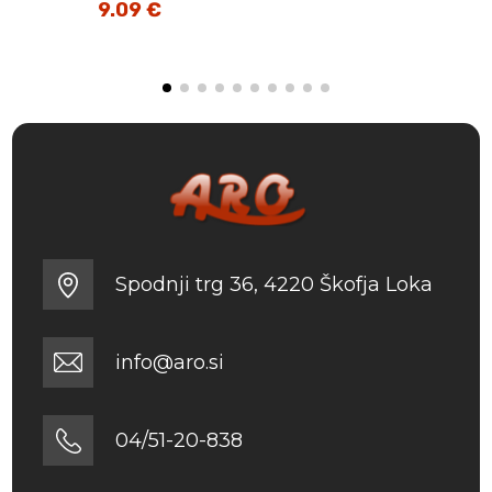
Izvirna
9.09
€
Trenutna
cena
cena
je
je:
bila:
9.09 €.
13.99 €.
Spodnji trg 36, 4220 Škofja Loka
info@aro.si
04/51-20-838