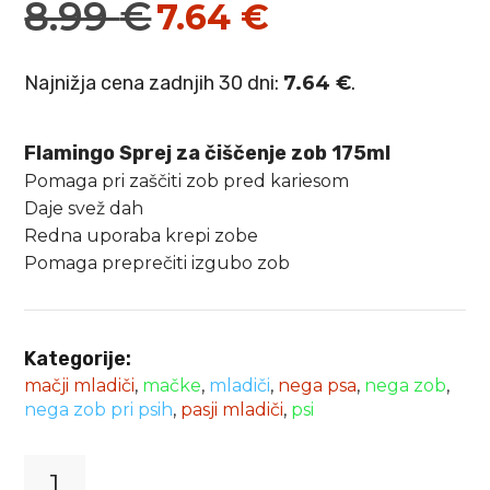
8.99
€
7.64
€
Izvirna
Trenutna
cena
cena
Najnižja cena zadnjih 30 dni:
7.64
€
.
je
je:
bila:
7.64 €.
Flamingo Sprej za čiščenje zob 175ml
8.99 €.
Pomaga pri zaščiti zob pred kariesom
Daje svež dah
Redna uporaba krepi zobe
Pomaga preprečiti izgubo zob
Kategorije:
mačji mladiči
,
mačke
,
mladiči
,
nega psa
,
nega zob
,
nega zob pri psih
,
pasji mladiči
,
psi