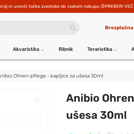
iraj in unovči točke zvestobe ob vsakem nakupu 
PREBERI VEČ 
SEARCH
Brezplačna
BUTTON
Akvaristika
Ribnik
Teraristika
A
Anibio Ohren-pflege - kapljice za ušesa 30ml
Anibio Ohren-
ušesa 30ml