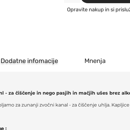
Anibio
Ohren-
Opravite nakup in si prislu
pflege
-
kapljice
za
ušesa
30ml
količina
Dodatne infomacije
Mnenja
l - za čiščenje in nego pasjih in mačjih ušes brez alk
jamo za zunanji zvočni kanal - za čiščenje uhlja. Kapljice
e :