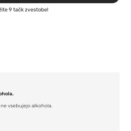
žite 9 tačk zvestobe!
ohola.
 ne vsebujejo alkohola.