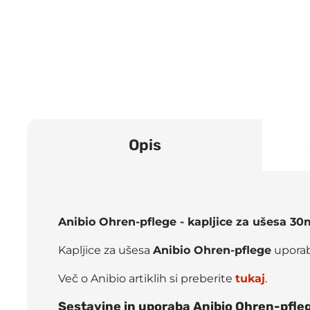
Opis
Anibio Ohren-pflege - kapljice za ušesa 30m
Kapljice za ušesa
Anibio Ohren-pflege
uporabl
Več o Anibio artiklih si preberite
tukaj
.
Sestavine in uporaba Anibio Ohren-pfleg