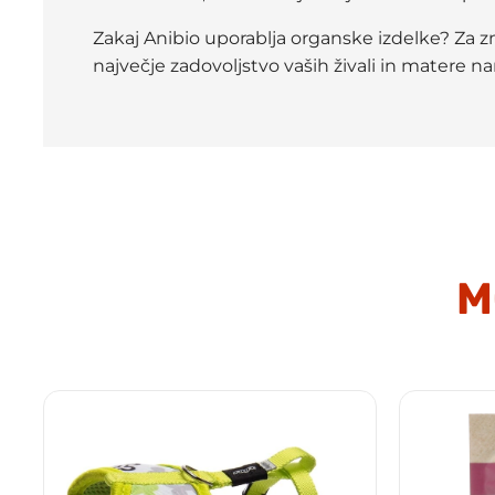
Zakaj Anibio uporablja organske izdelke? Za z
največje zadovoljstvo vaših živali in matere na
M