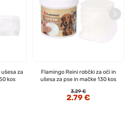
n ušesa za
Flamingo Reini robčki za oči in
 50 kos
ušesa za pse in mačke 130 kos
3.29
€
enutna
Izvirna
2.79
€
Trenutna
na
cena
cena
je
je:
80 €.
bila:
2.79 €.
3.29 €.