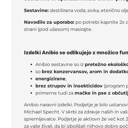
Sestavine:
destilirana voda, sivka, eterično olj
Navodilo za uporabo:
po potrebi kapnite 2x dn
strani (pod ušesom) masirajte.
Izdelki Anibio se odlikujejo z množico fun
Anibio sestavine so iz
pretežno ekološk
so
brez konzervansov, arom in dodatkov
en
ergizirane
,
brez strupov in insekticidov
(program p
primerne tudi za
mačke in pse z občutl
Anibio naravni izdelki. Podjetje je bilo ustan
Michael Specht. V skrbi za zdravje naših in va
spremljevalce. Podjetje je aktiovn že več kot 25
za vaše živali, da bi izboljšali njihovo dobro poč