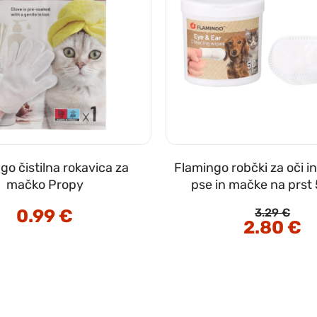
go čistilna rokavica za
Flamingo robčki za oči i
mačko Propy
pse in mačke na prst
0.99
€
3.29
€
Izvirna
2.80
€
Tr
cena
ce
je
je:
bila:
2.
3.29 €.