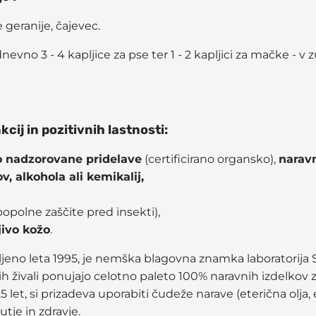
e geranije, čajevec.
evno 3 - 4 kapljice za pse ter 1 - 2 kapljici za mačke - v
kcij in pozitivnih lastnosti:
o nadzorovane pridelave
(certificirano organsko),
narav
, alkohola ali kemikalij,
opolne zaščite pred insekti),
jivo kožo
.
ovljeno leta 1995, je nemška blagovna znamka laboratorija
ših živali ponujajo celotno paleto 100% naravnih izdelkov 
 let, si prizadeva uporabiti čudeže narave (eterična olja, 
utje in zdravje.