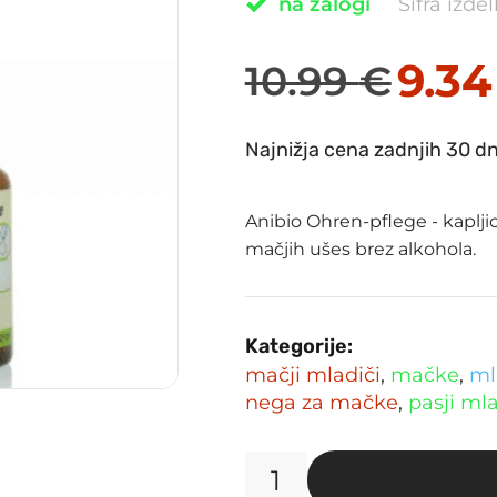
na zalogi
Šifra izde
9.3
10.99
€
Izvirna
Trenutna
cena
cena
Najnižja cena zadnjih 30 dn
je
je:
bila:
9.34 €.
Anibio Ohren-pflege - kapljic
10.99 €.
mačjih ušes brez alkohola.
Kategorije:
mačji mladiči
,
mačke
,
ml
nega za mačke
,
pasji mla