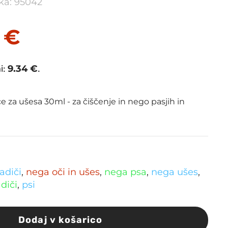
lka: 95042
4
€
i:
9.34
€
.
e za ušesa 30ml - za čiščenje in nego pasjih in
adiči
,
nega oči in ušes
,
nega psa
,
nega ušes
,
diči
,
psi
Dodaj v košarico