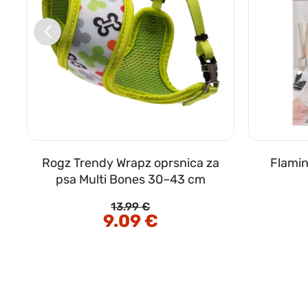
Rogz Trendy Wrapz oprsnica za
Flamin
psa Multi Bones 30–43 cm
13.99
€
Izvirna
9.09
€
Trenutna
cena
cena
je
je:
bila:
9.09 €.
13.99 €.