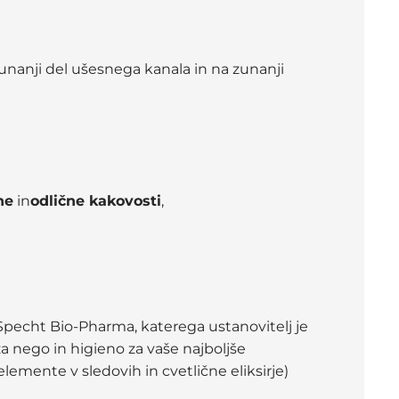
 zunanji del ušesnega kanala in na zunanji
ne
in
odlične kakovosti
,
 Specht Bio-Pharma, katerega ustanovitelj je
za nego in higieno za vaše najboljše
elemente v sledovih in cvetlične eliksirje)