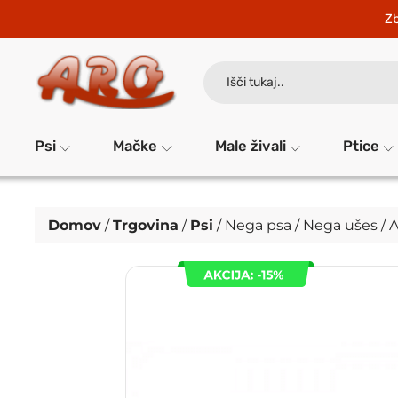
Zb
Search
for:
Psi
Mačke
Male živali
Ptice
Domov
/
Trgovina
/
Psi
/
Nega psa
/
Nega ušes
/ 