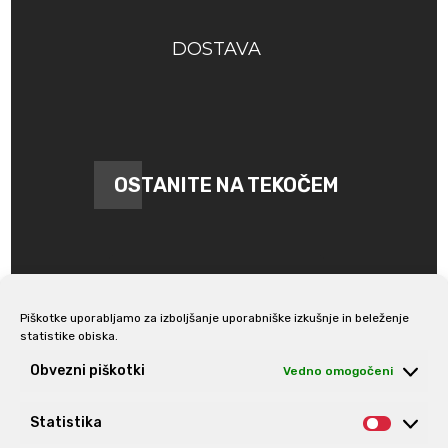
DOSTAVA
OSTANITE NA TEKOČEM
Piškotke uporabljamo za izboljšanje uporabniške izkušnje in beleženje
statistike obiska.
Prijava na e-novice
Obvezni piškotki
Vedno omogočeni
Statistika
Statis