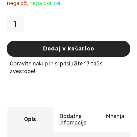
nega oči
,
nega psa
,
psi
Jean
Peau
Eye
Care
Dodaj v košarico
200ml
-
Opravite nakup in si prislužite 17 tačk
čiščenje
oči
zvestobe!
količina
Dodatne
Mnenja
Opis
infomacije