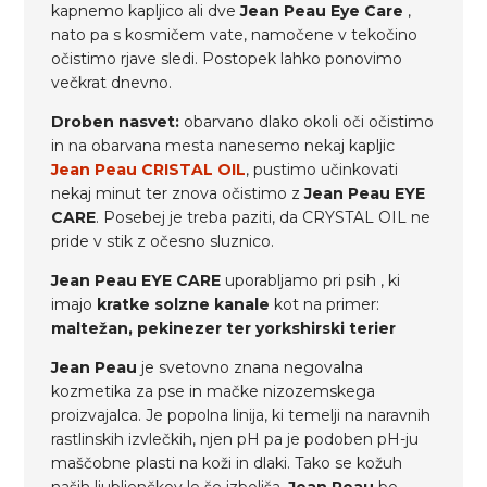
kapnemo kapljico ali dve
Jean Peau Eye Care
,
nato pa s kosmičem vate, namočene v tekočino
očistimo rjave sledi. Postopek lahko ponovimo
večkrat dnevno.
Droben nasvet:
obarvano dlako okoli oči očistimo
in na obarvana mesta nanesemo nekaj kapljic
Jean Peau CRISTAL OIL
, pustimo učinkovati
nekaj minut ter znova očistimo z
Jean Peau EYE
CARE
. Posebej je treba paziti, da CRYSTAL OIL ne
pride v stik z očesno sluznico.
Jean Peau EYE CARE
uporabljamo pri psih , ki
imajo
kratke solzne kanale
kot na primer:
maltežan, pekinezer ter yorkshirski terier
Jean Peau
je svetovno znana negovalna
kozmetika za pse in mačke nizozemskega
proizvajalca. Je popolna linija, ki temelji na naravnih
rastlinskih izvlečkih, njen pH pa je podoben pH-ju
maščobne plasti na koži in dlaki. Tako se kožuh
naših ljubljenčkov le še izboljša.
Jean Peau
bo