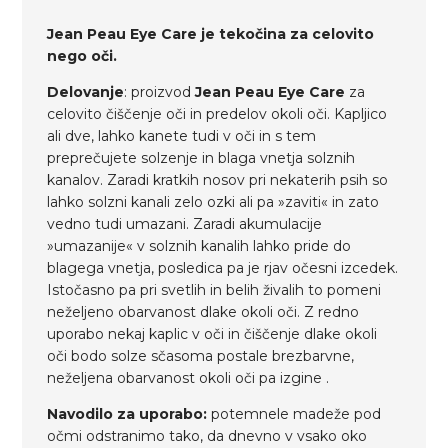
Jean Peau Eye Care je tekočina za celovito
nego oči.
Delovanje
: proizvod
Jean Peau Eye Care
za
celovito čiščenje oči in predelov okoli oči. Kapljico
ali dve, lahko kanete tudi v oči in s tem
preprečujete solzenje in blaga vnetja solznih
kanalov. Zaradi kratkih nosov pri nekaterih psih so
lahko solzni kanali zelo ozki ali pa »zaviti« in zato
vedno tudi umazani. Zaradi akumulacije
»umazanije« v solznih kanalih lahko pride do
blagega vnetja, posledica pa je rjav očesni izcedek.
Istočasno pa pri svetlih in belih živalih to pomeni
neželjeno obarvanost dlake okoli oči. Z redno
uporabo nekaj kaplic v oči in čiščenje dlake okoli
oči bodo solze sčasoma postale brezbarvne,
neželjena obarvanost okoli oči pa izgine .
Navodilo za uporabo:
potemnele madeže pod
očmi odstranimo tako, da dnevno v vsako oko