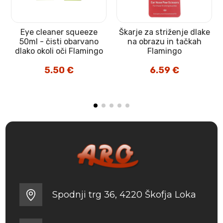
Eye cleaner squeeze
Škarje za striženje dlake
50ml - čisti obarvano
na obrazu in tačkah
dlako okoli oči Flamingo
Flamingo
5.50
€
6.59
€
Spodnji trg 36, 4220 Škofja Loka