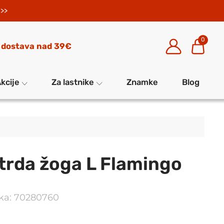
>>
0
 dostava nad 39€
kcije
Za lastnike
Znamke
Blog
 trda žoga L Flamingo
elka: 70280760