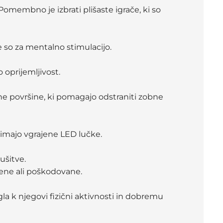
 Pomembno je izbrati plišaste igrače, ki so
e so za mentalno stimulacijo.
 oprijemljivost.
ane površine, ki pomagajo odstraniti zobne
i imajo vgrajene LED lučke.
ušitve.
jene ali poškodovane.
a k njegovi fizični aktivnosti in dobremu