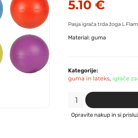
5.10
€
Pasja igrača trda žoga L Fla
Material: guma
Kategorije:
guma in lateks
,
igrače za
Pasja
igrača
Opravite nakup in si prislu
trda
žoga
L
Flamingo