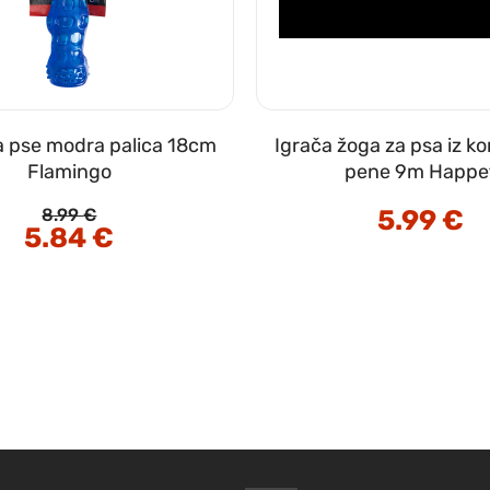
a pse modra palica 18cm
Igrača žoga za psa iz 
Flamingo
pene 9m Happe
5.99
€
8.99
€
Izvirna
5.84
€
Trenutna
cena
cena
je
je:
bila:
5.84 €.
8.99 €.