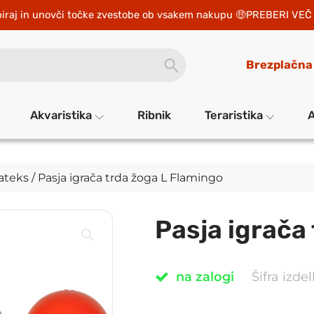
iraj in unovči točke zvestobe ob vsakem nakupu 
PREBERI VEČ 
SEARCH
Brezplačna
BUTTON
Akvaristika
Ribnik
Teraristika
A
ateks
/ Pasja igrača trda žoga L Flamingo
Pasja igrača
na zalogi
Šifra izd