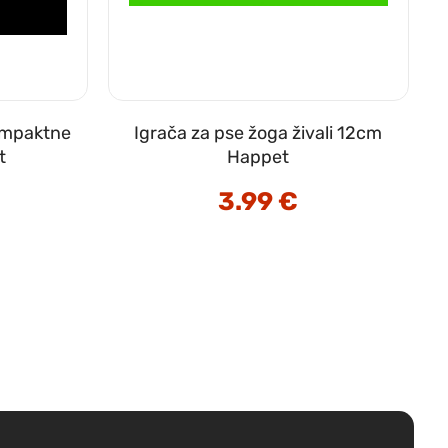
kompaktne
Igrača za pse žoga živali 12cm
t
Happet
3.99
€