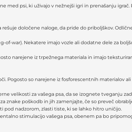
ne med psi, ki uživajo v nežnejši igri in prenašanju igrač.
a rešuje določene naloge, da pride do priboljškov. Odličn
ug-of-war). Nekatere imajo vozle ali dodatne dele za boljšo
gosto narejene iz trpežnega materiala in imajo teksturir
oči. Pogosto so narejene iz fosforescentnih materialov al
imerne velikosti za vašega psa, da se izognete tveganju zad
 za znake poškodb in jih zamenjajte, če so preveč obrabl
i pod nadzorom, zlasti tiste, ki se lahko hitro uničijo.
mentalno stimulacijo vašega psa, obenem pa bo pripomogl