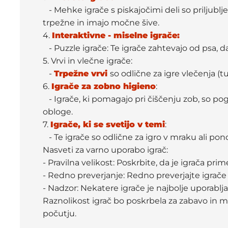
- Mehke igrače s piskajočimi deli so priljublje
trpežne in imajo močne šive.
4.
Interaktivne - miselne igrače:
- Puzzle igrače: Te igrače zahtevajo od psa, d
5. Vrvi in vlečne igrače:
-
Trpežne vrvi
so odlične za igre vlečenja (t
6.
Igrače za zobno higieno
:
- Igrače, ki pomagajo pri čiščenju zob, so po
obloge.
7.
Igrače, ki se svetijo v temi
:
- Te igrače so odlične za igro v mraku ali pon
Nasveti za varno uporabo igrač:
- Pravilna velikost: Poskrbite, da je igrača pr
- Redno preverjanje: Redno preverjajte igrače
- Nadzor: Nekatere igrače je najbolje uporabljat
Raznolikost igrač bo poskrbela za zabavo in 
počutju.