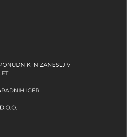
 PONUDNIK IN ZANESLJIV
LET
GRADNIH IGER
D.O.O.