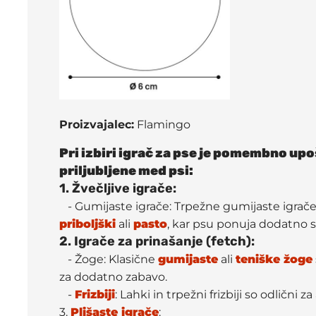
Proizvajalec:
Flamingo
Pri izbiri igrač za pse je pomembno upoš
priljubljene med psi:
1. Žvečljive igrače:
- Gumijaste igrače: Trpežne gumijaste igrače,
priboljški
ali
pasto
, kar psu ponuja dodatno s
2. Igrače za prinašanje (fetch):
- Žoge: Klasične
gumijaste
ali
teniške žoge
za dodatno zabavo.
-
Frizbiji
: Lahki in trpežni frizbiji so odlični za
3.
Plišaste igrače
: