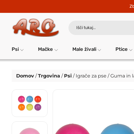
Zb
Search
for:
Psi
Mačke
Male živali
Ptice
Domov
/
Trgovina
/
Psi
/
Igrače za pse
/
Guma in l