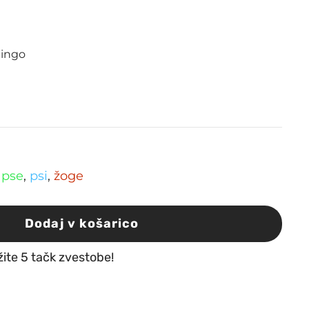
mingo
 pse
,
psi
,
žoge
Dodaj v košarico
žite 5 tačk zvestobe!