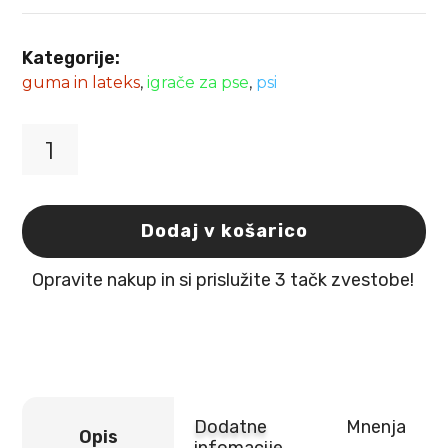
Kategorije:
guma in lateks
,
igrače za pse
,
psi
Igrača
žoga
trda
z
Dodaj v košarico
zvončkom
5cm
Opravite nakup in si prislužite 3 tačk zvestobe!
Flamingo
količina
Dodatne
Mnenja
Opis
infomacije