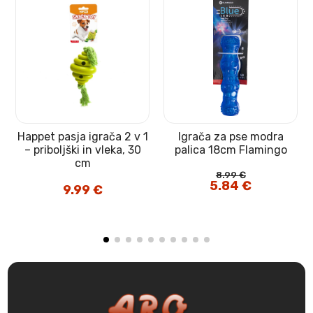
Happet pasja igrača 2 v 1
Igrača za pse modra
– priboljški in vleka, 30
palica 18cm Flamingo
cm
8.99
€
Izvirna
5.84
€
Trenutna
9.99
€
cena
cena
je
je:
bila:
5.84 €.
8.99 €.