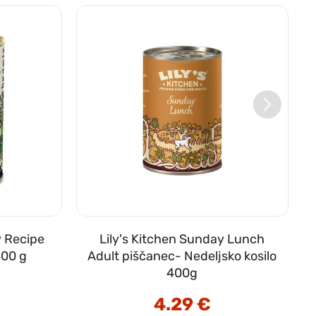
y Recipe
Lily's Kitchen Sunday Lunch
400 g
Adult piščanec- Nedeljsko kosilo
400g
4.29
€