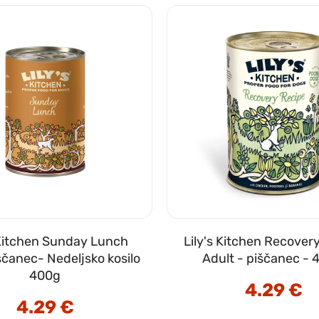
 Kitchen Sunday Lunch
Lily's Kitchen Recover
ščanec- Nedeljsko kosilo
Adult - piščanec - 
400g
4.29
€
4.29
€