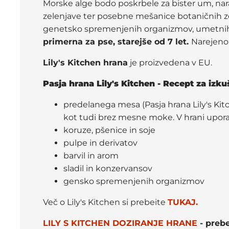
Morske alge bodo poskrbele za bister um, nara
zelenjave ter posebne mešanice botaničnih ze
genetsko spremenjenih organizmov, umetnih kon
primerna za pse, starejše od 7 let.
Narejeno
Lily's Kitchen hrana
je proizvedena v EU.
Pasja hrana Lily's Kitchen - Recept za izk
predelanega mesa (Pasja hrana Lily's Kitch
kot tudi brez mesne moke. V hrani upora
koruze, pšenice in soje
pulpe in derivatov
barvil in arom
sladil in konzervansov
gensko spremenjenih organizmov
Več o Lily's Kitchen si prebeite
TUKAJ.
LILY S KITCHEN DOZIRANJE HRANE
- prebe