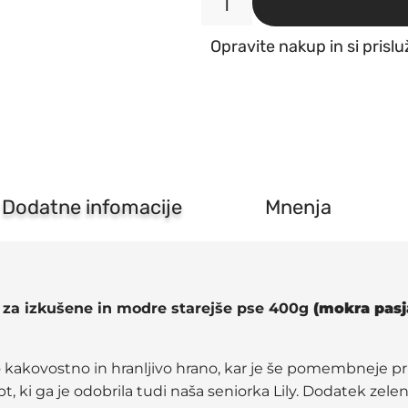
Lily's
Kitchen
Opravite nakup in si prislu
Senior
Recipe
puran
-
Recept
za
izkušene
in
modre
Dodatne infomacije
Mnenja
starejše
pse
400g
količina
t za izkušene in modre starejše pse 400g
(mokra pasj
jo kakovostno in hranljivo hrano, kar je še pomembneje pri
cept, ki ga je odobrila tudi naša seniorka Lily. Dodatek z