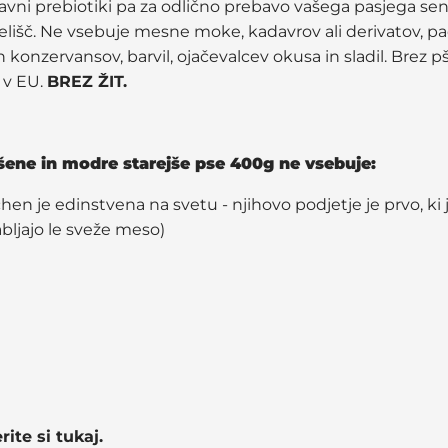
vni prebiotiki pa za odlično prebavo vašega pasjega senio
lišč. Ne vsebuje mesne moke, kadavrov ali derivatov, pa
zervansov, barvil, ojačevalcev okusa in sladil. Brez pš
 v EU.
BREZ ŽIT.
ušene in modre starejše pse 400g ne vsebuje:
en je edinstvena na svetu - njihovo podjetje je prvo, ki je
bljajo le sveže meso)
rite si tukaj.