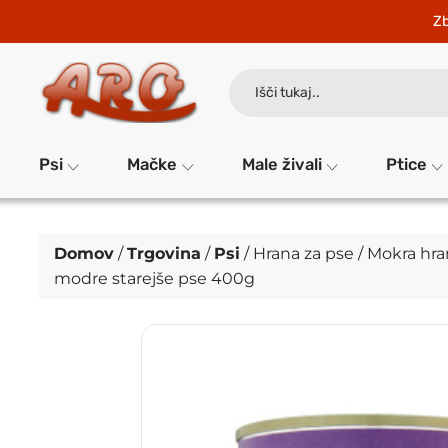
Zb
Search
for:
Psi
Mačke
Male živali
Ptice
Domov
/
Trgovina
/
Psi
/
Hrana za pse
/
Mokra hra
modre starejše pse 400g