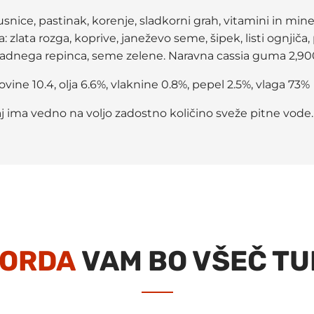
nice, pastinak, korenje, sladkorni grah, vitamini in miner
 zlata rozga, koprive, janeževo seme, šipek, listi ognjiča,
navadnega repinca, seme zelene. Naravna cassia guma 2,9
ine 10.4, olja 6.6%, vlaknine 0.8%, pepel 2.5%, vlaga 73%
j ima vedno na voljo zadostno količino sveže pitne vode.
ORDA
VAM BO VŠEČ TU