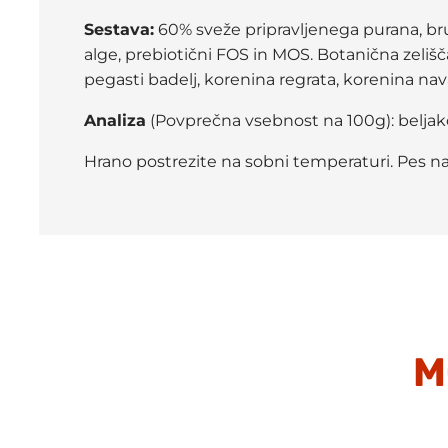
Sestava:
60% sveže pripravljenega purana, brus
alge, prebiotični FOS in MOS. Botanična zelišča:
pegasti badelj, korenina regrata, korenina 
Analiza
(Povprečna vsebnost na 100g): beljakov
Hrano postrezite na sobni temperaturi. Pes na
M