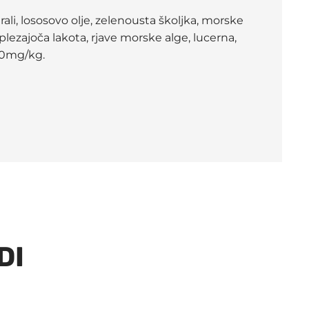
ali, lososovo olje, zelenousta školjka, morske
 plezajoča lakota, rjave morske alge, lucerna,
00mg/kg.
DI