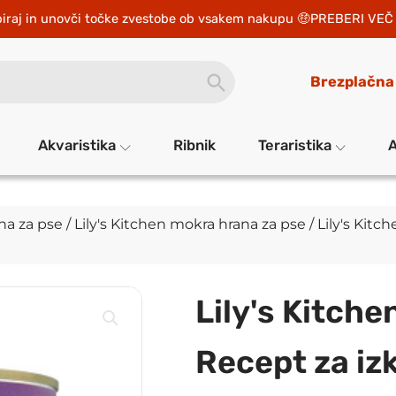
iraj in unovči točke zvestobe ob vsakem nakupu 
PREBERI VEČ 
SEARCH
Brezplačna
BUTTON
Akvaristika
Ribnik
Teraristika
A
na za pse
/
Lily's Kitchen mokra hrana za pse
/ Lily's Kit
Lily's Kitche
Recept za iz