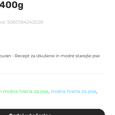
 400g
elka: 5060184242028
 puran - Recept za izkušene in modre starejše pse
hen mokra hrana za pse
,
mokra hrana za pse
,