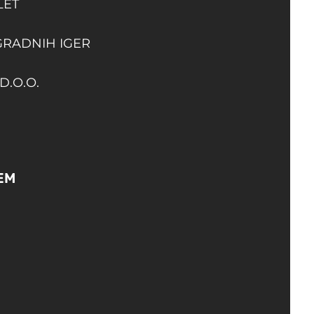
LET
GRADNIH IGER
D.O.O.
EM