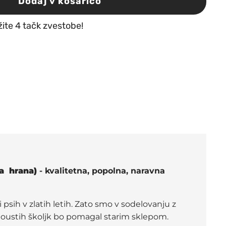
Dodaj v košarico
žite 4 tačk zvestobe!
a hrana)
- kvalitetna, popolna, naravna
 psih v zlatih letih. Zato smo v sodelovanju z
elenoustih školjk bo pomagal starim sklepom.