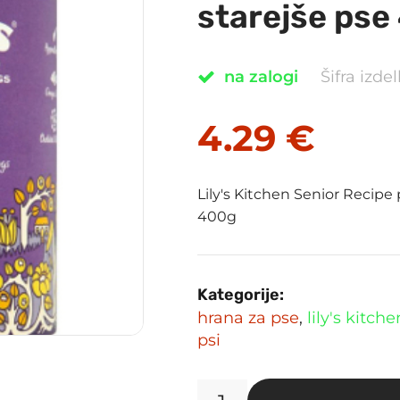
starejše pse
na zalogi
Šifra izd
4.29
€
Lily's Kitchen Senior Recipe
400g
Kategorije:
hrana za pse
,
lily's kitc
psi