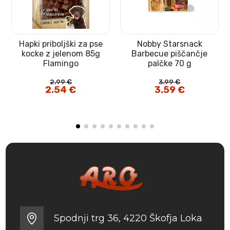
Hapki priboljški za pse
Nobby Starsnack
kocke z jelenom 85g
Barbecue piščančje
Flamingo
palčke 70 g
2.99
€
3.99
€
Izvirna
2.54
€
Trenutna
Izvirna
3.59
€
Trenutna
cena
cena
cena
cena
je
je:
je
je:
bila:
2.54 €.
bila:
3.59 €.
2.99 €.
3.99 €.
Spodnji trg 36, 4220 Škofja Loka