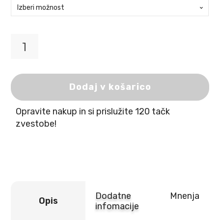
Orijen
Dog
Adult
Regional
Dodaj v košarico
Red
Meat
Opravite nakup in si prislužite 120 tačk
količina
zvestobe!
Dodatne
Mnenja
Opis
infomacije