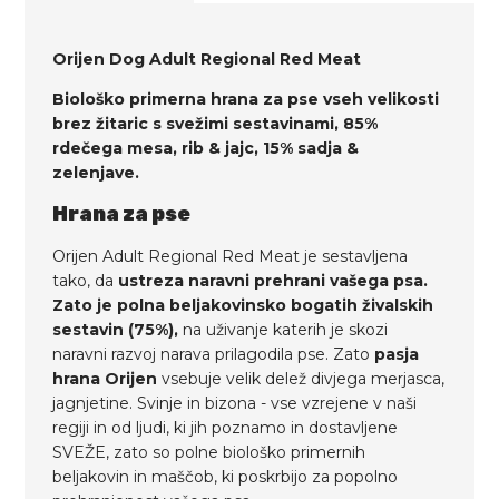
Orijen Dog Adult Regional Red Meat
Biološko primerna hrana za pse vseh velikosti
brez žitaric s svežimi sestavinami, 85%
rdečega mesa, rib & jajc, 15% sadja &
zelenjave.
Hrana za pse
Orijen Adult Regional Red Meat je sestavljena
tako, da
ustreza naravni prehrani vašega psa.
Zato je polna beljakovinsko bogatih živalskih
sestavin (75%),
na uživanje katerih je skozi
naravni razvoj narava prilagodila pse. Zato
pasja
hrana Orijen
vsebuje velik delež divjega merjasca,
jagnjetine. Svinje in bizona - vse vzrejene v naši
regiji in od ljudi, ki jih poznamo in dostavljene
SVEŽE, zato so polne biološko primernih
beljakovin in maščob, ki poskrbijo za popolno