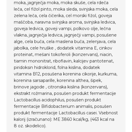
moka, jagnječja moka, moka skuše, cela rdeča
leča, cel fižol pinto, moka sleda, svinjska moka, cela
zelena leča, cela čičerika, cel morski fižol, goveja
maščoba, naravna svinjska aroma, svinjska ledvica,
goveja ledvica, goveji vampi, polkovo olje, lečna
vlakna, jagnječja ledvica, jagnječji vampi, posušene
alge, cela buča, cela maslena buča, zelenjava, cela
jabolka, cele hruške , dodatek vitamina E, cinkov
proteinat, mešani tokoferoli (konzervans), niacin,
tiamin mononitrat, riboflavin, kalcijev pantotenat,
piridoksin hidroklorid, folna kislina, dodatek
vitamina B12, posušena korenina cikorije, kurkuma,
korenina sarsaparille, korenina althea, šipek,
brinove jagode , citronska kislina (konzervans),
ekstrakt rožmarina, posušen produkt fermentacije
Lactobacillus acidophilus, posušen produkt
fermentacije Bifidobacterium animalis, posušen
produkt fermentacije Lactobacillus casei. Vsebnost
kalorij (izračunano): ME 3860 kcal/kg, (463 kcal na
8 oz. skodelico).