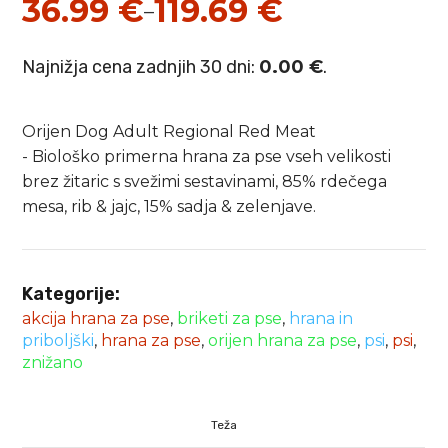
36.99
€
119.69
€
–
Cenovni
razpon:
Najnižja cena zadnjih 30 dni:
0.00
€
.
od
36.99 €
Orijen Dog Adult Regional Red Meat
do
- Biološko primerna hrana za pse vseh velikosti
brez žitaric s svežimi sestavinami, 85% rdečega
119.69 €
mesa, rib & jajc, 15% sadja & zelenjave.
Kategorije:
akcija hrana za pse
,
briketi za pse
,
hrana in
priboljški
,
hrana za pse
,
orijen hrana za pse
,
psi
,
psi
,
znižano
Teža