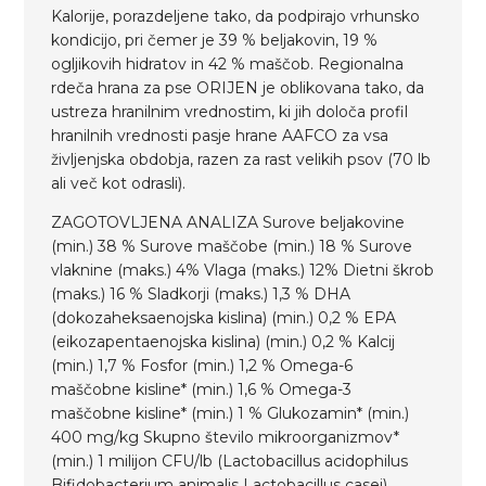
Kalorije, porazdeljene tako, da podpirajo vrhunsko
kondicijo, pri čemer je 39 % beljakovin, 19 %
ogljikovih hidratov in 42 % maščob. Regionalna
rdeča hrana za pse ORIJEN je oblikovana tako, da
ustreza hranilnim vrednostim, ki jih določa profil
hranilnih vrednosti pasje hrane AAFCO za vsa
življenjska obdobja, razen za rast velikih psov (70 lb
ali več kot odrasli).
ZAGOTOVLJENA ANALIZA Surove beljakovine
(min.) 38 % Surove maščobe (min.) 18 % Surove
vlaknine (maks.) 4% Vlaga (maks.) 12% Dietni škrob
(maks.) 16 % Sladkorji (maks.) 1,3 % DHA
(dokozaheksaenojska kislina) (min.) 0,2 % EPA
(eikozapentaenojska kislina) (min.) 0,2 % Kalcij
(min.) 1,7 % Fosfor (min.) 1,2 % Omega-6
maščobne kisline* (min.) 1,6 % Omega-3
maščobne kisline* (min.) 1 % Glukozamin* (min.)
400 mg/kg Skupno število mikroorganizmov*
(min.) 1 milijon CFU/lb (Lactobacillus acidophilus
Bifidobacterium animalis Lactobacillus casei)