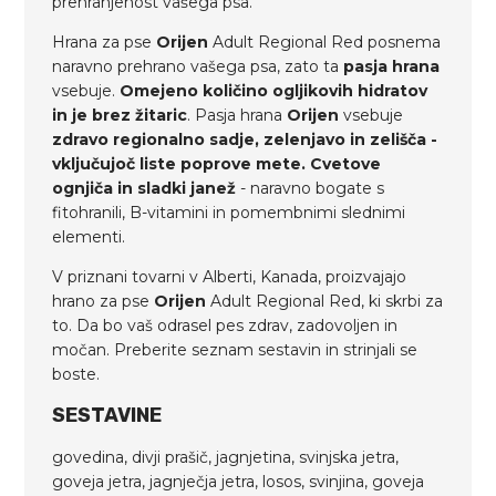
prehranjenost vašega psa.
Hrana za pse
Orijen
Adult Regional Red posnema
naravno prehrano vašega psa, zato ta
pasja hrana
vsebuje.
Omejeno količino ogljikovih hidratov
in je brez žitaric
. Pasja hrana
Orijen
vsebuje
zdravo regionalno sadje, zelenjavo in zelišča -
vključujoč liste poprove mete. Cvetove
ognjiča in sladki janež
- naravno bogate s
fitohranili, B-vitamini in pomembnimi slednimi
elementi.
V priznani tovarni v Alberti, Kanada, proizvajajo
hrano za pse
Orijen
Adult Regional Red, ki skrbi za
to. Da bo vaš odrasel pes zdrav, zadovoljen in
močan. Preberite seznam sestavin in strinjali se
boste.
SESTAVINE
govedina, divji prašič, jagnjetina, svinjska jetra,
goveja jetra, jagnječja jetra, losos, svinjina, goveja