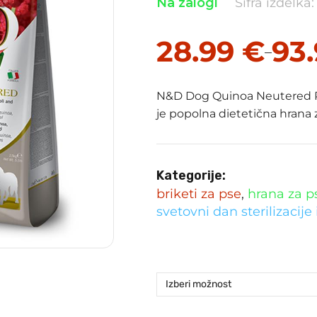
Na zalogi
Šifra izdelka
28.99
€
93
–
Cenovni
razpon:
N&D Dog Quinoa Neutered
od
je popolna dietetična hrana 
28.99 €
do
93.99 €
Kategorije:
briketi za pse
,
hrana za p
svetovni dan sterilizacije 