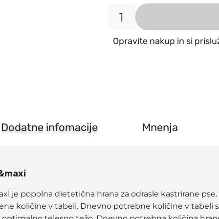
N&D
Dog
Opravite nakup in si prislu
Quinoa
Neutered
Raca
Medium&maxi
količina
Dodatne infomacije
Mnenja
m&maxi
 popolna dietetična hrana za odrasle kastrirane pse. N
ne količine v tabeli. Dnevno potrebne količine v tabeli so
li optimalno telesno težo. Dnevno potrebna količina hrane