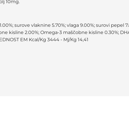
 olj 10mg.
0%; surove vlaknine 5.70%; vlaga 9.00%; surovi pepel 7.80%
obne kisline 2.00%; Omega-3 maščobne kisline 0.30%; D
EDNOST EM Kcal/Kg 3444 - Mj/Kg 14,41