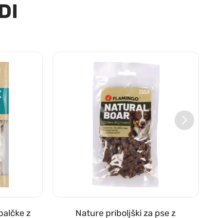
DI
 palčke z
Nature priboljški za pse z