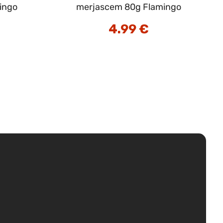
mingo
merjascem 80g Flamingo
4.99
€