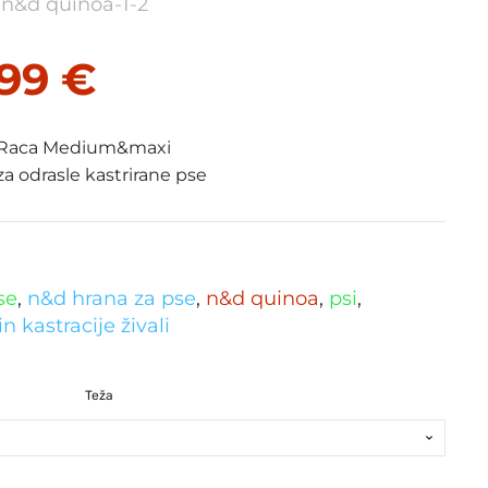
: n&d quinoa-1-2
.99
€
 Raca Medium&maxi
za odrasle kastrirane pse
se
,
n&d hrana za pse
,
n&d quinoa
,
psi
,
in kastracije živali
Teža