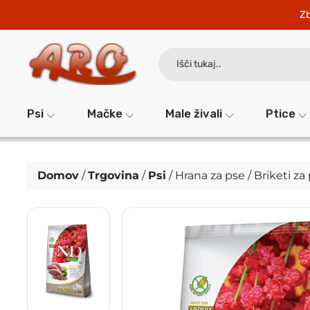
Zb
Search
for:
Psi
Mačke
Male živali
Ptice
Domov
/
Trgovina
/
Psi
/
Hrana za pse
/
Briketi za