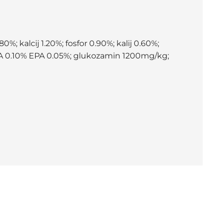
; kalcij 1.20%; fosfor 0.90%; kalij 0.60%;
HA 0.10% EPA 0.05%; glukozamin 1200mg/kg;