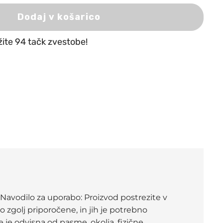
Dodaj v košarico
žite 94 tačk zvestobe!
avodilo za uporabo: Proizvod postrezite v
 zgolj priporočene, in jih je potrebno
 je odvisna od pasme, okolja, fizične