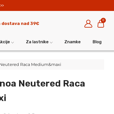
>>
0
 dostava nad 39€
kcije
Za lastnike
Znamke
Blog
 Neutered Raca Medium&maxi
noa Neutered Raca
xi