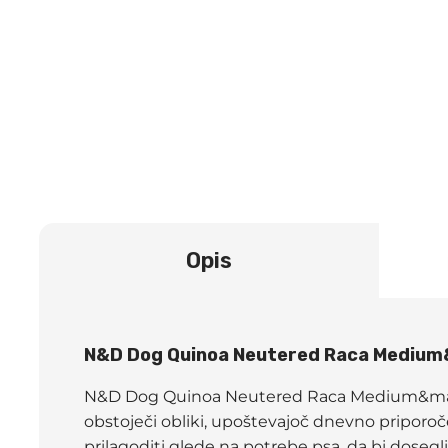
Opis
N&D Dog Quinoa Neutered Raca Mediu
N&D Dog Quinoa Neutered Raca Medium&maxi je
obstoječi obliki, upoštevajoč dnevno priporoče
prilagoditi glede na potrebe psa, da bi doseg