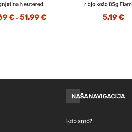
gnjetina Neutered
ribjo kožo 85g Fla
69
€
51.99
€
Cenovni
5.19
€
–
razpon:
od
6.69 €
do
51.99 €
NAŠA NAVIGACIJA
Kdo smo?