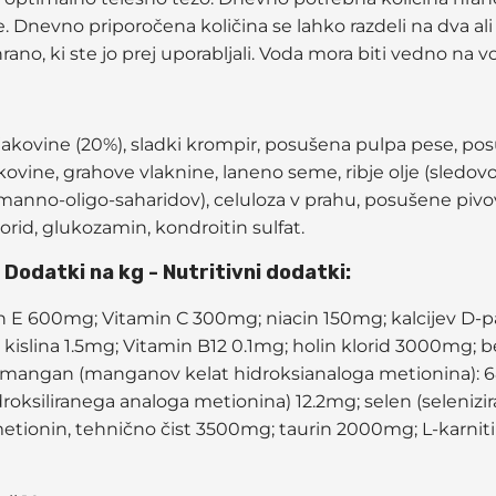
e. Dnevno priporočena količina se lahko razdeli na dva a
ano, ki ste jo prej uporabljali. Voda mora biti vedno na
ljakovine (20%), sladki krompir, posušena pulpa pese, pos
vine, grahove vlaknine, laneno seme, ribje olje (sledovo)
vir manno-oligo-saharidov), celuloza v prahu, posušene pi
 klorid, glukozamin, kondroitin sulfat.
odatki na kg - Nutritivni dodatki:
in E 600mg; Vitamin C 300mg; niacin 150mg; kalcijev D
a kislina 1.5mg; Vitamin B12 0.1mg; holin klorid 3000mg; 
mangan (manganov kelat hidroksianaloga metionina): 68mg
droksiliranega analoga metionina) 12.2mg; selen (selenizir
tionin, tehnično čist 3500mg; taurin 2000mg; L-karniti