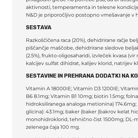
aktivnosti, temperamenta in telesne kondicij
N&D je priporočljivo postopno vmešavanje v hr
SESTAVA
Razkoščičena raca (20%), dehidrirane račje be
piščančje maščobe, dehidrirane sledove beljako
(2.5%), frukto-oligosaharidi, izvleček kvasa (
kalcijev sulfat dihidrat, kalijev klorid, natrijev
SESTAVINE IN PREHRANA DODATKI NA KG D
Vitamin A 18000IE; Vitamin D3 1200IE; Vitam
B6 8.1mg; Vitamin B1 10mg; biotin 1.5mg; foln
hidroksiliranega analoga metionina) 174.6mg; 
glicina): 43.1mg; baker (baker (bakrov kelat hi
monohidroklorid, tehnično čist 1500mg; DL-me
zelenega čaja 100 mg.