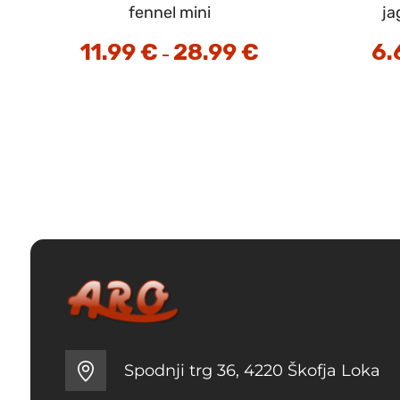
fennel mini
ja
11.99
€
28.99
€
Cenovni
6.
–
razpon:
od
11.99 €
do
28.99 €
Spodnji trg 36, 4220 Škofja Loka