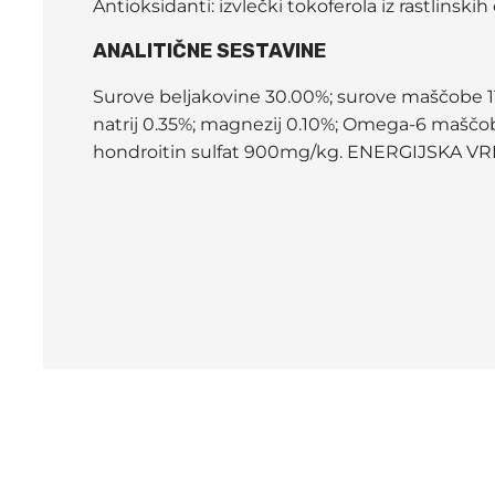
Antioksidanti: izvlečki tokoferola iz rastlinskih
ANALITIČNE SESTAVINE
Surove beljakovine 30.00%; surove maščobe 11.0
natrij 0.35%; magnezij 0.10%; Omega-6 mašč
hondroitin sulfat 900mg/kg. ENERGIJSKA VR