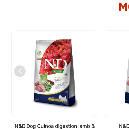
M
N&D Dog Quinoa digestion lamb &
N&D