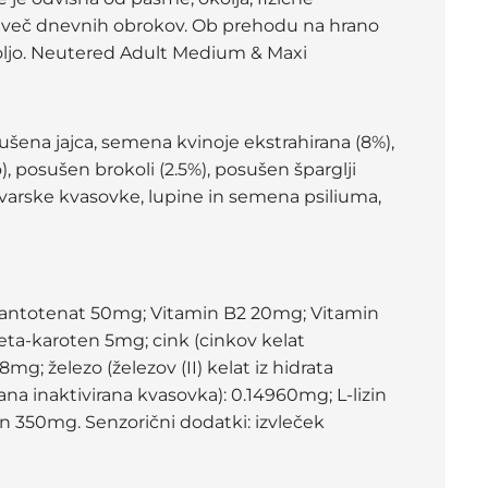
li več dnevnih obrokov. Ob prehodu na hrano
 voljo. Neutered Adult Medium & Maxi
ušena jajca, semena kvinoje ekstrahirana (8%),
, posušen brokoli (2.5%), posušen šparglji
vovarske kvasovke, lupine in semena psiliuma,
-pantotenat 50mg; Vitamin B2 20mg; Vitamin
beta-karoten 5mg; cink (cinkov kelat
; železo (železov (II) kelat iz hidrata
ana inaktivirana kvasovka): 0.14960mg; L-lizin
n 350mg. Senzorični dodatki: izvleček