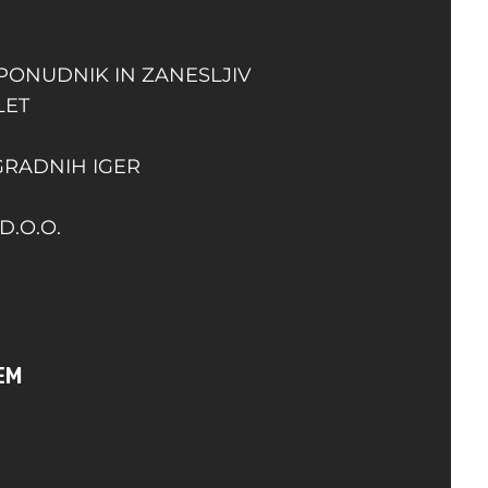
 PONUDNIK IN ZANESLJIV
LET
GRADNIH IGER
D.O.O.
EM