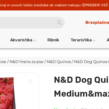
iraj in unovči točke zvestobe ob vsakem nakupu 
PREBERI VEČ 
SEARCH
Brezplačna
BUTTON
Akvaristika
Ribnik
Teraristika
A
 pse
/
N&D hrana za pse
/
N&D Quinoa
/ N&D Dog Quinoa
N&D Dog Qui
Medium&ma