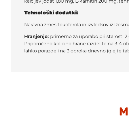
kalcijev jodat 1,80 mg, L-karnitin 200 mg, tehn
Tehnološki dodatki:
Naravna zmes tokoferola in izvlečkov iz Rosmar
Hranjenje:
primerno za uporabo pri starosti 2
Priporočeno količino hrane razdelite na 3-4 o
lahko porazdeli na 3 obroka dnevno (glejte ta
M