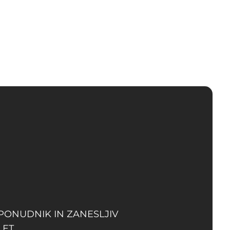
od
do
15.49 €
62.99 €
do
67.39 €
 PONUDNIK IN ZANESLJIV
LET