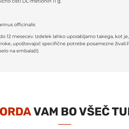
ično čisti DL-metionin 11 g.
inus officinalis
 do 12 mesecev. Izdelek lahko uporabljamo takega, kot je,
broke, upoštevajoč specifične potrebe posamezne živali.
belo na embalaži)
ORDA
VAM BO VŠEČ TU