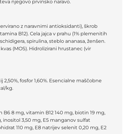
števa njegovo prvinsko naravo.
ervirano z naravnimi antioksidanti), škrob
vitamina B12). Cela jajca v prahu (1% plemenitih
schidigera, spirulina, steblo ananasa, ženšen.
kvas (MOS). Hidrolizirani hrustanec (vir
cij 2,50%, fosfor 1,60%. Esencialne maščobne
al/kg.
in B6 8 mg, vitamin B12 140 mg, biotin 19 mg,
, inositol 3,50 mg, E5 manganov sulfat
idrat 110 mg, E8 natrijev selenit 0,20 mg, E2