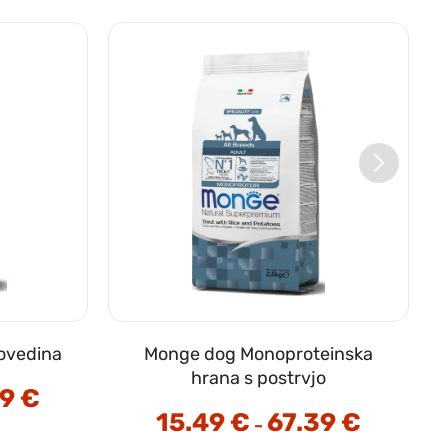
ovedina
Monge dog Monoproteinska
hrana s postrvjo
99
€
Cenovni
razpon:
15.49
€
67.39
€
Cenovni
od
–
razpon:
15.39 €