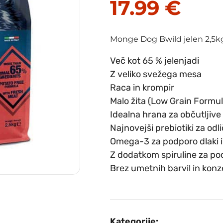
17.99
€
Monge Dog Bwild jelen 2,5k
Več kot 65 %
jelenjadi
Z veliko svežega mesa
Raca in krompir
Malo žita (Low Grain Formul
Idealna hrana za občutljive
Najnovejši prebiotiki za od
Omega-3 za podporo dlaki i
Z
dodatkom spiruline
za po
Brez umetnih barvil in kon
Kategorije: