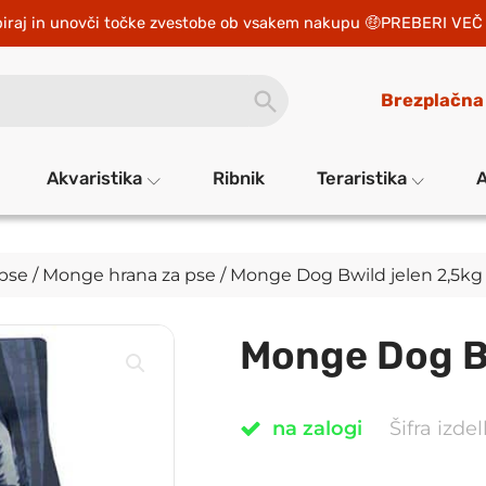
iraj in unovči točke zvestobe ob vsakem nakupu 
PREBERI VEČ 
SEARCH
Brezplačna
BUTTON
Akvaristika
Ribnik
Teraristika
A
 pse
/
Monge hrana za pse
/ Monge Dog Bwild jelen 2,5kg
Monge Dog Bw
na zalogi
Šifra izd