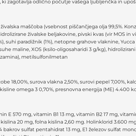
ki zagotavlja odlično počutje vašega ljubljenčka in upo
, živalska maščoba (vsebnost piščančjega olja 99,5%. Konz
idrolizirane živalske beljakovine, pivski kvas (vir MOS in 
%), suhi paradižnik (1%), netopne grahove vlaknine, Yucca 
he maline, XOS (ksilo-oligosaharidi 3 g/kg), hidrolizirani 
ukozamina), metilsulfonilmetan
obe 18,00%, surova vlakna 2,50%, surovi pepel 7,00%, kal
isline omega 3 0,70%, presnovna energija (ME) 4.400 kc
amin E 570 mg, vitamin B1 13 mg, vitamin B2 17 mg, vitam
islina 20 mg, folna kislina 2,60 mg. Holinklorid 3.600 mg
bakrov sulfat pentahidrat 13 mg, E1 železov sulfat monoh