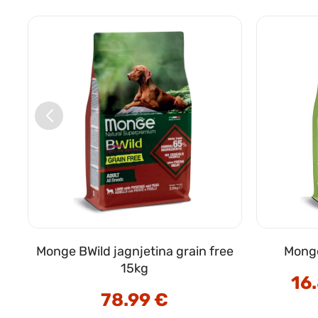
Monge BWild jagnjetina grain free
Monge
15kg
16
vni
78.99
€
on: