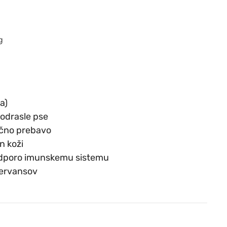
g
a)
 odrasle pse
lično prebavo
n koži
dporo imunskemu sistemu
zervansov