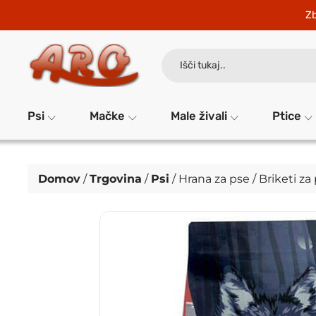
Zb
Search
for:
Psi
Mačke
Male živali
Ptice
Domov
/
Trgovina
/
Psi
/
Hrana za pse
/
Briketi za