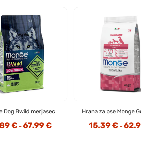
 Dog Bwild merjasec
Hrana za pse Monge G
.89
€
67.99
€
Cenovni
15.39
€
62.
–
–
razpon:
od
16.89 €