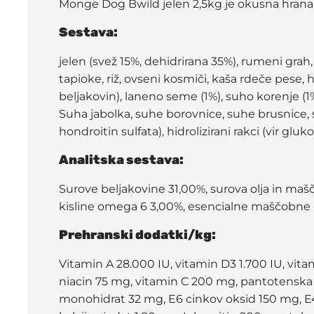
Monge Dog Bwild jelen 2,5kg je okusna hrana, 
Sestava:
jelen (svež 15%, dehidrirana 35%), rumeni grah
tapioke, riž, ovseni kosmiči, kaša rdeče pese, h
beljakovin), laneno seme (1%), suho korenje (1
Suha jabolka, suhe borovnice, suhe brusnice, su
hondroitin sulfata), hidrolizirani rakci (vir gl
Analitska sestava:
Surove beljakovine 31,00%, surova olja in mašč
kisline omega 6 3,00%, esencialne maščobne k
Prehranski dodatki/kg:
Vitamin A 28.000 IU, vitamin D3 1.700 IU, vit
niacin 75 mg, vitamin C 200 mg, pantotenska k
monohidrat 32 mg, E6 cinkov oksid 150 mg, E4 