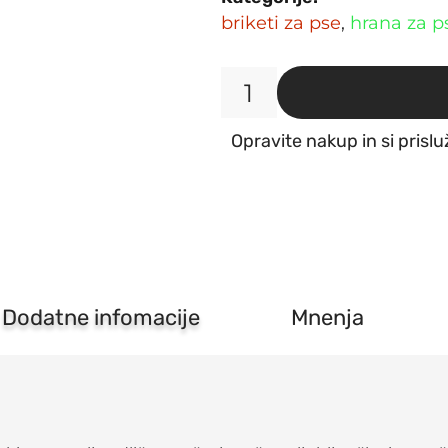
briketi za pse
,
hrana za p
Monge
Dog
Opravite nakup in si prislu
Bwild
jelen
2,5kg
količina
Dodatne infomacije
Mnenja