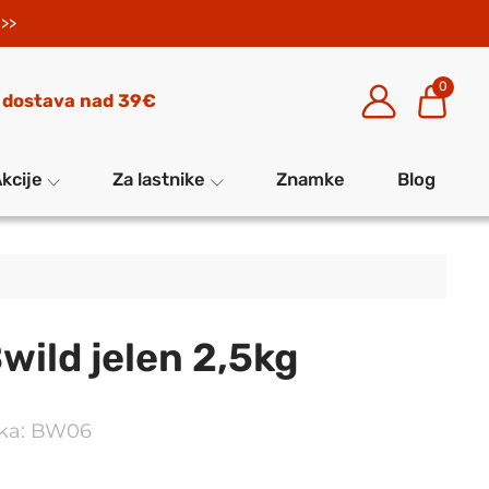
>>
0
 dostava nad 39€
kcije
Za lastnike
Znamke
Blog
ild jelen 2,5kg
elka: BW06