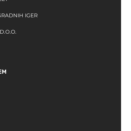
GRADNIH IGER
D.O.O.
EM