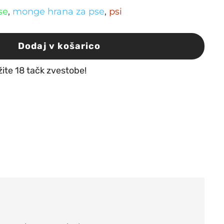
se
,
monge hrana za pse
,
psi
Dodaj v košarico
žite 18 tačk zvestobe!