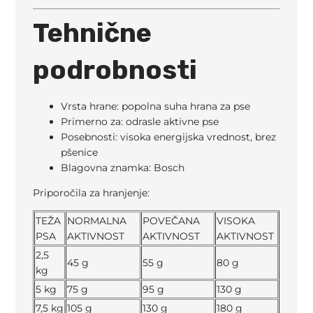
Tehnične
podrobnosti
Vrsta hrane: popolna suha hrana za pse
Primerno za: odrasle aktivne pse
Posebnosti: visoka energijska vrednost, brez
pšenice
Blagovna znamka: Bosch
Priporočila za hranjenje:
TEŽA
NORMALNA
POVEČANA
VISOKA
PSA
AKTIVNOST
AKTIVNOST
AKTIVNOST
2,5
45 g
55 g
80 g
kg
5 kg
75 g
95 g
130 g
7,5 kg
105 g
130 g
180 g