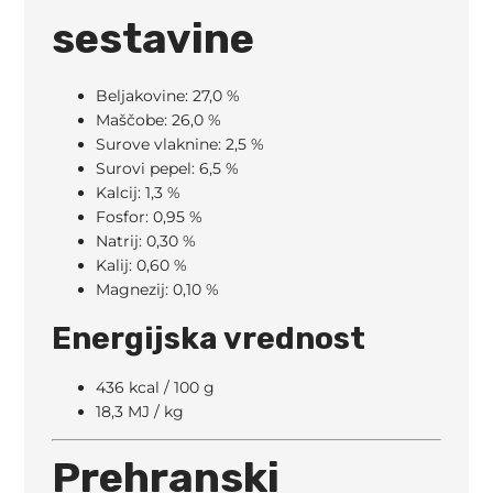
sestavine
Beljakovine: 27,0 %
Maščobe: 26,0 %
Surove vlaknine: 2,5 %
Surovi pepel: 6,5 %
Kalcij: 1,3 %
Fosfor: 0,95 %
Natrij: 0,30 %
Kalij: 0,60 %
Magnezij: 0,10 %
Energijska vrednost
436 kcal / 100 g
18,3 MJ / kg
Prehranski