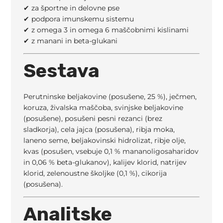
✔ za športne in delovne pse
✔ podpora imunskemu sistemu
✔ z omega 3 in omega 6 maščobnimi kislinami
✔ z manani in beta-glukani
Sestava
Perutninske beljakovine (posušene, 25 %), ječmen,
koruza, živalska maščoba, svinjske beljakovine
(posušene), posušeni pesni rezanci (brez
sladkorja), cela jajca (posušena), ribja moka,
laneno seme, beljakovinski hidrolizat, ribje olje,
kvas (posušen, vsebuje 0,1 % mananoligosaharidov
in 0,06 % beta-glukanov), kalijev klorid, natrijev
klorid, zelenoustne školjke (0,1 %), cikorija
(posušena).
Analitske