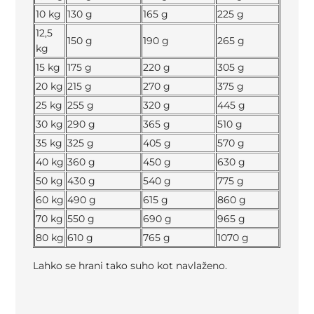
10 kg
130 g
165 g
225 g
12,5
150 g
190 g
265 g
kg
15 kg
175 g
220 g
305 g
20 kg
215 g
270 g
375 g
25 kg
255 g
320 g
445 g
30 kg
290 g
365 g
510 g
35 kg
325 g
405 g
570 g
40 kg
360 g
450 g
630 g
50 kg
430 g
540 g
775 g
60 kg
490 g
615 g
860 g
70 kg
550 g
690 g
965 g
80 kg
610 g
765 g
1070 g
Lahko se hrani tako suho kot navlaženo.