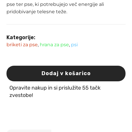
pse ter pse, ki potrebujejo več energije ali
pridobivanje telesne teže.
Kategorije:
briketi za pse
,
hrana za pse
,
psi
Dodaj v košarico
Hrana
za
pse
Opravite nakup in si prislužite 55 tačk
Bosch
zvestobe!
Energy
Extra
15kg
količina