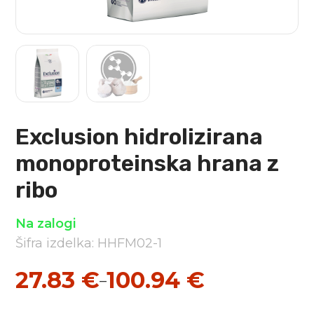
Exclusion hidrolizirana
monoproteinska hrana z
ribo
Na zalogi
Šifra izdelka: HHFM02-1
27.83
€
100.94
€
–
Cenovni
razpon: