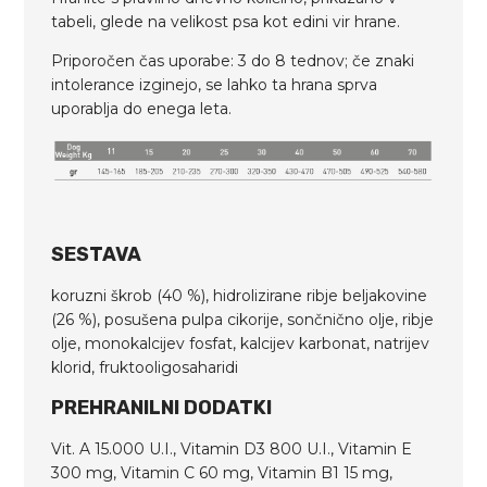
tabeli, glede na velikost psa kot edini vir hrane.
Priporočen čas uporabe: 3 do 8 tednov; če znaki
intolerance izginejo, se lahko ta hrana sprva
uporablja do enega leta.
SESTAVA
koruzni škrob (40 %), hidrolizirane ribje beljakovine
(26 %), posušena pulpa cikorije, sončnično olje, ribje
olje, monokalcijev fosfat, kalcijev karbonat, natrijev
klorid, fruktooligosaharidi
PREHRANILNI DODATKI
Vit. A 15.000 U.I., Vitamin D3 800 U.I., Vitamin E
300 mg, Vitamin C 60 mg, Vitamin B1 15 mg,