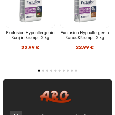
i
Exclusion Hypoallergenic
Exclusion Hypoallergenic
Konj in krompir 2 kg
Kunec&Krompir 2 kg
ovni
22.99
€
22.99
€
on:
 €
9 €