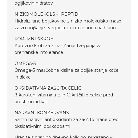
ogljikovih hidratov
NIZKOMOLEKOLSKI PEPTIDI
Hidrolizirane beljakovine z nizko molekulsko maso
za zmanjšanje tveganja za intoleranco na hrano
KORUZNI ŠKROB
Koruzni škrob za zmanjšanje tveganja za
prehranske intolerance
OMEGA-3
Omega-3 maščobne kisline za boljše stanje kože
in dlake
OKSIDATIVNA ZAŠČITA CELIC
ß-karoten, vitamina E in C, ki ščitijo celice pred
prostimi radikali
NARAVNI KONZERVANS
Samo naravni antioksidanti za zaščito hrane pred
oksidativnimi poškodbami
Hranite s pravilno dnevno količino, prikazano v