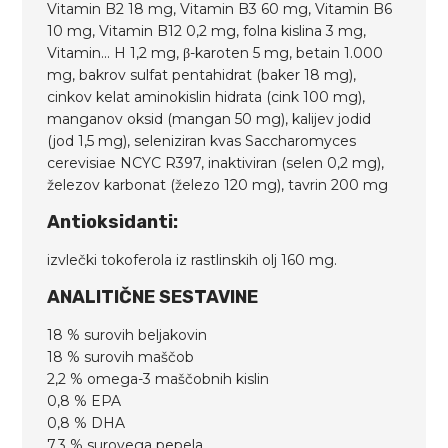
Vitamin B2 18 mg, Vitamin B3 60 mg, Vitamin B6
10 mg, Vitamin B12 0,2 ​​mg, folna kislina 3 mg,
Vitamin... H 1,2 mg, β-karoten 5 mg, betain 1.000
mg, bakrov sulfat pentahidrat (baker 18 mg),
cinkov kelat aminokislin hidrata (cink 100 mg),
manganov oksid (mangan 50 mg), kalijev jodid
(jod 1,5 mg), seleniziran kvas Saccharomyces
cerevisiae NCYC R397, inaktiviran (selen 0,2 mg),
železov karbonat (železo 120 mg), tavrin 200 mg
Antioksidanti:
izvlečki tokoferola iz rastlinskih olj 160 mg.
ANALITIČNE SESTAVINE
18 % surovih beljakovin
18 % surovih maščob
2,2 % omega-3 maščobnih kislin
0,8 % EPA
0,8 % DHA
7,3 % surovega pepela