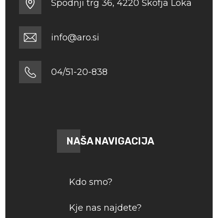
Spodnji trg 36, 4220 Škofja Loka
info@aro.si
04/51-20-838
NAŠA NAVIGACIJA
Kdo smo?
Kje nas najdete?