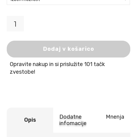
Exclusion
hidrolizirana
monoproteinska
hrana
Dodaj v košarico
z
ribo
Opravite nakup in si prislužite 101 tačk
količina
zvestobe!
Dodatne
Mnenja
Opis
infomacije