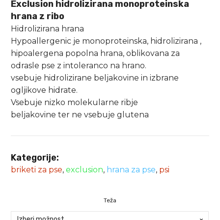
Exclusion hidrolizirana monoproteinska
od
hrana z ribo
Hidrolizirana hrana
27.83 €
Hypoallergenic je monoproteinska, hidrolizirana ,
do
hipoalergena popolna hrana, oblikovana za
100.94 €
odrasle pse z intoleranco na hrano.
vsebuje hidrolizirane beljakovine in izbrane
ogljikove hidrate.
Vsebuje nizko molekularne ribje
beljakovine ter ne vsebuje glutena
Kategorije:
briketi za pse
,
exclusion
,
hrana za pse
,
psi
Teža