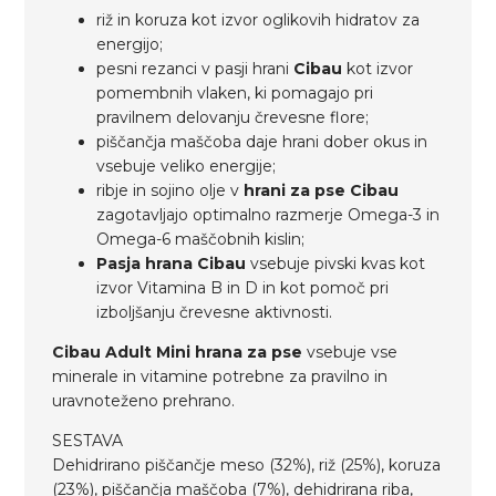
riž in koruza kot izvor oglikovih hidratov za
energijo;
pesni rezanci v pasji hrani
Cibau
kot izvor
pomembnih vlaken, ki pomagajo pri
pravilnem delovanju črevesne flore;
piščančja maščoba daje hrani dober okus in
vsebuje veliko energije;
ribje in sojino olje v
hrani za pse Cibau
zagotavljajo optimalno razmerje Omega-3 in
Omega-6 maščobnih kislin;
Pasja hrana Cibau
vsebuje pivski kvas kot
izvor Vitamina B in D in kot pomoč pri
izboljšanju črevesne aktivnosti.
Cibau Adult Mini hrana za pse
vsebuje vse
minerale in vitamine potrebne za pravilno in
uravnoteženo prehrano.
SESTAVA
Dehidrirano piščančje meso (32%), riž (25%), koruza
(23%), piščančja maščoba (7%), dehidrirana riba,