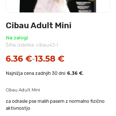
Cibau Adult Mini
Na zalogi
Šifra izdelka: cibau43-1
6.36
€
13.58
€
–
Cenovni
razpon:
Najnižja cena zadnjih 30 dni:
6.36
€
.
od
6.36 €
Cibau Adult Mini
do
za odrasle pse malih pasem z normalno fizično
13.58 €
aktivnostjo