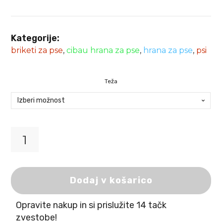
Kategorije:
briketi za pse
,
cibau hrana za pse
,
hrana za pse
,
psi
Teža
Cibau
Adult
Mini
količina
Dodaj v košarico
Opravite nakup in si prislužite 14 tačk
zvestobe!