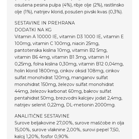
osušena pesina pulpa (4%), ribje olje (2%), rastlinsko
olje (1%), natrijev klorid, posušen pivski kvas (0,3%).
SESTAVINE IN PREHRANA
DODATKI NA KG
Vitamin A 10000 IE, vitamin D3 1000 IE, vitamin E
100mg, vitamin C 100mg, niacin 25mg,
pantotenska kislina 10mg, vitamin B2 5mg,
vitamin B6 4mg, vitamin B1 3mg, vitamin H
0,25mg, folna kislina 0,30mg, vitamin B12 0,04mg,
holin klorid 1800mg, cinkov oksid 108mg, cinkov
sulfat monohidrat 120mg, manganov sulfat
monohidrat 150mg, železov sulfat monohidrat
44mg, železov karbonat 60mg, bakrov sulfat
pentahidrat 50mg, brezvodni kalcijev jodat 2,4mg,
natrijev selenit 0,22mg, DL-metionin 2000mg.
ANALITIČNE SESTAVINE
Surove beljakovine 27,00%, surove maščobe in olja
15,00%, surove vlaknine 2,00%, surovi pepel 7,50,
kalcij 1,20%, fosfor 0,90%.