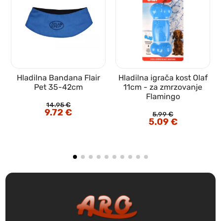
Hladilna Bandana Flair
Hladilna igrača kost Olaf
Pet 35-42cm
11cm - za zmrzovanje
Flamingo
14.95
€
Izvirna
9.72
€
Trenutna
5.99
€
cena
cena
Izvirna
5.09
€
Trenutna
je
je:
cena
cena
bila:
9.72 €.
je
je:
14.95 €.
bila:
5.09 €.
5.99 €.