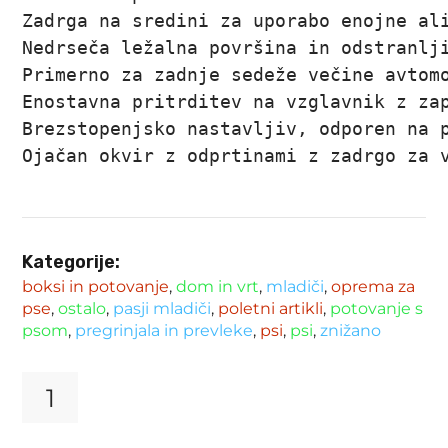
Zadrga na sredini za uporabo enojne ali
Nedrseča ležalna površina in odstranlji
Primerno za zadnje sedeže večine avtomo
Enostavna pritrditev na vzglavnik z zap
Brezstopenjsko nastavljiv, odporen na p
Ojačan okvir z odprtinami z zadrgo za 
Kategorije:
boksi in potovanje
,
dom in vrt
,
mladiči
,
oprema za
pse
,
ostalo
,
pasji mladiči
,
poletni artikli
,
potovanje s
psom
,
pregrinjala in prevleke
,
psi
,
psi
,
znižano
Prevleka
za