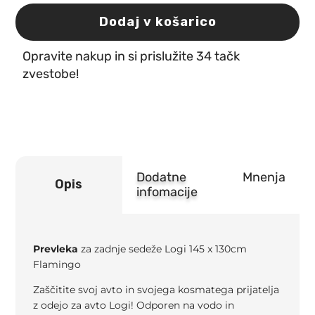
zadnje
sedeže
Dodaj v košarico
Logi
145
Opravite nakup in si prislužite 34 tačk
x
130cm
zvestobe!
Flamingo
količina
Dodatne
Mnenja
Opis
infomacije
Prevleka
za zadnje sedeže Logi 145 x 130cm
Flamingo
Zaščitite svoj avto in svojega kosmatega prijatelja
z odejo za avto Logi! Odporen na vodo in