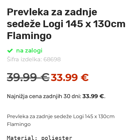
Prevleka za zadnje
sedeže Logi 145 x 130cm
Flamingo
na zalogi
Šifra izdelka: 68698
39.99
€
33.99
€
Izvirna
Trenutna
cena
cena
Najnižja cena zadnjih 30 dni:
33.99
€
.
je
je:
bila:
33.99 €.
Prevleka za zadnje sedeže Logi 145 x 130cm
39.99 €.
Flamingo
Material: poliester
