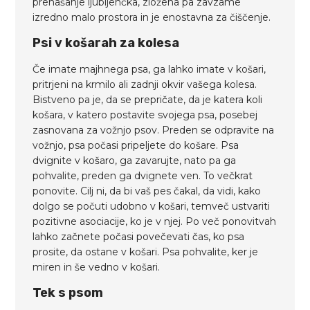
prenašanje ljubljenčka, zložena pa zavzame
izredno malo prostora in je enostavna za čiščenje.
Psi v košarah za kolesa
Če imate majhnega psa, ga lahko imate v košari,
pritrjeni na krmilo ali zadnji okvir vašega kolesa.
Bistveno pa je, da se prepričate, da je katera koli
košara, v katero postavite svojega psa, posebej
zasnovana za vožnjo psov. Preden se odpravite na
vožnjo, psa počasi pripeljete do košare. Psa
dvignite v košaro, ga zavarujte, nato pa ga
pohvalite, preden ga dvignete ven. To večkrat
ponovite. Cilj ni, da bi vaš pes čakal, da vidi, kako
dolgo se počuti udobno v košari, temveč ustvariti
pozitivne asociacije, ko je v njej. Po več ponovitvah
lahko začnete počasi povečevati čas, ko psa
prosite, da ostane v košari. Psa pohvalite, ker je
miren in še vedno v košari.
Tek s psom