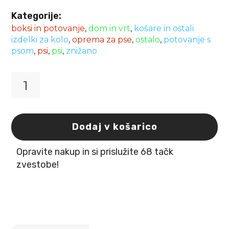
Kategorije:
boksi in potovanje
,
dom in vrt
,
košare in ostali
izdelki za kolo
,
oprema za pse
,
ostalo
,
potovanje s
psom
,
psi
,
psi
,
znižano
Košara
za
kolo
oranžno/siva
Dodaj v košarico
38x28x27cm
/
Opravite nakup in si prislužite 68 tačk
7kg
Flamingo
zvestobe!
količina