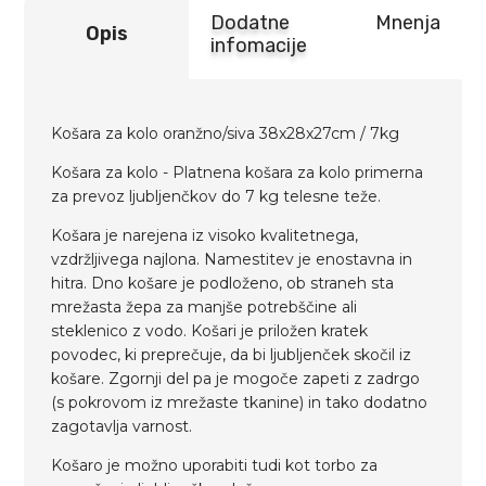
Dodatne
Mnenja
Opis
infomacije
Košara za kolo oranžno/siva 38x28x27cm / 7kg
Košara za kolo - Platnena košara za kolo primerna
za prevoz ljubljenčkov do 7 kg telesne teže.
Košara je narejena iz visoko kvalitetnega,
vzdržljivega najlona. Namestitev je enostavna in
hitra. Dno košare je podloženo, ob straneh sta
mrežasta žepa za manjše potrebščine ali
steklenico z vodo. Košari je priložen kratek
povodec, ki preprečuje, da bi ljubljenček skočil iz
košare. Zgornji del pa je mogoče zapeti z zadrgo
(s pokrovom iz mrežaste tkanine) in tako dodatno
zagotavlja varnost.
Košaro je možno uporabiti tudi kot torbo za