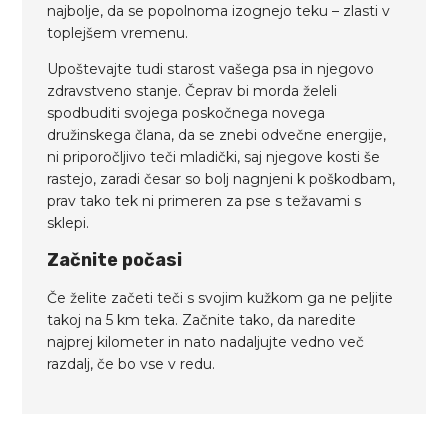
najbolje, da se popolnoma izognejo teku – zlasti v
toplejšem vremenu.
Upoštevajte tudi starost vašega psa in njegovo
zdravstveno stanje. Čeprav bi morda želeli
spodbuditi svojega poskočnega novega
družinskega člana, da se znebi odvečne energije,
ni priporočljivo teči mladički, saj njegove kosti še
rastejo, zaradi česar so bolj nagnjeni k poškodbam,
prav tako tek ni primeren za pse s težavami s
sklepi.
Začnite počasi
Če želite začeti teči s svojim kužkom ga ne peljite
takoj na 5 km teka.
Začnite tako, da naredite
najprej kilometer in nato nadaljujte vedno več
razdalj, če bo vse v redu.