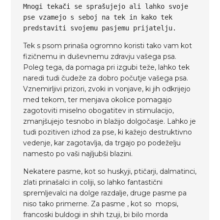
Mnogi tekači se sprašujejo ali lahko svoje
pse vzamejo s seboj na tek in kako tek
predstaviti svojemu pasjemu prijatelju.
Tek s psom prinaša ogromno koristi tako vam kot
fizičnemu in duševnemu zdravju vašega psa.
Poleg tega, da pomaga pri izgubi teže, lahko tek
naredi tudi čudeže za dobro počutje vašega psa.
Vznemirljivi prizori, zvoki in vonjave, ki jih odkrijejo
med tekom, ter menjava okolice pomagajo
zagotoviti miselno obogatitev in stimulacijo,
zmanjšujejo tesnobo in blažijo dolgočasje. Lahko je
tudi pozitiven izhod za pse, ki kažejo destruktivno
vedenje, kar zagotavlja, da trgajo po podeželju
namesto po vaši najljubši blazini.
Nekatere pasme, kot so huskyji, ptičarji, dalmatinci,
zlati prinašalci in coliji, so lahko fantastični
spremljevalci na dolge razdalje, druge pasme pa
niso tako primerne. Za pasme , kot so mopsi,
francoski buldogi in shih tzuji, bi bilo morda