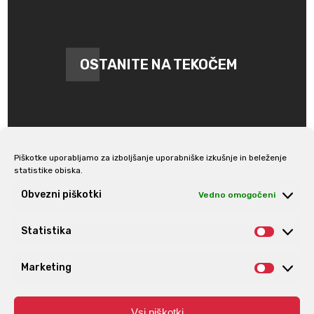
OSTANITE NA TEKOČEM
Piškotke uporabljamo za izboljšanje uporabniške izkušnje in beleženje
statistike obiska.
Prijava na e-novice
Obvezni piškotki
Vedno omogočeni
Statistika
Statis
Marketing
Market
Vsi piškotki