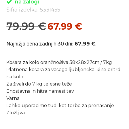
na zalogi
Šifra izdelka: 5331455
79.99
€
67.99
€
Izvirna
Trenutna
cena
cena
Najnižja cena zadnjih 30 dni:
67.99
€
.
je
je:
bila:
67.99 €.
Košara za kolo oranžno/siva 38x28x27cm / 7kg
79.99 €.
Platnena košara za vašega ljubljenčka, ki se pritrdi
na kolo.
Za živali do 7 kg telesne teže
Enostavna in hitra namestitev
Varna
Lahko uporabimo tudi kot torbo za prenašanje
Zložljiva