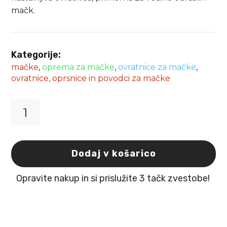
mačk.
Kategorije:
mačke
,
oprema za mačke
,
ovratnice za mačke
,
ovratnice, oprsnice in povodci za mačke
Mačja
ovratnica
Arwen
Flamingo
Dodaj v košarico
količina
Opravite nakup in si prislužite 3 tačk zvestobe!