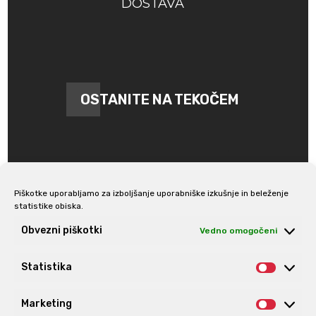
DOSTAVA
OSTANITE NA TEKOČEM
Piškotke uporabljamo za izboljšanje uporabniške izkušnje in beleženje
statistike obiska.
Prijava na e-novice
Obvezni piškotki
Vedno omogočeni
Statistika
Statis
Marketing
Market