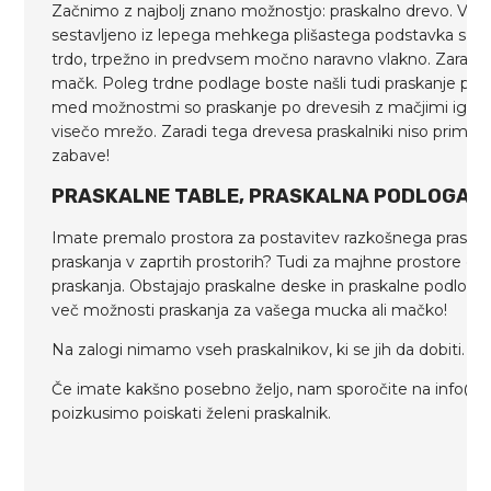
Začnimo z najbolj znano možnostjo: praskalno drevo. V mn
sestavljeno iz lepega mehkega plišastega podstavka s prask
trdo, trpežno in predvsem močno naravno vlakno. Zaradi t
mačk. Poleg trdne podlage boste našli tudi praskanje po 
med možnostmi so praskanje po drevesih z mačjimi igračami
visečo mrežo. Zaradi tega drevesa praskalniki niso primer
zabave!
PRASKALNE TABLE, PRASKALNA PODLOGA A
Imate premalo prostora za postavitev razkošnega praskaln
praskanja v zaprtih prostorih? Tudi za majhne prostore ob
praskanja. Obstajajo praskalne deske in praskalne podloge, 
več možnosti praskanja za vašega mucka ali mačko!
Na zalogi nimamo vseh praskalnikov, ki se jih da dobiti.
Če imate kakšno posebno željo, nam sporočite na info@aro
poizkusimo poiskati želeni praskalnik.