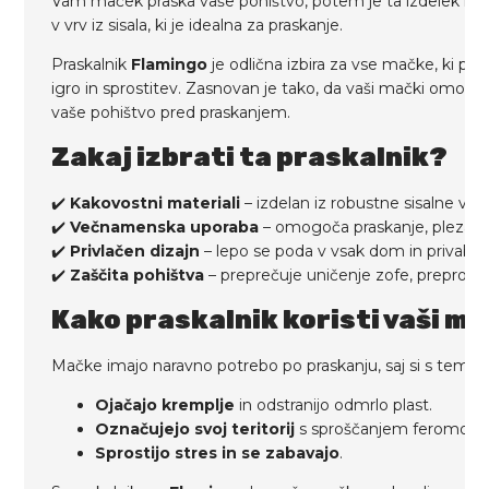
Vam maček praska vaše pohištvo, potem je ta izdelek rav
v vrv iz sisala, ki je idealna za praskanje.
Praskalnik
Flamingo
je odlična izbira za vse mačke, ki pot
igro in sprostitev. Zasnovan je tako, da vaši mački omogoč
vaše pohištvo pred praskanjem.
Zakaj izbrati ta praskalnik?
✔️
Kakovostni materiali
– izdelan iz robustne sisalne vrv
✔️
Večnamenska uporaba
– omogoča praskanje, plezanje,
✔️
Privlačen dizajn
– lepo se poda v vsak dom in privablj
✔️
Zaščita pohištva
– preprečuje uničenje zofe, preprog i
Kako praskalnik koristi vaši m
Mačke imajo naravno potrebo po praskanju, saj si s tem:
Ojačajo kremplje
in odstranijo odmrlo plast.
Označujejo svoj teritorij
s sproščanjem feromono
Sprostijo stres in se zabavajo
.