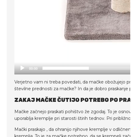
00:00
Verjetno vam ni treba povedati, da mačke obožujejo praska
številne prednosti za mačke? In da je dobro praskanje 
ZAKAJ MAČKE ČUTIJO POTREBO PO PRA
Mačke začnejo praskati pohištvo že zgodaj. To je osnovn
uporablja kremplje pri starosti štirih tednov. Pri približno
Mački praskajo , da ohranijo njihove kremplje v odličnem s
kremplja. To je za mačke potrebno, da se krempelj začne ob