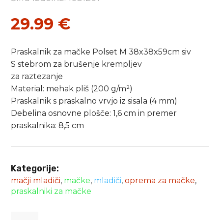
29.99
€
Praskalnik za mačke Polset M 38x38x59cm siv
S stebrom za brušenje krempljev
za raztezanje
Material: mehak pliš (200 g/m²)
Praskalnik s praskalno vrvjo iz sisala (4 mm)
Debelina osnovne plošče: 1,6 cm in premer
praskalnika: 8,5 cm
Kategorije:
mačji mladiči
,
mačke
,
mladiči
,
oprema za mačke
,
praskalniki za mačke