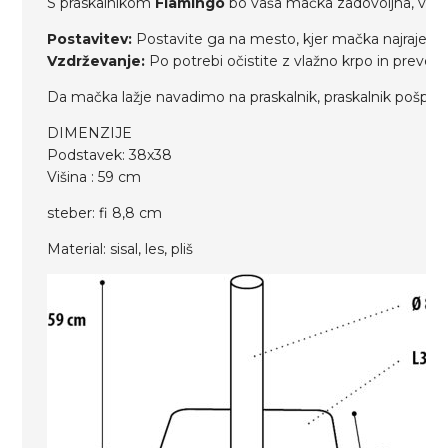
S praskalnikom
Flamingo
bo vaša mačka zadovoljna, vi p
Postavitev:
Postavite ga na mesto, kjer mačka najraje pras
Vzdrževanje:
Po potrebi očistite z vlažno krpo in preverit
Da mačka lažje navadimo na praskalnik, praskalnik pošpri
DIMENZIJE
Podstavek: 38x38
Višina : 59 cm
steber: fi 8,8 cm
Material: sisal, les, pliš