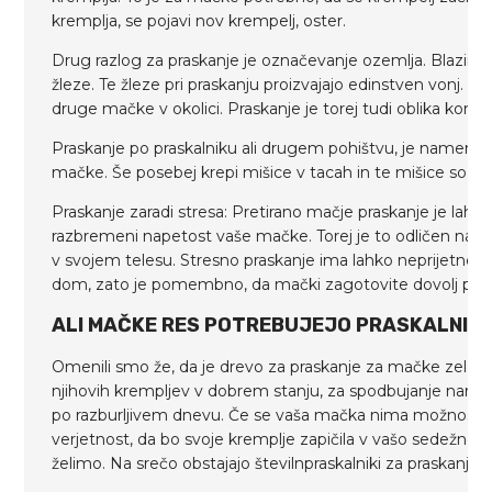
kremplja, se pojavi nov krempelj, oster.
Drug razlog za praskanje je označevanje ozemlja. Blazini
žleze. Te žleze pri praskanju proizvajajo edinstven vonj. T
druge mačke v okolici. Praskanje je torej tudi oblika komun
Praskanje po praskalniku ali drugem pohištvu, je namenjen
mačke. Še posebej krepi mišice v tacah in te mišice so se
Praskanje zaradi stresa: Pretirano mačje praskanje je lahko
razbremeni napetost vaše mačke. Torej je to odličen način
v svojem telesu. Stresno praskanje ima lahko neprijetne p
dom, zato je pomembno, da mački zagotovite dovolj pras
ALI MAČKE RES POTREBUJEJO PRASKALNIK 
Omenili smo že, da je drevo za praskanje za mačke zelo 
njihovih krempljev v dobrem stanju, za spodbujanje narav
po razburljivem dnevu. Če se vaša mačka nima možnosti pr
verjetnost, da bo svoje kremplje zapičila v vašo sedežno g
želimo. Na srečo obstajajo številnpraskalniki za praskanje, 