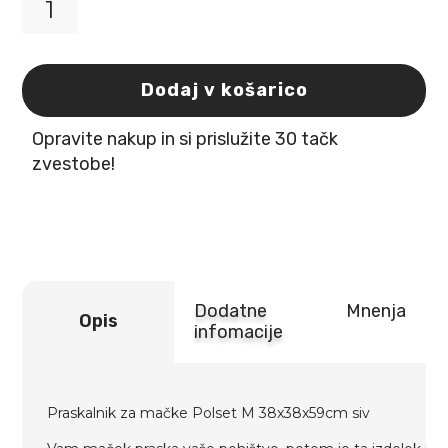
Praskalnik
za
mačke
Polset
Dodaj v košarico
M
38x38x59cm
Opravite nakup in si prislužite 30 tačk
siv
Flamingo
zvestobe!
količina
Dodatne
Mnenja
Opis
infomacije
Praskalnik za mačke Polset M 38x38x59cm siv