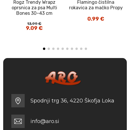
Rogz Trendy Wrapz
Flamingo čistilna
t
oprsnica za psa Multi
rokavica za mačko Propy
Bones 30–43 cm
0.99
€
13.99
€
Izvirna
9.09
€
Trenutna
cena
cena
je
je:
bila:
9.09 €.
13.99 €.
Spodnji trg 36, 4220 Škofja Loka
info@aro.si