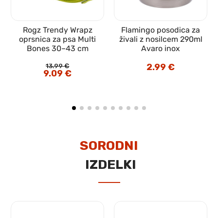
Rogz Trendy Wrapz
Flamingo posodica za
oprsnica za psa Multi
živali z nosilcem 290ml
Bones 30–43 cm
Avaro inox
13.99
€
2.99
€
Izvirna
9.09
€
Trenutna
cena
cena
je
je:
bila:
9.09 €.
13.99 €.
SORODNI
IZDELKI