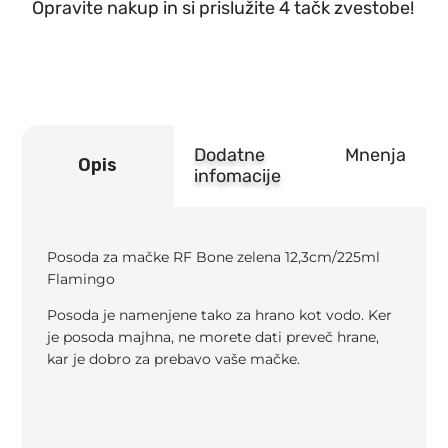
Opravite nakup in si prislužite 4 tačk zvestobe!
RF
Bone
zelena
12,3cm/225ml
Flamingo
količina
Dodatne
Mnenja
Opis
infomacije
Posoda za mačke RF Bone zelena 12,3cm/225ml
Flamingo
Posoda je namenjene tako za hrano kot vodo. Ker
je posoda majhna, ne morete dati preveč hrane,
kar je dobro za prebavo vaše mačke.