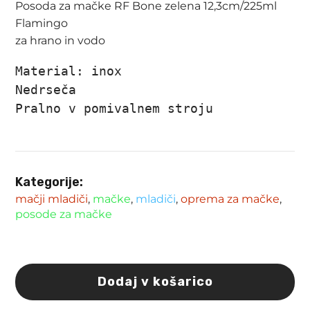
Posoda za mačke RF Bone zelena 12,3cm/225ml
Flamingo
za hrano in vodo
Material: inox

Nedrseča

Pralno v pomivalnem stroju
Kategorije:
mačji mladiči
,
mačke
,
mladiči
,
oprema za mačke
,
posode za mačke
Dodaj v košarico
Posoda
za
mačke