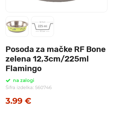
Posoda za mačke RF Bone
zelena 12,3cm/225ml
Flamingo
na zalogi
Šifra izdelka: 560746
3.99
€