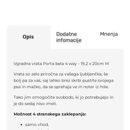
20cm
M
Flamingo
količina
Dodatne
Mnenja
Opis
infomacije
Vgradna vrata Porta bela 4 way - 19,2 x 20cm M
Vrata so zelo priročna za vašega ljubljenčka, še
bolj pa za vas, saj lahko brez skrbi pustite svojega
psa in mačko, da se sprehaja ve in noter iz hiše.
Tako jim omogočite svobodo, ki jo potrebujejo in
je do sedaj niso imeli.
Možnost 4 stranskega zaklepanja:
samo vhod,