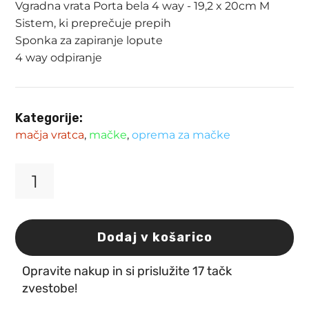
Vgradna vrata Porta bela 4 way - 19,2 x 20cm M
Sistem, ki preprečuje prepih
Sponka za zapiranje lopute
4 way odpiranje
Kategorije:
mačja vratca
,
mačke
,
oprema za mačke
Vgradna
vrata
Porta
bela
Dodaj v košarico
4
way
Opravite nakup in si prislužite 17 tačk
-
19,2
zvestobe!
x