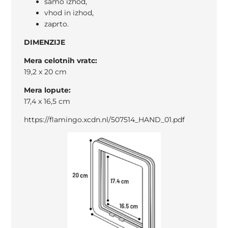
samo izhod,
vhod in izhod,
zaprto.
DIMENZIJE
Mera celotnih vratc:
19,2 x 20 cm
Mera lopute:
17,4 x 16,5 cm
https://flamingo.xcdn.nl/507514_HAND_01.pdf