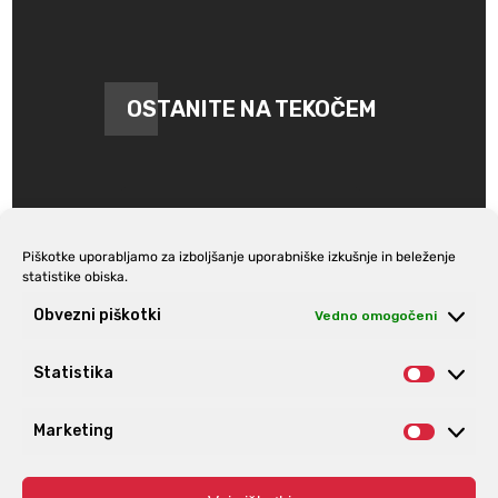
OSTANITE NA TEKOČEM
Piškotke uporabljamo za izboljšanje uporabniške izkušnje in beleženje
statistike obiska.
Prijava na e-novice
Obvezni piškotki
Vedno omogočeni
Statistika
Statist
Marketing
Market