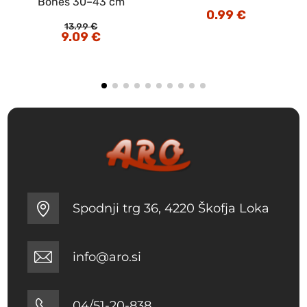
Bones 30–43 cm
0.99
€
13.99
€
Izvirna
9.09
€
Trenutna
cena
cena
je
je:
bila:
9.09 €.
13.99 €.
Spodnji trg 36, 4220 Škofja Loka
info@aro.si
04/51-20-838