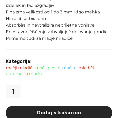
izdelek in biorazgradljiv
Fina zrna velikosti od 1 do 3 mm, ki so mehka
Hitro absorbira urin
Absorbira in nevtralizira neprijetne vonjave
Enostavno čiščenje zahvaljujoč delovanju grudic
Primerno tudi za mačje mladiče
Kategorije:
mačji mladiči
,
mačji posipi
,
mačke
,
mladiči
,
oprema za mačke
Flamingo
mačji
pesek
s
Dodaj v košarico
sojo