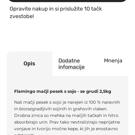
-
Opravite nakup in si prislužite 10 tačk
se
grudi
zvestobe!
2,5kg
količina
Dodatne
Mnenja
Opis
infomacije
Flamingo mačji pesek s sojo - se grudi 2,5kg
Naš mačji pesek s sojo je narejen iz 100 % naravnih
in biorazgradljivih sojinih in grahovih vlaken.
Drobna zrnca so mehka na mačjih tačkah in hitro
absorbirajo urin. Prav tako nevtralizirajo neprijetne
vonjave in tvorijo močne kepe, ki jih je enostavno