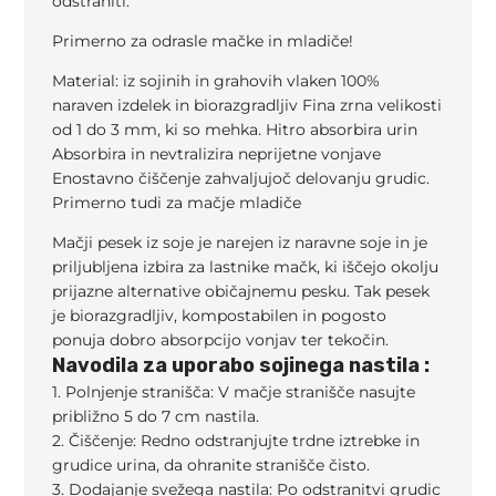
odstraniti.
Primerno za odrasle mačke in mladiče!
Material: iz sojinih in grahovih vlaken 100%
naraven izdelek in biorazgradljiv Fina zrna velikosti
od 1 do 3 mm, ki so mehka. Hitro absorbira urin
Absorbira in nevtralizira neprijetne vonjave
Enostavno čiščenje zahvaljujoč delovanju grudic.
Primerno tudi za mačje mladiče
Mačji pesek iz soje je narejen iz naravne soje in je
priljubljena izbira za lastnike mačk, ki iščejo okolju
prijazne alternative običajnemu pesku. Tak pesek
je biorazgradljiv, kompostabilen in pogosto
ponuja dobro absorpcijo vonjav ter tekočin.
Navodila za uporabo sojinega nastila :
1. Polnjenje stranišča: V mačje stranišče nasujte
približno 5 do 7 cm nastila.
2. Čiščenje: Redno odstranjujte trdne iztrebke in
grudice urina, da ohranite stranišče čisto.
3. Dodajanje svežega nastila: Po odstranitvi grudic