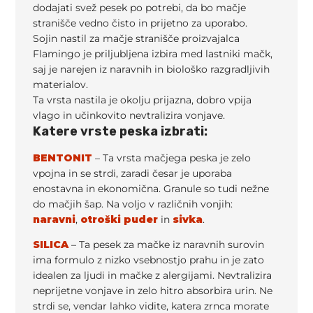
dodajati svež pesek po potrebi, da bo mačje
stranišče vedno čisto in prijetno za uporabo.
Sojin nastil za mačje stranišče proizvajalca
Flamingo je priljubljena izbira med lastniki mačk,
saj je narejen iz naravnih in biološko razgradljivih
materialov.
Ta vrsta nastila je okolju prijazna, dobro vpija
vlago in učinkovito nevtralizira vonjave.
Katere vrste peska izbrati:
BENTONIT
– Ta vrsta mačjega peska je zelo
vpojna in se strdi, zaradi česar je uporaba
enostavna in ekonomična. Granule so tudi nežne
do mačjih šap. Na voljo v različnih vonjih:
naravni
,
otroški puder
in
sivka
.
SILICA
– Ta pesek za mačke iz naravnih surovin
ima formulo z nizko vsebnostjo prahu in je zato
idealen za ljudi in mačke z alergijami. Nevtralizira
neprijetne vonjave in zelo hitro absorbira urin. Ne
strdi se, vendar lahko vidite, katera zrnca morate