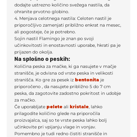
dodajte ustrezno količino svežega nastila, da
ohranite prvotno globino.
4. Menjava celotnega nastila: Celoten nastil je
priporočljivo zamenjati približno enkrat na mesec,
ali pogosteje, če je potrebno.
Sojin nastil Flamingo je znan po svoji
učinkovitosti in enostavnosti uporabe, hkrati pa je
prijazen do okolja.
Na splošno o peskih:
Količina peska za mačke, ki ga nasujete v mačje
stranišče, je odvisna od vrste peska in velikosti
stranišča. Ko gre za pesek iz
bentonita
je
priporočeno , da nasujete približno 5 do 7 cm
peska, da zagotovite zadostno pokritost in udobje
za mačko.
Če uporabljate
pelete
ali
kristale
, lahko
prilagodite količino glede na priporočila
proizvajalca, saj so te vrste peska lahko bolj
učinkovite pri vpijanju vlage in vonjav.
Pomembno je tudi redno čistiti stranišče in