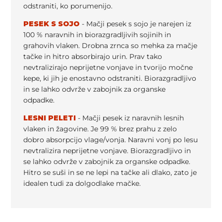
odstraniti, ko porumenijo.
PESEK S SOJO
-
Mačji pesek s sojo je narejen iz
100 % naravnih in biorazgradljivih sojinih in
grahovih vlaken. Drobna zrnca so mehka za mačje
tačke in hitro absorbirajo urin. Prav tako
nevtralizirajo neprijetne vonjave in tvorijo močne
kepe, ki jih je enostavno odstraniti.
Biorazgradljivo
in se lahko odvrže v zabojnik za organske
odpadke.
LESNI PELETI
- Mačji pesek iz naravnih lesnih
vlaken in žagovine. Je 99 % brez prahu z zelo
dobro absorpcijo vlage/vonja. Naravni vonj po lesu
nevtralizira neprijetne vonjave. Biorazgradljivo in
se lahko odvrže v zabojnik za organske odpadke.
Hitro se suši in se ne lepi na tačke ali dlako, zato je
idealen tudi za dolgodlake mačke.