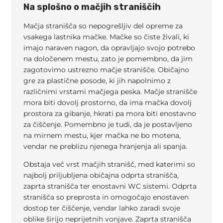
Na splošno o mačjih straniščih
Mačja stranišča so nepogrešljiv del opreme za
vsakega lastnika mačke. Mačke so čiste živali, ki
imajo naraven nagon, da opravljajo svojo potrebo
na določenem mestu, zato je pomembno, da jim
zagotovimo ustrezno mačje stranišče. Običajno
gre za plastične posode, ki jih napolnimo z
različnimi vrstami mačjega peska. Mačje stranišče
mora biti dovolj prostorno, da ima mačka dovolj
prostora za gibanje, hkrati pa mora biti enostavno
za čiščenje. Pomembno je tudi, da je postavljeno
na mirnem mestu, kjer mačka ne bo motena,
vendar ne preblizu njenega hranjenja ali spanja.
Obstaja več vrst mačjih stranišč, med katerimi so
najbolj priljubljena običajna odprta stranišča,
zaprta stranišča ter enostavni WC sistemi. Odprta
stranišča so preprosta in omogočajo enostaven
dostop ter čiščenje, vendar lahko zaradi svoje
oblike širijo neprijetnih vonjave. Zaprta stranišča