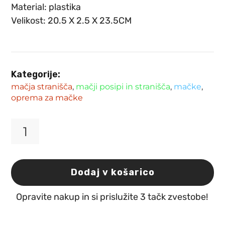
Material: plastika
Velikost:
20.5 X 2.5 X 23.5CM
Kategorije:
mačja stranišča
,
mačji posipi in stranišča
,
mačke
,
oprema za mačke
Rezervna
vrata
za
mačje
Dodaj v košarico
stranišče
Lexie
Opravite nakup in si prislužite 3 tačk zvestobe!
Flamingo
količina