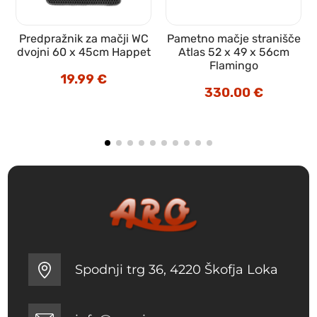
Predpražnik za mačji WC
Pametno mačje stranišče
o
dvojni 60 x 45cm Happet
Atlas 52 x 49 x 56cm
Flamingo
19.99
€
330.00
€
Spodnji trg 36, 4220 Škofja Loka