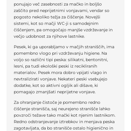
ponujajo več zasebnosti za mačko in boljšo
zaščito pred neprijetnimi vonjavami, vendar so
pogosto nekoliko težja za čiščenje. Novejši
sistemi, kot so mačji WC-ji s samodejnim
čiščenjem, pa omogočajo manjše vzdrževanje in
večjo udobnost za njihove lastnike.
Pesek, ki ga uporabljamo v mačjih straniščih, ima
pomembno vlogo pri vzdrževanju higiene. Na
voljo so različni tipi peska: silikatni, bentonitni,
lesni, pa tudi ekološki peski iz recikliranih
materialov. Pesek mora dobro vpijati vlago in
nevtralizirati vonjave. Nekateri peski vsebujejo
dodatke, kot so aktivni ogljik ali dišave, ki
pomagajo zmanjšati neprijetne vonjave.
Za ohranjanje čistoče je pomembno redno
čiščenje stranišča, saj neurejeno stranišče lahko
povzroči težave tako mački kot njenim lastnikom.
Redno odstranjevanje iztrebkov in menjava peska
zagotavljata, da bo stranišče ostalo higienično in