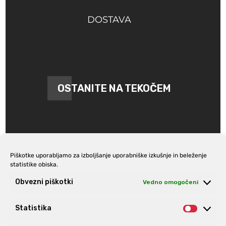
DOSTAVA
OSTANITE NA TEKOČEM
Piškotke uporabljamo za izboljšanje uporabniške izkušnje in beleženje
statistike obiska.
Prijava na e-novice
Obvezni piškotki
Vedno omogočeni
Statistika
Statist