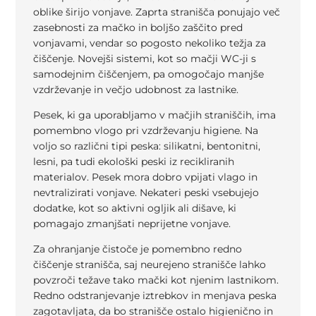
oblike širijo vonjave. Zaprta stranišča ponujajo več
zasebnosti za mačko in boljšo zaščito pred
vonjavami, vendar so pogosto nekoliko težja za
čiščenje. Novejši sistemi, kot so mačji WC-ji s
samodejnim čiščenjem, pa omogočajo manjše
vzdrževanje in večjo udobnost za lastnike.
Pesek, ki ga uporabljamo v mačjih straniščih, ima
pomembno vlogo pri vzdrževanju higiene. Na
voljo so različni tipi peska: silikatni, bentonitni,
lesni, pa tudi ekološki peski iz recikliranih
materialov. Pesek mora dobro vpijati vlago in
nevtralizirati vonjave. Nekateri peski vsebujejo
dodatke, kot so aktivni ogljik ali dišave, ki
pomagajo zmanjšati neprijetne vonjave.
Za ohranjanje čistoče je pomembno redno
čiščenje stranišča, saj neurejeno stranišče lahko
povzroči težave tako mački kot njenim lastnikom.
Redno odstranjevanje iztrebkov in menjava peska
zagotavljata, da bo stranišče ostalo higienično in