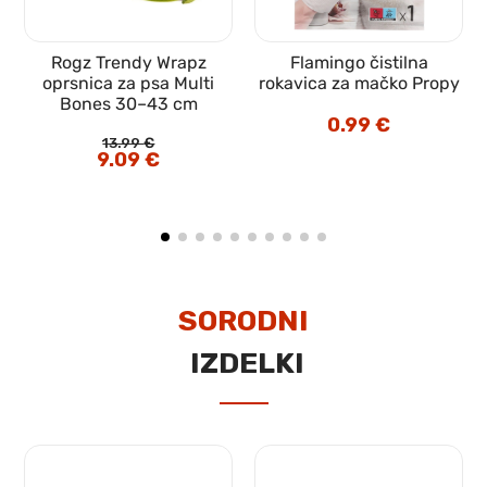
Rogz Trendy Wrapz
Flamingo čistilna
oprsnica za psa Multi
rokavica za mačko Propy
Bones 30–43 cm
0.99
€
13.99
€
Izvirna
9.09
€
Trenutna
cena
cena
je
je:
bila:
9.09 €.
13.99 €.
SORODNI
IZDELKI