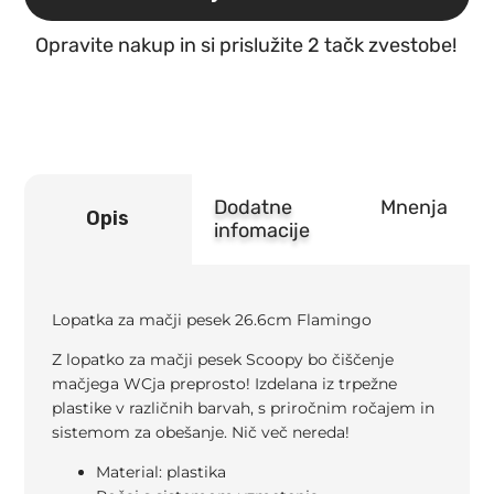
26.6cm
Flamingo
Opravite nakup in si prislužite 2 tačk zvestobe!
količina
Dodatne
Mnenja
Opis
infomacije
Lopatka za mačji pesek 26.6cm Flamingo
Z lopatko za mačji pesek Scoopy bo čiščenje
mačjega WCja preprosto! Izdelana iz trpežne
plastike v različnih barvah, s priročnim ročajem in
sistemom za obešanje. Nič več nereda!
Material: plastika