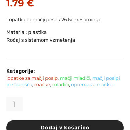
1.79
€
Lopatka za mačji pesek 26.6cm Flamingo
Material: plastika
Ročaj s sistemom vzmetenja
Kategorije:
lopatke za mačji posip
,
mačji mladiči
,
mačji posipi
in stranišča
,
mačke
,
mladiči
,
oprema za mačke
Lopatka
za
mačji
pesek
Dodaj v košarico