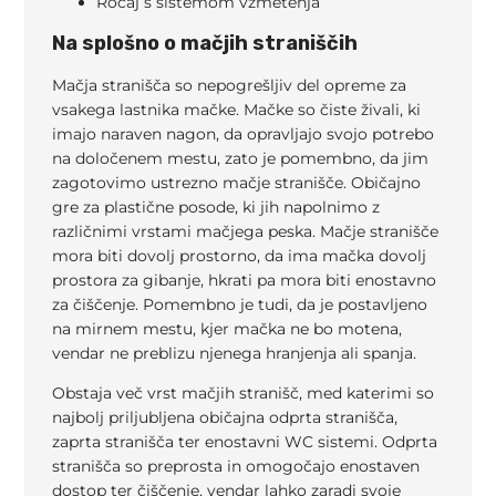
Ročaj s sistemom vzmetenja
Na splošno o mačjih straniščih
Mačja stranišča so nepogrešljiv del opreme za
vsakega lastnika mačke. Mačke so čiste živali, ki
imajo naraven nagon, da opravljajo svojo potrebo
na določenem mestu, zato je pomembno, da jim
zagotovimo ustrezno mačje stranišče. Običajno
gre za plastične posode, ki jih napolnimo z
različnimi vrstami mačjega peska. Mačje stranišče
mora biti dovolj prostorno, da ima mačka dovolj
prostora za gibanje, hkrati pa mora biti enostavno
za čiščenje. Pomembno je tudi, da je postavljeno
na mirnem mestu, kjer mačka ne bo motena,
vendar ne preblizu njenega hranjenja ali spanja.
Obstaja več vrst mačjih stranišč, med katerimi so
najbolj priljubljena običajna odprta stranišča,
zaprta stranišča ter enostavni WC sistemi. Odprta
stranišča so preprosta in omogočajo enostaven
dostop ter čiščenje, vendar lahko zaradi svoje