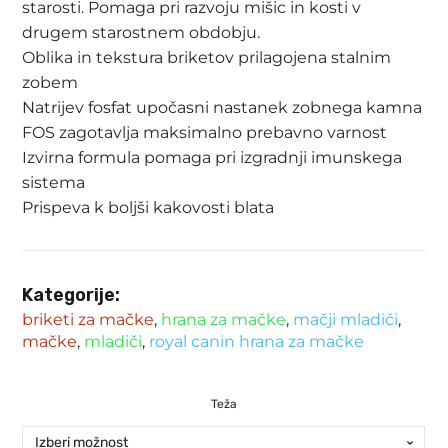
starosti. Pomaga pri razvoju mišic in kosti v
do
drugem starostnem obdobju.
95.99 €
Oblika in tekstura briketov prilagojena stalnim
zobem
Natrijev fosfat upočasni nastanek zobnega kamna
FOS zagotavlja maksimalno prebavno varnost
Izvirna formula pomaga pri izgradnji imunskega
sistema
Prispeva k boljši kakovosti blata
Kategorije:
briketi za mačke
,
hrana za mačke
,
mačji mladiči
,
mačke
,
mladiči
,
royal canin hrana za mačke
Teža