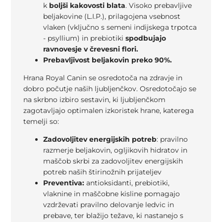
k
boljši kakovosti blata
. Visoko prebavljive
beljakovine (L.I.P.), prilagojena vsebnost
vlaken (vključno s semeni indijskega trpotca
- psyllium) in prebiotiki
spodbujajo
ravnovesje v črevesni flori.
Prebavljivost beljakovin preko 90%.
Hrana Royal Canin se osredotoča na zdravje in
dobro počutje naših ljubljenčkov. Osredotočajo se
na skrbno izbiro sestavin, ki ljubljenčkom
zagotavljajo optimalen izkoristek hrane, katerega
temelji so:
Zadovoljitev energijskih potreb
: pravilno
razmerje beljakovin, ogljikovih hidratov in
maščob skrbi za zadovoljitev energijskih
potreb naših štirinožnih prijateljev
Preventiva:
antioksidanti, prebiotiki,
vlaknine in maščobne kisline pomagajo
vzdrževati pravilno delovanje ledvic in
prebave, ter blažijo težave, ki nastanejo s