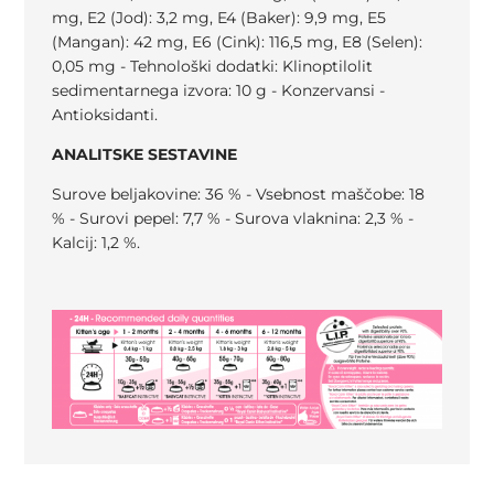
mg, E2 (Jod): 3,2 mg, E4 (Baker): 9,9 mg, E5
(Mangan): 42 mg, E6 (Cink): 116,5 mg, E8 (Selen):
0,05 mg - Tehnološki dodatki: Klinoptilolit
sedimentarnega izvora: 10 g - Konzervansi -
Antioksidanti.
ANALITSKE SESTAVINE
Surove beljakovine: 36 % - Vsebnost maščobe: 18
% - Surovi pepel: 7,7 % - Surova vlaknina: 2,3 % -
Kalcij: 1,2 %.