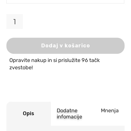
Royal
Canin
Kitten
količina
Dodaj v košarico
Opravite nakup in si prislužite 96 tačk
zvestobe!
Dodatne
Mnenja
Opis
infomacije