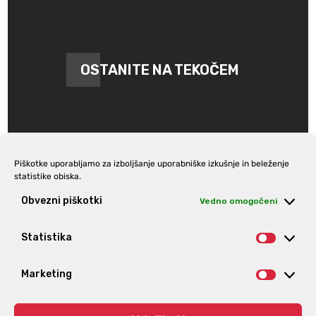
OSTANITE NA TEKOČEM
Piškotke uporabljamo za izboljšanje uporabniške izkušnje in beleženje
statistike obiska.
Prijava na e-novice
Obvezni piškotki
Vedno omogočeni
Statistika
Statist
Marketing
Market