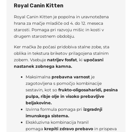
Royal Canin Kitten
Royal Canin Kitten je popolna in uravnotežena
hrana za mačje mladiče od 4. do 12. meseca
starosti. Pomaga pri razvoju mišic in kosti v
drugem starostnem obdobju.
Ker mačka že počasi pridobiva stalne zobe, sta
oblika in tekstura briketov prilagojena stalnim
zobem. Vsebuje
natrijev fosfat
, ki
upočasni
nastanek zobnega kamna.
Maksimalna
prebavna varnost
je
zagotovljena s pomočjo kombinacije
sestavin, kot so
frukto-oligosaharidi, pesina
pulpa, ribje olje in visoko prebavljive
beljakovine.
Izvirna formula pomaga pri
izgradnji
imunskega sistema.
Ekskluzivna kombinacija hranil
pomaga
krepiti zdravo prebavo
in prispeva