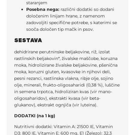
staranjem
Posebna nega:
različni dodatki so dodani
določenim linijam hrane, z namenom
zadovoljiti specifične potrebe, s katerimi se
sooča določen tip mačk in psov.
SESTAVA
dehidrirane perutninske beljakovine, riž, izolat
rastlinskih beljakovin*, živalske maščobe, koruzna
moka, hidrolizirane živalske beljakovine, pšenična
moka, koruzni gluten, kvasovke in njihovi deli,
pesni rezanci, rastlinska vlakna, ribje olje, sojino
olje, minerali, frukto-oligosaharidi (0,38 %), luščine
in semena trpotca, hidroliziran kvas (vir mano-
oligosaharidov), ekstrakti kvasa (vir beta-
glukanov), ekstrakt ognjiča (vir luteina).
DODATKI (na 1 kg)
Nutritivni dodatki: Vitamin A: 21500 IE, Vitamin
D3: 800 IE, Vitamin E: 600 mg, E1 (Železo): 32,3