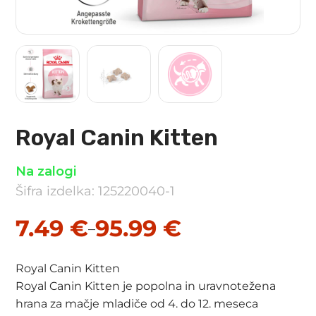
Royal Canin Kitten
Na zalogi
Šifra izdelka: 125220040-1
7.49
€
95.99
€
–
Cenovni
razpon:
Royal Canin Kitten
od
Royal Canin Kitten je popolna in uravnotežena
hrana za mačje mladiče od 4. do 12. meseca
7.49 €