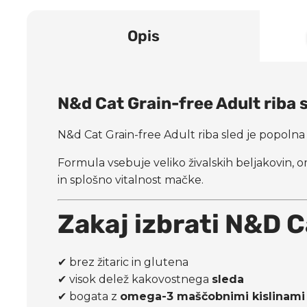
Opis
N&d Cat Grain-free Adult riba 
N&d Cat Grain-free Adult riba sled je popoln
Formula vsebuje veliko živalskih beljakovin, 
in splošno vitalnost mačke.
Zakaj izbrati N&D C
✔ brez žitaric in glutena
✔ visok delež kakovostnega
sleda
✔ bogata z
omega-3 maščobnimi kislinami