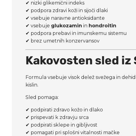
✔ nizki glikemični indeks
✔ podpora zdravi koži in sijoči dlaki
✔ vsebuje naravne antioksidante
✔ vsebuje
glukozamin
in
hondroitin
✔ podpora prebavi in imunskemu sistemu
✔ brez umetnih konzervansov
Kakovosten sled iz
Formula vsebuje visok delež svežega in dehidr
kislin.
Sled pomaga:
✔ podpirati zdravo kožo in dlako
✔ prispevati k zdravju srca
✔ podpirati sklepe in gibljivost
✔ pomagati pri splošni vitalnosti mačke