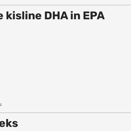
kisline DHA in EPA
u
deks