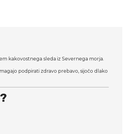
ežem kakovostnega sleda iz Severnega morja.
omagajo podpirati zdravo prebavo, sijočo dlako
d?