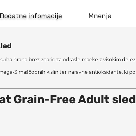
Dodatne infomacije
Mnenja
sled
a suha hrana brez žitaric za odrasle mačke z visokim del
omega-3 maščobnih kislin ter naravne antioksidante, ki p
at Grain-Free Adult sle