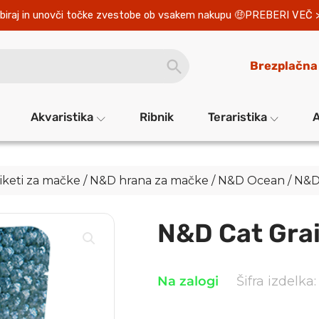
biraj in unovči točke zvestobe ob vsakem nakupu 
PREBERI VEČ 
SEARCH
Brezplačna
BUTTON
Akvaristika
Ribnik
Teraristika
A
iketi za mačke
/
N&D hrana za mačke
/
N&D Ocean
/ N&D
N&D Cat Grai
Na zalogi
Šifra izdelka: