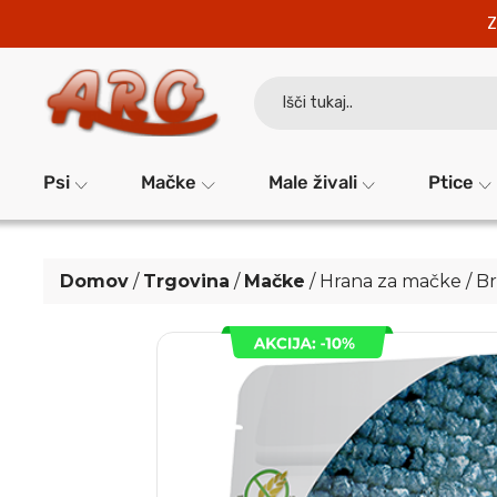
Z
Search
for:
Psi
Mačke
Male živali
Ptice
Domov
/
Trgovina
/
Mačke
/
Hrana za mačke
/
Br