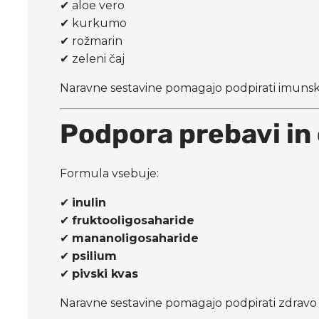
✔ aloe vero
✔ kurkumo
✔ rožmarin
✔ zeleni čaj
Naravne sestavine pomagajo podpirati imunski 
Podpora prebavi in
Formula vsebuje:
✔
inulin
✔
fruktooligosaharide
✔
mananoligosaharide
✔
psilium
✔
pivski kvas
Naravne sestavine pomagajo podpirati zdravo