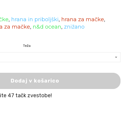
ačke
,
hrana in priboljški
,
hrana za mačke
,
a za mačke
,
n&d ocean
,
znižano
Teža
Dodaj v košarico
žite 47 tačk zvestobe!