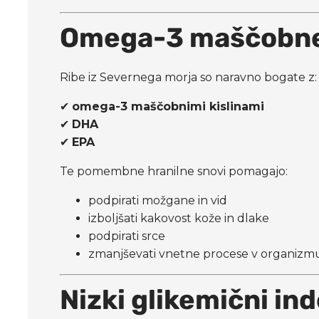
Omega-3 maščobne 
Ribe iz Severnega morja so naravno bogate z:
✔
omega-3 maščobnimi kislinami
✔
DHA
✔
EPA
Te pomembne hranilne snovi pomagajo:
podpirati možgane in vid
izboljšati kakovost kože in dlake
podpirati srce
zmanjševati vnetne procese v organizm
Nizki glikemični in