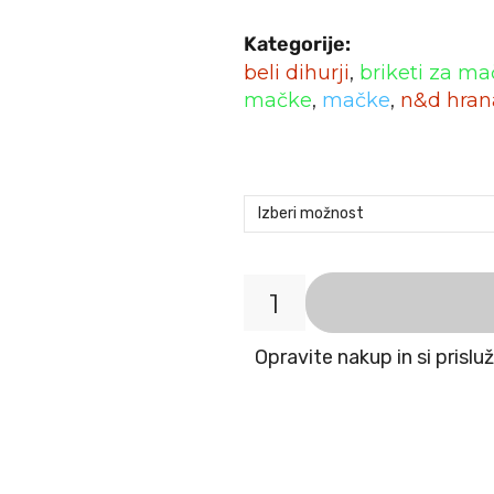
Kategorije:
beli dihurji
,
briketi za m
mačke
,
mačke
,
n&d hran
N&D
Cat
Opravite nakup in si prislu
Grain-
free
Adult
riba
sled
količina