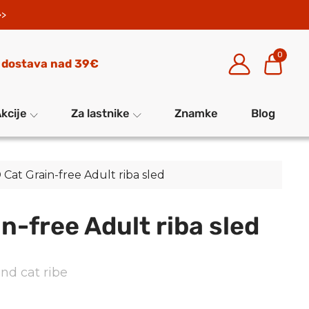
>>
0
 dostava nad 39€
kcije
Za lastnike
Znamke
Blog
 Cat Grain-free Adult riba sled
n-free Adult riba sled
 nd cat ribe