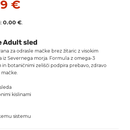
79
€
i:
0.00
€
.
 Adult sled
na za odrasle mačke brez žitaric z visokim
 iz Severnega morja. Formula z omega-3
 in botaničnimi zelišči podpira prebavo, zdravo
st mačke.
sleda
imi kislinami
skemu sistemu