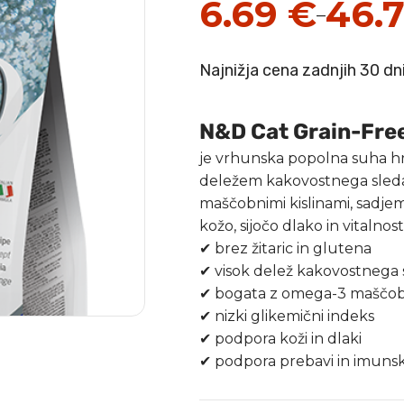
6.69
€
46.
–
Cenovni
razpon:
Najnižja cena zadnjih 30 dn
od
6.69 €
N&D Cat Grain-Free
do
je vrhunska popolna suha hra
46.79 €
deležem kakovostnega sleda
maščobnimi kislinami, sadjem
kožo, sijočo dlako in vitalno
✔ brez žitaric in glutena
✔ visok delež kakovostnega 
✔ bogata z omega-3 maščobn
✔ nizki glikemični indeks
✔ podpora koži in dlaki
✔ podpora prebavi in imun