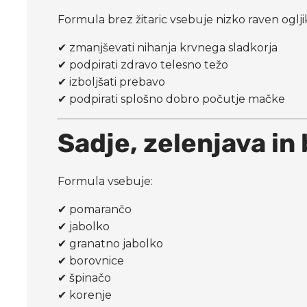
Formula brez žitaric vsebuje nizko raven oglj
✔ zmanjševati nihanja krvnega sladkorja
✔ podpirati zdravo telesno težo
✔ izboljšati prebavo
✔ podpirati splošno dobro počutje mačke
Sadje, zelenjava in
Formula vsebuje:
✔ pomarančo
✔ jabolko
✔ granatno jabolko
✔ borovnice
✔ špinačo
✔ korenje