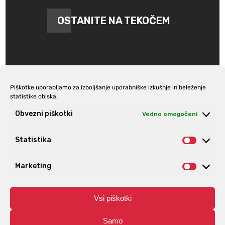
OSTANITE NA TEKOČEM
Piškotke uporabljamo za izboljšanje uporabniške izkušnje in beleženje
statistike obiska.
Prijava na e-novice
Obvezni piškotki
Vedno omogočeni
Statistika
Statist
Marketing
Market
Vsi piškotki
Samo