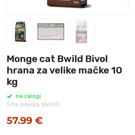
Monge cat Bwild Bivol
hrana za velike mačke 10
kg
na zalogi
Šifra izdelka: BW011
57.99
€