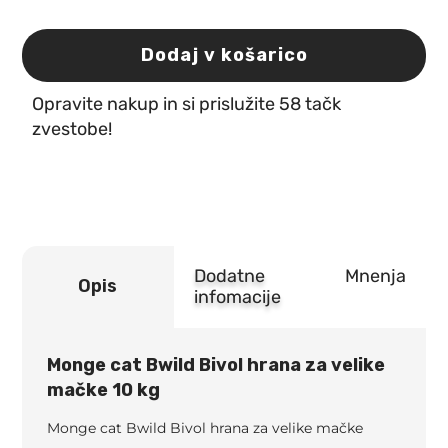
cat
Bwild
Bivol
Dodaj v košarico
hrana
za
Opravite nakup in si prislužite 58 tačk
velike
mačke
zvestobe!
10
kg
količina
Dodatne
Mnenja
Opis
infomacije
Monge cat Bwild Bivol hrana za velike
mačke 10 kg
Monge cat Bwild Bivol hrana za velike mačke