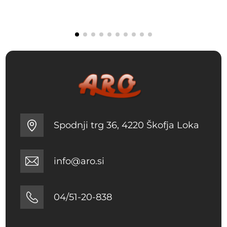
 €
13.13 €
do
9 €
58.99 €
Spodnji trg 36, 4220 Škofja Loka
info@aro.si
04/51-20-838