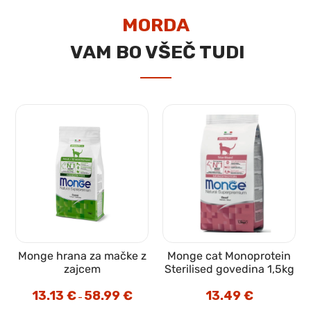
MORDA
VAM BO VŠEČ TUDI
Monge hrana za mačke z
Monge cat Monoprotein
zajcem
Sterilised govedina 1,5kg
ovni
13.13
€
58.99
€
Cenovni
13.49
€
–
on:
razpon:
od