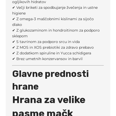
ogljikovih hidratov
✔ Večji briketi za spodbujanje žvečenja in ustne
higiene
✔ Z omega-3 maščobnimi kislinami za sijočo
dlako
✔ Z glukozaminom in hondroitinom za podporo
sklepom
✔ S tavrinom za podporo srcu in vida
✔ Z MOS in XOS prebiotiki za zdravo prebavo
✔ Z dodatkom spiruline in Yucca schidigera
✔ Brez umetnih konzervansov in barvil
Glavne prednosti
hrane
Hrana za velike
pasme mačk