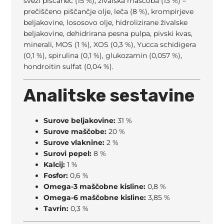
sveži piščanec (15 %), živalska maščoba (13 %) –
prečiščeno piščančje olje, leča (8 %), krompirjeve
beljakovine, lososovo olje, hidrolizirane živalske
beljakovine, dehidrirana pesna pulpa, pivski kvas,
minerali, MOS (1 %), XOS (0,3 %), Yucca schidigera
(0,1 %), spirulina (0,1 %), glukozamin (0,057 %),
hondroitin sulfat (0,04 %).
Analitske sestavine
Surove beljakovine:
31 %
Surove maščobe:
20 %
Surove vlaknine:
2 %
Surovi pepel:
8 %
Kalcij:
1 %
Fosfor:
0,6 %
Omega-3 maščobne kisline:
0,8 %
Omega-6 maščobne kisline:
3,85 %
Tavrin:
0,3 %