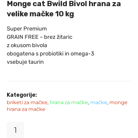
Monge cat Bwild Bivol hrana za
velike mačke 10 kg
Super Premium
GRAIN FREE
– brez žitaric
z okusom bivola
obogatena s probiotiki in omega-3
vsebuje
taurin
Kategorije:
briketi za mačke
,
hrana za mačke
,
mačke
,
monge
hrana za mačke
Monge